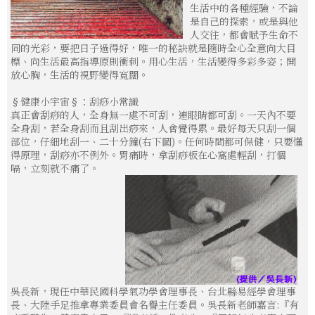
生活中的各種經驗，不論
是自己的探索，或是與他
人交往，都會賦予生命不
同的光彩，要把日子過得好，唯一的秘訣就是隨時全心全意向大目
標、向生活最高指導原則衝刺。用心生活，生活變得多彩多姿；開
放心胸，生活的視野變得寬闊。
§健康小宇宙§：刮痧小常識
真正會刮痧的人，全身無一處不可刮，連眼睛都可刮。一天內不要
全身刮，若全身刮而且刮出痧來，人會覺得累。最好每天只刮一個
部位，仔細地刮一、二十分鐘(右下圖)。任何時間都可保健，只要懂
得原理，刮痧亦不例外。胃痛時，拿刮痧板在心窩處輕刮，打個
嗝，立刻就不痛了。
吳長新，現任中華民國科學氣功學會理事長、台北縣易經學會理事
長、大陸手足推拿專業委員會名譽主任委員。吳長新老師嘉言:『有