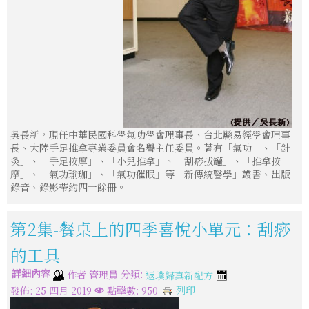
吳長新，現任中華民國科學氣功學會理事長、台北縣易經學會理事
長、大陸手足推拿專業委員會名譽主任委員。著有「氣功」、「針
灸」、「手足按摩」、「小兒推拿」、「刮痧拔罐」、「推拿按
摩」、「氣功瑜珈」、「氣功催眠」等「新傳統醫學」叢書、出版
錄音、錄影帶約四十餘冊。
第2集-餐桌上的四季喜悅小單元：刮痧
的工具
詳細內容
分類:
作者
管理員
返璞歸真新配方
列印
發佈: 25 四月 2019
點擊數: 950