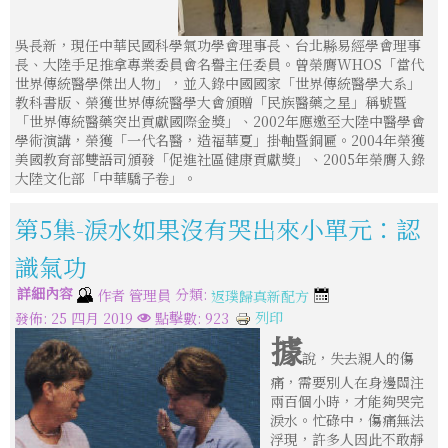
吳長新，現任中華民國科學氣功學會理事長、台北縣易經學會理事
長、大陸手足推拿專業委員會名譽主任委員。曾榮膺WHOS「當代
世界傳統醫學傑出人物」，並入錄中國國家「世界傳統醫學大系」
教科書版、榮獲世界傳統醫學大會頒贈「民族醫藥之星」稱號暨
「世界傳統醫藥突出貢獻國際金獎」、2002年應邀至大陸中醫學會
學術演講，榮獲「一代名醫，造福華夏」掛軸暨銅匾。2004年榮獲
美國教育部雙語司頒發「促進社區健康貢獻獎」、2005年榮膺入錄
大陸文化部「中華驕子卷」。
第5集-淚水如果沒有哭出來小單元：認
識氣功
詳細內容
分類:
作者
管理員
返璞歸真新配方
列印
發佈: 25 四月 2019
點擊數: 923
據
說，失去親人的傷
痛，需要別人在身邊關注
兩百個小時，才能夠哭完
淚水。忙碌中，傷痛無法
浮現，許多人因此不敢靜