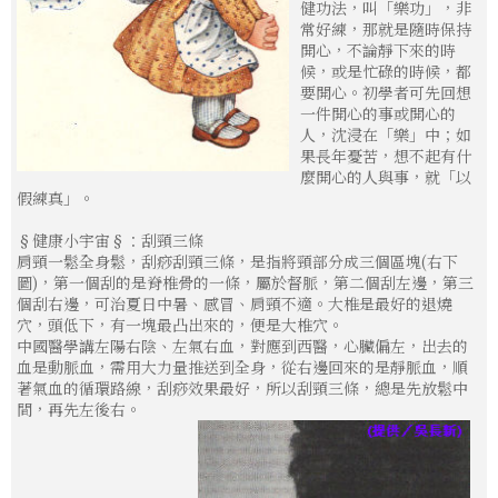
健功法，叫「樂功」，非
常好練，那就是隨時保持
開心，不論靜下來的時
候，或是忙碌的時候，都
要開心。初學者可先回想
一件開心的事或開心的
人，沈浸在「樂」中；如
果長年憂苦，想不起有什
麼開心的人與事，就「以
假練真」。
§健康小宇宙§：刮頸三條
肩頸一鬆全身鬆，刮痧刮頸三條，是指將頸部分成三個區塊(右下
圖)，第一個刮的是脊椎骨的一條，屬於督脈，第二個刮左邊，第三
個刮右邊，可治夏日中暑、感冒、肩頸不適。大椎是最好的退燒
穴，頭低下，有一塊最凸出來的，便是大椎穴。
中國醫學講左陽右陰、左氣右血，對應到西醫，心臟偏左，出去的
血是動脈血，需用大力量推送到全身，從右邊回來的是靜脈血，順
著氣血的循環路線，刮痧效果最好，所以刮頸三條，總是先放鬆中
間，再先左後右。