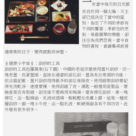
一
年當中每天的日光都
來自於同一個太陽，天主
卻已經決定了當中的區
別，指定了不同的季節有
不同的饗宴；季節性的烹
飪，是最簡單的樂趣，卻
往往為我們忽視。當令食
物的喜悅，會讓餐桌前普
通尋常的日子，變得感動而神聖。
§健康小宇宙§：刮痧的工具
刮痧的工具包羅萬象(右下圖)，中國的老祖宗還使用薑片刮痧，切一
塊老薑，抓著薑頭，直接在適當的部位刮，薑具有去寒濕的功能，
依古籍記載，薑片刮痧用得最多的部位是頭皮。使用錢幣刮痧要記
得先洗乾淨，速度要慢，免得刮破了皮。湯匙一般選用瓷製品，要
檢查是否有裂縫，刮完後不要再用來喝湯。還有棉花刮痧，拿一塊
棉花，沾一點精油、乳液或酒精，輕輕壓在皮膚上磨，這是一種皮
層刮痧。鋸一塊小牛皮，沾一點乳液，軟硬兩面各有不同功效。此
外還有很多很多。