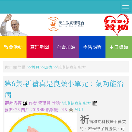
教會活動
真理新聞
心靈加油
學習課程
主日講道
你目前位置:
首頁
關懷
返璞歸真新配方
第6集-祈禱真是良藥小單元：氣功能治
病
詳細內容
分類:
作者
管理員
返璞歸真新配方
列印
發佈: 25 四月 2019
點擊數: 915
祈
禱和高科技是不衝突
的，若是得了盲腸炎，可