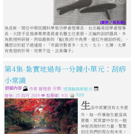
吳長新，現任中華民國科學氣功學會理事長、台北縣易經學會理事
長、大陸手足推拿專業委員會名譽主任委員。正確的刮痧器具，多
為教授所研發，例如最新的「鯤(魚)形牛角骨、遠紅外線刮痧板」，
構思出於莊子逍遙遊。「市面仿製者多，太大、太小、太薄、太厚
有魚翅梳形等，效果不佳，且易傷手」
第4集-紮實地過每一分鐘小單元：刮痧
小常識
詳細內容
分類:
作者
管理員
返璞歸真新配方
列印
發佈: 25 四月 2019
點擊數: 931
生
活中其實沒有太多意
外，每一件事發生都深具
意義，冥冥當中存在一股
神秘而微妙的力量，緊緊
扣住我們的現在和未來。