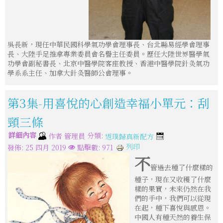
吳長新，現任中華民國科學氣功學會理事長、台北縣易經學會理事
長、大陸手足推拿專業委員會名譽主任委員。歷任大陸世界醫學氣
功學會副秘書長、北京中醫學院客座教授、香港中醫學院針灸氣功
學系系主任、加拿大針灸醫師公會理事。
第3集-用喜悅的心創造幸福小單元：刮
頸三條
詳細內容
分類:
作者
管理員
返璞歸真新配方
列印
發佈: 25 四月 2019
點擊數: 971
不
管過去種了什麼樣的
種子，現在又收穫了什麼
樣的果實，未來仍然在我
們的手中，我們可以從現
在起，種下喜悅與感恩。
中國人有種天然的養生保