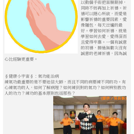
以動個手術把盲腸割掉，
同時不妨再加上祈禱。祈
禱可以隨心所欲，而愛是
影響祈禱的重要因素，愛
像麵包，每天出爐的最
好。學習如何祈禱，就是
學習如何去愛，愛得深而
且愛得牢靠。一個有誠意
的初禱，勝過無數次沒有
誠意的老練祈禱，因為誠
心比經驗更重要。
§健康小宇宙§：氣功能治病
練氣功最重要的是不要迷信大師，而且不同的病要練不同的功。有
心練氣功的人，如何了解病理？如何練到對的氣功？如何辨別教功
人的功力？練功的基本原則包括那些？