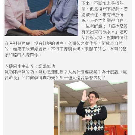
下來，不斷地去尋找熱
鬧，但是傷痛不紓解，潛
能被卡住，唯有釋放情
感，身心才能變得自在。
一位老師說：「癌症是沒
有哭出來的淚水。」這句
話告訴大家，壓抑的情緒
容易引發癌症；沒有紓解的傷痛，久而久之會作怪。情感是自然
的，如果不能適度表達，不但干擾到身體，阻礙了開心，甚至於破
壞和睦的人際關係。
§健康小宇宙§：認識氣功
氣功即練氣的功。氣功是運動嗎？人為什麼要練氣？為什麼說「氣
長命長」？如何學得真功夫？那一種人適合學習氣功？