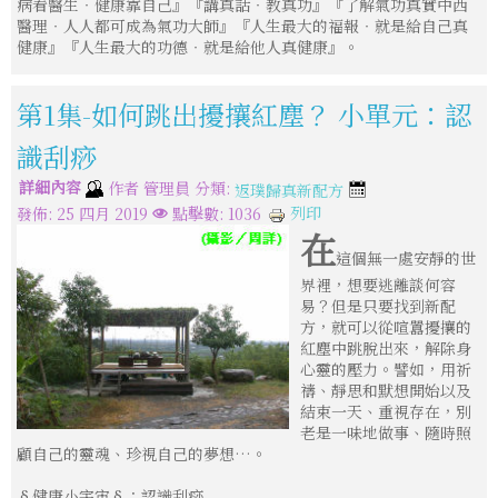
病看醫生‧健康靠自己』『講真話‧教真功』『了解氣功真實中西
醫理‧人人都可成為氣功大師』『人生最大的福報‧就是給自己真
健康』『人生最大的功德‧就是給他人真健康』。
第1集-如何跳出擾攘紅塵？ 小單元：認
識刮痧
詳細內容
分類:
作者
管理員
返璞歸真新配方
列印
發佈: 25 四月 2019
點擊數: 1036
在
這個無一處安靜的世
界裡，想要逃離談何容
易？但是只要找到新配
方，就可以從喧囂擾攘的
紅塵中跳脫出來，解除身
心靈的壓力。譬如，用祈
禱、靜思和默想開始以及
結束一天、重視存在，別
老是一味地做事、隨時照
顧自己的靈魂、珍視自己的夢想…。
§健康小宇宙§：認識刮痧