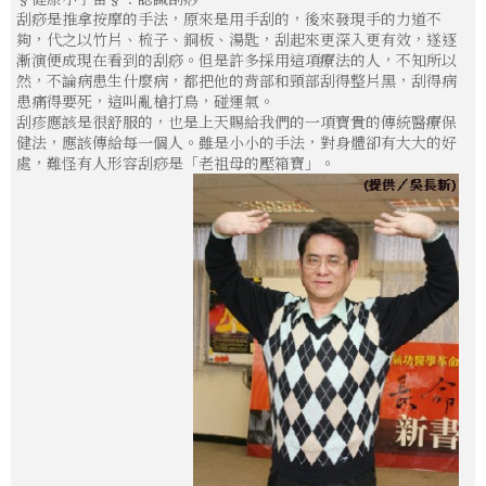
刮痧是推拿按摩的手法，原來是用手刮的，後來發現手的力道不
夠，代之以竹片、梳子、銅板、湯匙，刮起來更深入更有效，遂逐
漸演便成現在看到的刮痧。但是許多採用這項療法的人，不知所以
然，不論病患生什麼病，都把他的背部和頸部刮得整片黑，刮得病
患痛得要死，這叫亂槍打鳥，碰運氣。
刮疹應該是很舒服的，也是上天賜給我們的一項寶貴的傳統醫療保
健法，應該傳給每一個人。雖是小小的手法，對身體卻有大大的好
處，難怪有人形容刮痧是「老祖母的壓箱寶」。