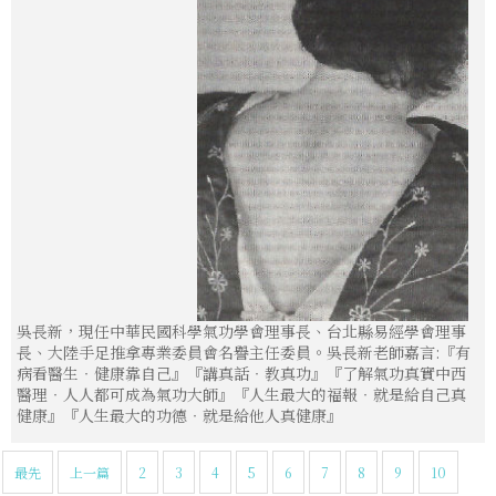
吳長新，現任中華民國科學氣功學會理事長、台北縣易經學會理事
長、大陸手足推拿專業委員會名譽主任委員。吳長新老師嘉言:『有
病看醫生‧健康靠自己』『講真話‧教真功』『了解氣功真實中西
醫理‧人人都可成為氣功大師』『人生最大的福報‧就是給自己真
健康』『人生最大的功德‧就是給他人真健康』
最先
上一篇
2
3
4
5
6
7
8
9
10