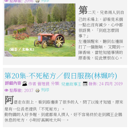
列印
點擊數: 2096
第
二天，兄弟兩人到自
己的禾場上，卻看見禾捆
一點也沒有減少，心中都
很訝異，「到底怎麼回
事？」
左邊頭醒來，聽到右邊頭
打了一個飽嗝， 又聞到一
陣香味，當牠知道事情的
原委後，從此懷恨在心。
第20集-不死秘方／假日服務(林姵吟)
詳細內容
分類:
作者
管理員
發佈: 24 四月 2019
兒童故事王
列印
點擊數: 2037
阿
婆走在街上，看到路邊排了很多的人，問了以後才知道，原來
是有一位長老提供「不死秘方」。
動物園的人好多喔，到處都是人擠人，好不容易終於走到國王企鵝
休息的地方，小明好高興地大叫…。