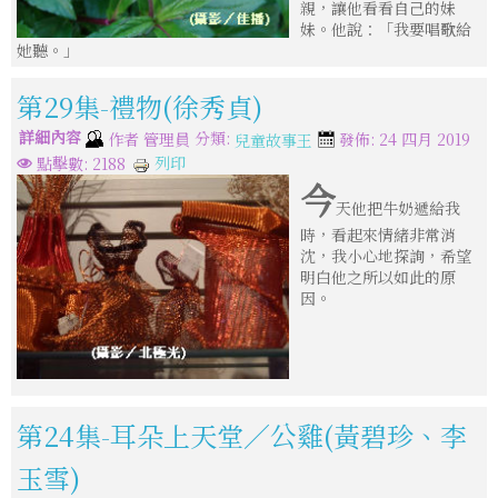
親，讓他看看自己的妹
妹。他說：「我要唱歌給
她聽。」
第29集-禮物(徐秀貞)
詳細內容
分類:
作者
管理員
發佈: 24 四月 2019
兒童故事王
列印
點擊數: 2188
今
天他把牛奶遞給我
時，看起來情緒非常消
沈，我小心地探詢，希望
明白他之所以如此的原
因。
第24集-耳朵上天堂／公雞(黃碧珍、李
玉雪)