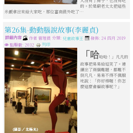
人沒有了房子，也沒有吃
的。於是窮老太太把這些
米飯拿出來給大家吃，那位富商員外吃了…
第26集-動動腦說故事(李麗貞)
詳細內容
分類:
作者
管理員
發佈: 24 四月 2019
兒童故事王
列印
點擊數: 2032
「哈
哈哈！」凡凡的
故事把易易給逗笑了。連
續出了兩個難題，都難不
倒凡凡，易易不得不佩服
地說：「你好棒喔！你怎
麼這麼會編故事呢？」