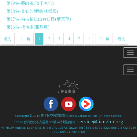
第19集-夢的啟示(王家仁)
第18集-貪心的嫂嫂(林銀鳳)
第17集-帕拉帕拉山有妖怪(葉薏萍)
第16集-找快樂(張碧兒)
最先
上一篇
1
2
3
4
5
6
下一篇
最後
Copyright © 2019 天主教亞洲真理電台 Radio Veritas of Asia, Chinese Section.
service@tianzhu.org
10672 台灣台北市安居街 39 號 4 樓 服務信箱 :
4F, No.39, Anju St., Da’an Dist., Taipei City 10672, Taiwan. Tel：886-2-8732-5220 886-2-8732-5230
Fax：886-2-8732-5300