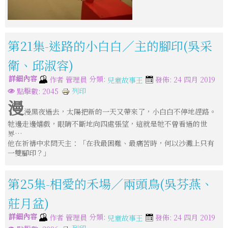
第21集-迷路的小白白／主的腳印(吳采
衛、邱淑容)
詳細內容
分類:
作者
管理員
發佈: 24 四月 2019
兒童故事王
列印
點擊數: 2045
漫
漫黑夜過去，太陽把新的一天又帶來了，小白白不停地趕路。
牠邊走邊嬉戲，眼睛不斷地向四處張望，這就是牠不曾看過的世
界…
他在祈禱中求問天主：「在我最困難、最痛苦時，何以沙灘上只有
一雙腳印？」
第25集-相愛的禾場／兩頭鳥(吳芬燕、
莊月盆)
詳細內容
分類:
作者
管理員
發佈: 24 四月 2019
兒童故事王