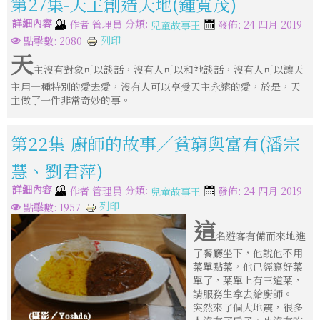
第27集-天主創造天地(鍾寬茂)
詳細內容
分類:
作者
管理員
發佈: 24 四月 2019
兒童故事王
列印
點擊數: 2080
天
主沒有對象可以談話，沒有人可以和祂談話，沒有人可以讓天
主用一種特別的愛去愛，沒有人可以享受天主永遠的愛，於是，天
主做了一件非常奇妙的事。
第22集-廚師的故事／貧窮與富有(潘宗
慧、劉君萍)
詳細內容
分類:
作者
管理員
發佈: 24 四月 2019
兒童故事王
列印
點擊數: 1957
這
名遊客有備而來地進
了餐廳坐下，他說他不用
菜單點菜，他已經寫好菜
單了，菜單上有三道菜，
請服務生拿去給廚師。
突然來了個大地震，很多