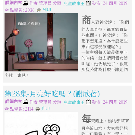
詳細內容
分類:
作者
管理員
發佈: 24 四月 2019
兒童故事王
列印
點擊數: 2036
商
人對神父說：「你們
的人真奇怪，都喜歡買這
些東西。」神父說：「你
想不想知道，為什麼這些
東西這樣受歡迎呢？」
一位主婦每天清晨雞剛叫
的時候，就去把兩個女僕
叫醒，她們煩死了，很氣
那隻公雞為什麼不讓她們
多睡一會兒。
第28集-月亮好吃嗎？(謝欣蓓)
詳細內容
分類:
作者
管理員
發佈: 24 四月 2019
兒童故事王
列印
點擊數: 2114
每
天晚上，動物都望著
月亮流口水，大家都好想
吃一口看看。有一天，一