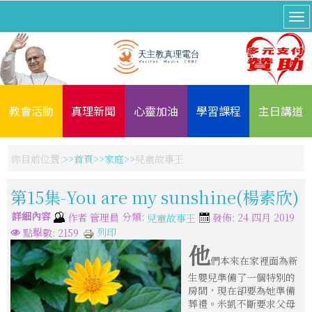
教會活動
真理新聞
心靈加油
學習課程
主日講道
你目前位置:
首頁
家庭
兒童故事王
第15集-You are my sunshine(楊素欣)
詳細內容
分類:
作者
管理員
發佈: 24 四月 2019
兒童故事王
列印
點擊數: 2159
他
們本來在家裡面為新
生嬰兒準備了一個特別的
房間，現在卻要為她準備
葬禮。米凱不斷要求父母