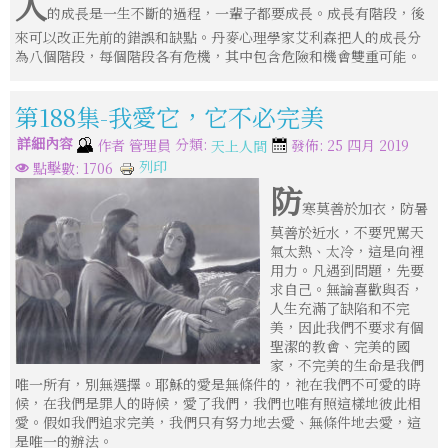
人
的成長是一生不斷的過程，一輩子都要成長。成長有階段，後
來可以改正先前的錯誤和缺點。丹麥心理學家艾利森把人的成長分
為八個階段，每個階段各有危機，其中包含危險和機會雙重可能。
第188集-我愛它，它不必完美
詳細內容
分類:
作者
管理員
發佈: 25 四月 2019
天上人間
列印
點擊數: 1706
防
寒莫善於加衣，防暑
莫善於近水，不要咒駡天
氣太熱、太冷，這是向裡
用力。凡遇到問題，先要
求自己。無論喜歡與否，
人生充滿了缺陷和不完
美，因此我們不要求有個
聖潔的教會、完美的國
家，不完美的生命是我們
唯一所有，別無選擇。耶穌的愛是無條件的，祂在我們不可愛的時
候，在我們是罪人的時候，愛了我們，我們也唯有照這樣地彼此相
愛。假如我們追求完美，我們只有努力地去愛、無條件地去愛，這
是唯一的辦法。