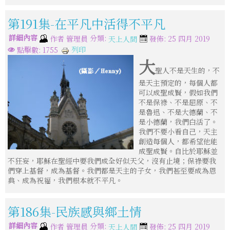
第191集-在平凡中活得不平凡
詳細內容
分類:
作者
管理員
發佈: 25 四月 2019
天上人間
列印
點擊數: 1755
大
聖人不是天生的，不
是天主預定的，每個人都
可以成聖成賢，假如我們
不是保祿、不是屈原、不
是魯迅、不是大德蘭、不
是小德蘭，我們白活了。
我們不要小看自己，天主
創造每個人，都希望他能
成聖成賢。自比於耶穌並
不狂妄，耶穌在聖經中要我們成全好似天父，沒有止境；保祿要我
們穿上基督，成為基督。我們都是天主的子女，我們甚至要成為恩
典、成為祝福，我們根本就不平凡。
第186集-民族感與鄉土情
詳細內容
分類:
作者
管理員
發佈: 25 四月 2019
天上人間