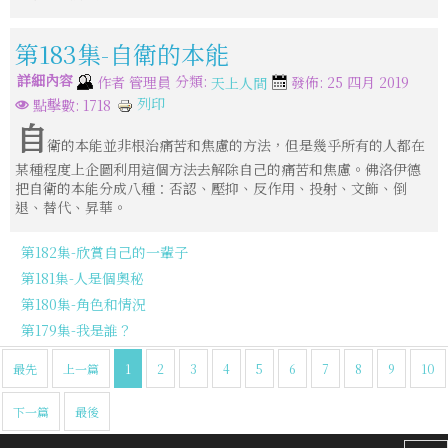
第183集-自衛的本能
詳細內容
分類:
作者
管理員
發佈: 25 四月 2019
天上人間
列印
點擊數: 1718
自
衛的本能並非根治痛苦和焦慮的方法，但是幾乎所有的人都在
某種程度上企圖利用這個方法去解除自己的痛苦和焦慮。佛洛伊德
把自衛的本能分成八種：否認、壓抑、反作用、投射、文飾、倒
退、替代、昇華。
第182集-欣賞自己的一輩子
第181集-人是個奧秘
第180集-角色和情況
第179集-我是誰？
最先
上一篇
1
2
3
4
5
6
7
8
9
10
下一篇
最後