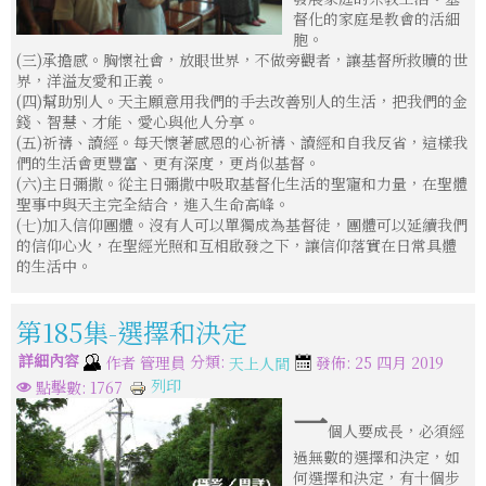
督化的家庭是教會的活細
胞。
(三)承擔感。胸懷社會，放眼世界，不做旁觀者，讓基督所救贖的世
界，洋溢友愛和正義。
(四)幫助別人。天主願意用我們的手去改善別人的生活，把我們的金
錢、智慧、才能、愛心與他人分享。
(五)祈禱、讀經。每天懷著感恩的心祈禱、讀經和自我反省，這樣我
們的生活會更豐富、更有深度，更肖似基督。
(六)主日彌撒。從主日彌撒中吸取基督化生活的聖寵和力量，在聖體
聖事中與天主完全結合，進入生命高峰。
(七)加入信仰團體。沒有人可以單獨成為基督徒，團體可以延續我們
的信仰心火，在聖經光照和互相啟發之下，讓信仰落實在日常具體
的生活中。
第185集-選擇和決定
詳細內容
分類:
作者
管理員
發佈: 25 四月 2019
天上人間
列印
點擊數: 1767
一
個人要成長，必須經
過無數的選擇和決定，如
何選擇和決定，有十個步