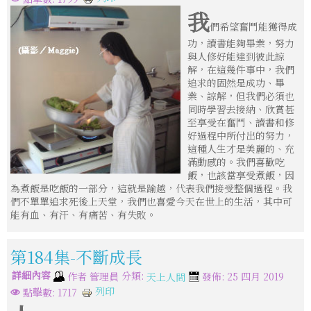
我
們希望奮鬥能獲得成
功，讀書能夠畢業，努力
與人修好能達到彼此諒
解，在這幾件事中，我們
追求的固然是成功、畢
業、諒解，但我們必須也
同時學習去接納、欣賞甚
至享受在奮鬥、讀書和修
好過程中所付出的努力，
這種人生才是美麗的、充
滿動感的。我們喜歡吃
飯，也該當享受煮飯，因
為煮飯是吃飯的一部分，這就是踰越，代表我們接受整個過程。我
們不單單追求死後上天堂，我們也喜愛今天在世上的生活，其中可
能有血、有汗、有痛苦、有失敗。
第184集-不斷成長
詳細內容
分類:
作者
管理員
發佈: 25 四月 2019
天上人間
列印
點擊數: 1717