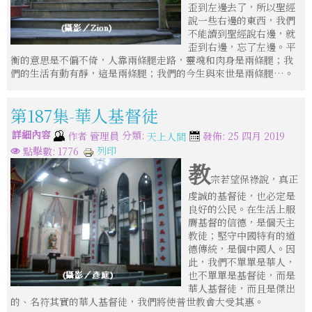
歪到左邊去了，所以聖經
說一些右邊的東西，我們
不能讀到聖經說右邊，就
歪到右邊，忘了左邊。平
衡的意思是不偏不倚，人靠兩條腿走路，靈魂和肉身是兩條腿；我
們的生活有動有靜，這是兩條腿；我們的今生與來世是兩條腿…。
第187集-華人基督徒
詳細內容
分類:
作者
管理員
發佈: 25 四月 2019
天上人間
列印
點擊數: 1776
教
宗若望保祿說，真正
虔誠的基督徒，也必定是
良好的公民。在生活上服
膺基督的信德，是個天主
教徒；堅守中國特有的道
德傳統，是個中國人。因
此，我們不單單是華人，
也不單單是基督徒，而是
華人基督徒，而且是傑出
的、名符其實的華人基督徒，我們將使普世教會大受其惠。