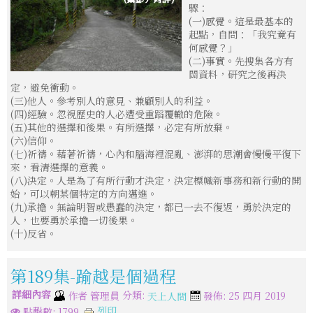
驟：
(一)感覺。這是最基本的
起點，自問：「我究竟有
何感覺？」
(二)事實。先搜集各方有
關資料，研究之後再決
定，避免衝動。
(三)他人。參考別人的意見、兼顧別人的利益。
(四)經驗。忽視歷史的人必遭受重蹈覆轍的危險。
(五)其他的選擇和後果。有所選擇，必定有所放棄。
(六)信仰。
(七)祈禱。藉著祈禱，心內和腦海裡混亂、澎湃的思潮會慢慢平復下
來，看清選擇的意義。
(八)決定。人是為了有所行動才決定，決定標幟新事務和新行動的開
始，可以朝某個特定的方向邁進。
(九)承擔。無論明智或愚蠢的決定，都已一去不復返，勇於決定的
人，也要勇於承擔一切後果。
(十)反省。
第189集-踰越是個過程
詳細內容
分類:
作者
管理員
發佈: 25 四月 2019
天上人間
列印
點擊數: 1799