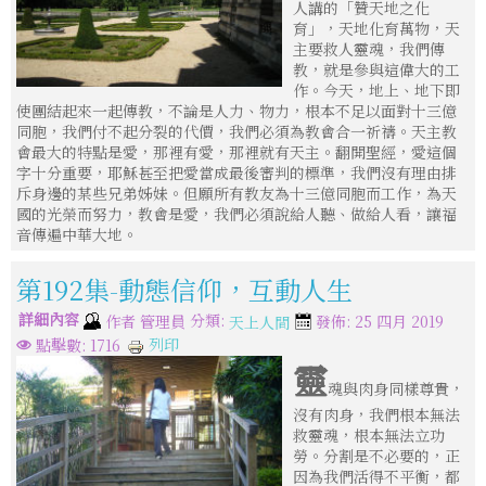
人講的「贊天地之化
育」，天地化育萬物，天
主要救人靈魂，我們傳
教，就是參與這偉大的工
作。今天，地上、地下即
使團結起來一起傳教，不論是人力、物力，根本不足以面對十三億
同胞，我們付不起分裂的代價，我們必須為教會合一祈禱。天主教
會最大的特點是愛，那裡有愛，那裡就有天主。翻開聖經，愛這個
字十分重要，耶穌甚至把愛當成最後審判的標準，我們沒有理由排
斥身邊的某些兄弟姊妹。但願所有教友為十三億同胞而工作，為天
國的光榮而努力，教會是愛，我們必須說給人聽、做給人看，讓福
音傳遍中華大地。
第192集-動態信仰，互動人生
詳細內容
分類:
作者
管理員
發佈: 25 四月 2019
天上人間
列印
點擊數: 1716
靈
魂與肉身同樣尊貴，
沒有肉身，我們根本無法
救靈魂，根本無法立功
勞。分割是不必要的，正
因為我們活得不平衡，都