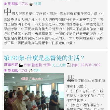
列印
點擊數: 1736
中
國人很容易產生民族感，因為中國本來就有很多可愛之處。中
國躋身世界大國之林，土地大約與整個歐洲相等，歷史有文字可考
的已超過四千多年，四大發明是今天文明的重要基石。中國文化禁
得起考驗，中華民族具有強大的凝聚力。中國人不該當有傲氣，但
必須有骨氣、志氣、勇氣和豪氣。一個能接納自己歷史的民族，才
是個站得起來的民族；只有站得起來的人，才可以向前邁進。民族
感正是一個民族能夠站得起來、往前走的力量。
第190集-什麼是基督徒的生活？
詳細內容
分類:
作者
管理員
發佈: 25 四月 2019
天上人間
列印
點擊數: 1781
基
督徒的生活與生命須
注意七大點：
(一)工作。忠於工作、誠
懇待人、享受工作、用工
作昇華世界。
(二)家庭。飯台即祭台，
發展家庭的宗教生活。基