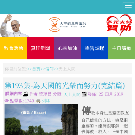
教會活動
真理新聞
心靈加油
學習課程
主日講道
你目前位置:
首頁
信仰
天上人間
第193集-為天國的光榮而努力(完結篇)
詳細內容
分類:
作者
管理員
發佈: 25 四月 2019
天上人間
列印
點擊數: 1740
傳
教本身也是鞏固教友
自己信仰的方法，這是很
重要的。能夠跟耶穌一起
去傳教、救人，正是中國