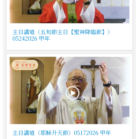
主日講道（五旬節主日【聖神降臨節】）
05242026 甲年
主日講道（耶穌升天節）05172026 甲年