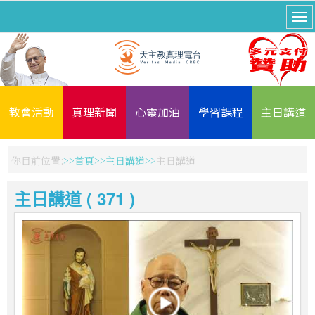
教會活動
真理新聞
心靈加油
學習課程
主日講道
你目前位置:
首頁
主日講道
主日講道
主日講道 ( 371 )