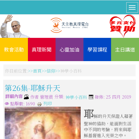
教會活動
真理新聞
心靈加油
學習課程
主日講道
你目前位置:
首頁
信仰
神學小百科
第26集-耶穌升天
詳細內容
分類:
作者
管理員
發佈: 25 四月 2019
神學小百科
列印
點擊數: 1690
耶
穌的升天保證人藉著
聖神的協助，能面對生活
中不同的考驗，將來與耶
穌基督進入光榮之中。