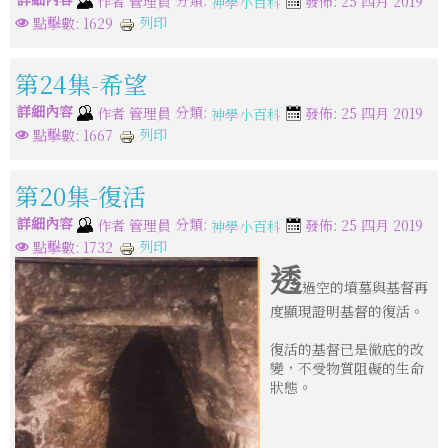
作者
管理員
發佈: 25 四月 2019
神學小百科
列印
點擊數: 1629
第24集-希望
詳細內容
分類:
作者
管理員
發佈: 25 四月 2019
神學小百科
列印
點擊數: 1667
第20集-復活
詳細內容
分類:
作者
管理員
發佈: 25 四月 2019
神學小百科
列印
點擊數: 1732
透
過空的墳墓與基督再
度顯現證明基督的復活。
復活的基督已是徹底的改
變，不受物質阻礙的生命
狀態。