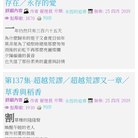
存在／永存的愛
詳細內容
分類:
作者
管理員
發佈: 25 四月 2019
永恆的追尋
列印
點擊數: 1870
一
年仍然只有三百六十五天
為什麼歸來的遊子又會度日如年
莫非是為了相聚時總是那麼匆匆
雨後的彩虹不再那麼亮麗燦爛
夕陽編織的黃昏
也失落了那份柔美的畫意與詩情
第137集-超越荒謬／超越荒謬又一章／
草香與稻香
詳細內容
分類:
作者
管理員
發佈: 25 四月 2019
永恆的追尋
列印
點擊數: 1930
割
草機的隆隆聲
喚醒午睡的老人
窗外初夏的微風