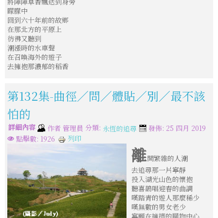
將陣陣草香飄送到身旁
矇朦中
回到六十年前的故鄉
在那北方的平原上
彷彿又聽到
潮漲時的水車聲
在召喚海外的遊子
去擁抱那濃郁的稻香
第132集-曲徑／問／體貼／別／最不該
怕的
詳細內容
分類:
作者
管理員
發佈: 25 四月 2019
永恆的追尋
列印
點擊數: 1926
離
開繁雜的人潮
去追尋那一片寧靜
投入湖光山色的懷抱
聽喜鵲唱迎春的曲調
嘆踏青的遊人那麼稀少
嘆無數的男女老少
寧願在擁擠的購物中心