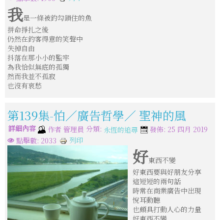
我
是一條被釣勾鎖住的魚
拼命掙扎之後
仍然在釣客得意的笑聲中
失掉自由
抖落在那小小的監牢
為我恰似無底的孤獨
然而我並不孤寂
也沒有哀愁
第139集-怕／廣告哲學／ 聖神的風
詳細內容
分類:
作者
管理員
發佈: 25 四月 2019
永恆的追尋
列印
點擊數: 2033
好
東西不變
好東西要與好朋友分享
這短短的兩句話
時常在商業廣告中出現
悅耳動聽
也頗具打動人心的力量
好東西不變