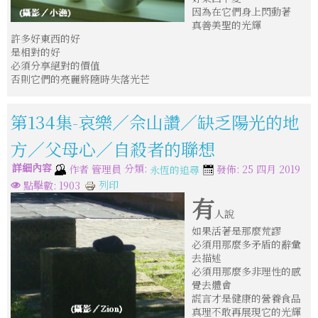
因為在它們身上閃動著
真善美聖的光輝
許多好東西的好
是相對的好
必須分享絕對的價值
否則它們的亮麗將隨時失落光芒
第134集-哀樂／佘山讚／缺乏陽光的地
方／父母心／自殺者的聯想
詳細內容
分類:
作者
管理員
發佈: 25 四月 2019
永恆的追尋
列印
點擊數: 1903
有
人說
如果活著是那麼荒謬
必須用那麼多矛盾的辭彙
去描述
必須用那麼多非理性的感
覺去體會
謊言才是健康的營養食品
真理不敢再展現它的光輝