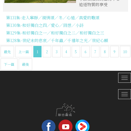
追逐物質的享受
第131集-走入寧靜／親情頌／冬／心道／真愛的歌頌
第130集-和好獨白之四／愛心／回想／小詩
第129集-和好獨白之一／和好獨白之二／和好獨白之三
第128集-世紀末的悲哀／千年蟲／千禧年之光／世紀心願
最先
上一篇
1
2
3
4
5
6
7
8
9
10
下一篇
最後