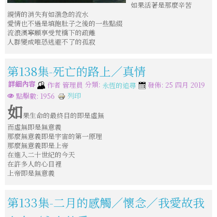
如果活著是那麼辛苦
親情的消失有如湍急的流水
愛情也不過是填飽肚子之後的一些點綴
流浪漢寧願享受荒橋下的疏離
人群變成唯恐逃避不了的孤寂
第138集-死亡的路上／真情
詳細內容
分類:
作者
管理員
發佈: 25 四月 2019
永恆的追尋
列印
點擊數: 1956
如
果生命的最終目的即是虛無
而虛無即是無意義
那麼無意義即是宇宙的第一原理
那麼無意義即是上帝
在進入二十世紀的今天
在許多人的心目裡
上帝即是無意義
第133集-二月的感觸／懷念／我愛故我