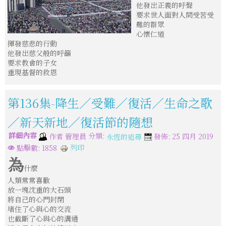
他發出正義的呼聲
要求世人面對人間受苦受
難的群眾
心懷仁道
揮發慈悲的行動
他發出慈父般的呼籲
要求教會的子女
重現基督的救恩
第136集-降生／受難／復活／生命之歌
／新天新地／復活節的隨想
詳細內容
分類:
作者
管理員
發佈: 25 四月 2019
永恆的追尋
列印
點擊數: 1858
為
什麼
人類常常喜歡
放一塊沈重的大石頭
將自己的心門封閉
堵住了心與心的交流
也截斷了心與心的溝通