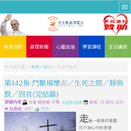
教會活動
真理新聞
心靈加油
學習課程
主日講道
你目前位置:
首頁
談心
永恆的追尋
第142集-鬥獸場懷古／生死之間／靜與
默／回首(完結篇)
詳細內容
分類:
作者
管理員
發佈: 25 四月 2019
永恆的追尋
列印
點擊數: 1997
走
過一排排的墳墓
抖不掉心中的悲悽