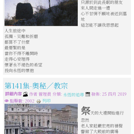
只源於到此長眠的朋友
來人間走過一遭
心不甘情不願地被送到墓
地
這怎能不讓我思想起
人生旅途中
孤獨、災難和折磨
都算不了什麼
最要緊的是
當你不得不離開時
走得心安理得
懷著永不褪色的希望
投向永恆的懷抱
第141集-奧秘／教宗
詳細內容
分類:
作者
管理員
發佈: 25 四月 2019
永恆的追尋
列印
點擊數: 2002
祭
天的大禮開始進行
忽然
老人家莊嚴宏亮的禱聲
響徹了大殿前的廣場