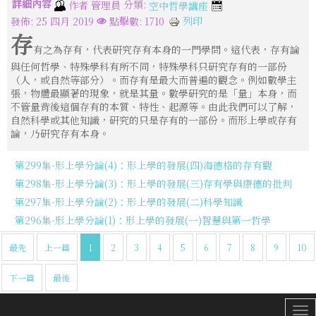
詳細內容
分類:
作者
管理員
空中哲學講座
列印
發佈: 25 四月 2019
點擊數: 1710
存
有之為存有，代表研究存有本身的一門學問。這代表，存有論
與任何哲學、特殊學科有所不同，特殊學科只研究存有的一部份
（人，或自然等部分）。而存有是最大而普遍的觀念。例如數學主
張，物體最顯著的現象，就是其量。數學研究的是「量」本身，而
不管量背後這個存有的本質、特性、起源等。由此我們可以了解，
自然科學或其他知識，研究的只是存有的一部份。而形上學或存有
論，乃研究存有本身。
第299集-形上學分論(4)：形上學的發展(四)海德格的存有觀
第298集-形上學分論(3)：形上學的發展(三)存有學與康德的批判
第297集-形上學分論(2)：形上學的發展(二)科學知識
第296集-形上學分論(1)：形上學的發展(一)智慧與第一哲學
最先
上一篇
1
2
3
4
5
6
7
8
9
10
下一篇
最後