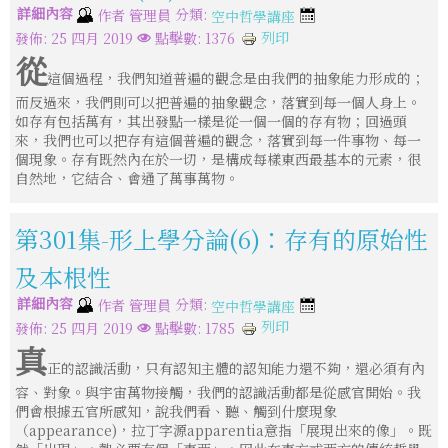
詳細內容
分類:
作者
管理員
空中哲學講座
列印
發佈: 25 四月 2019
點擊數: 1376
從
這個過程，我們知道普遍的觀念是由我們的抽象能力形成的；
而反過來，我們則可以把普遍的抽象觀念，落實到每一個人身上。
如存有包括萬有，其出發點一樣是從一個一個的存有物；回過頭
來，我們也可以把存有這個普遍的觀念，落實到每一件事物、每一
個現象。存有既然內在於一切，是構成每樣東西最基本的元素，很
自然地，它結合、會通了萬事萬物。
第301集-形上學分論(6)：存有的原始性
及本根性
詳細內容
分類:
作者
管理員
空中哲學講座
列印
發佈: 25 四月 2019
點擊數: 1785
真
正的認識活動，只有認知主體的認知能力還不夠，還必須有內
容、對象。與宇宙萬物接觸，我們的認識活動都是從感官開始。我
們會根據五官所感知，說我們看、聽、觸到什麼現象
（appearance)，拉丁字源apparentia意指「展現出來的像」。既