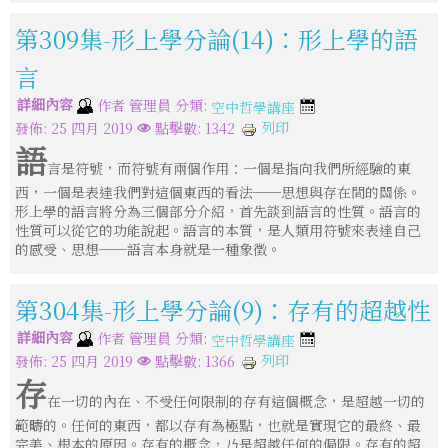
第309集-形上學分論(14)：形上學的語
言
詳細內容
分類:
作者
管理員
空中哲學講座
列印
發佈: 25 四月 2019
點擊數: 1342
語
言是符號，而符號有兩個作用：一個是指向我們所經驗的東
西，一個是表達我們對這個東西的看法──思想與存在間的關係。
形上學的語言將分為三個部分介紹，首先談到語言的性質。語言的
性質可以從它的功能說起。語言的本質，是人類用符號來表達自己
的感受、思想──語言本身就是一種象徵。
第304集-形上學分論(9)：存有的超越性
詳細內容
分類:
作者
管理員
空中哲學講座
列印
發佈: 25 四月 2019
點擊數: 1366
存
在一切的內在、不受任何限制的存有這個概念，是超越一切的
範疇的。任何的東西，都以存有為極點，也就是實現它的最終、最
完美、根本的原因。存有的概念，乃是超越任何的侷限。存有的超