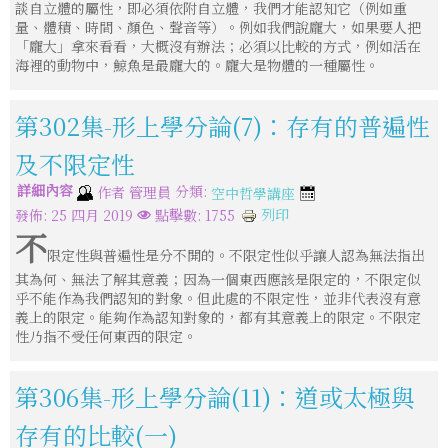
談自立體的屬性，即必須依附自立體，我們才能認知它（例如重
量、體積、時間、顏色、聲音等）。例如我們說龐大，如果要人把
「龐大」拿來看看，大概沒有辦法；必須以比較的方式，例如活在
海裡的動物中，鯨魚是最龐大的。龐大是物體的一種屬性。
第302集-形上學分論(7)：存有的普遍性
及不限定性
詳細內容
分類:
作者
管理員
空中哲學講座
列印
發佈: 25 四月 2019
點擊數: 1755
不
限定性與普遍性是分不開的。不限定性似乎讓人認為無法指出
其為何、無法了解其意義；因為一個東西應該是限定的，不限定似
乎不能作為我們認知的對象。但此處的不限定性，並非代表沒有意
義上的限定。能夠作為認知對象的，都有其意義上的限定。不限定
性乃指不受任何東西的限定。
第306集-形上學分論(11)：道或太極與
存有的比較(一)