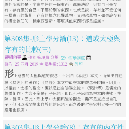
越性所說的是，宇宙中任何一個東西，都無法說，只有自己是存
有、存有屬於自己、不屬於別的東西。也就是說，存有並不受任何
一樣東西的壟斷。存有的概念包羅萬物，又超越萬物。如果說存有
的概念被任何一樣東西壟斷，那麼其他東西將都是虛無。
第308集-形上學分論(13)：道或太極與
存有的比較(三)
詳細內容
分類:
作者
管理員
空中哲學講座
列印
發佈: 25 四月 2019
點擊數: 1312
形
上意義的太極與道的觀念，不出自《易經》本文，而是出自詮
釋《易經》的著作；《易經》本文中最根本的觀念是陰陽。因此可
以推論，太極的觀念，應該是出自陰陽之後。《繫辭傳》是儒家的
集體創作，內容不全是孔子思想，但以孔子思想為根本的傳述、推
陳、發揮。因此，形上學中太極與道的觀念，雖不是直接出自孔
子，但可以說間接來自於他的思想。而之後的哲學家對太極一字的
應用也很廣。
第303集-形上學分論(8)：存有的內在性