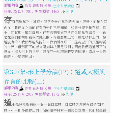
詳細內容
分類:
作者
管理員
空中哲學講座
列印
發佈: 25 四月 2019
點擊數: 1463
存
有包羅萬物、萬有。但它不是在萬物的外面、旁邊，而是在其
內在。我們從之前的存有原始性已經知道，如果什麼不是存有，就
不可能實現，屬於虛無。存有深刻地與它所包含的萬有結合。不管
是在我們眼前能被我們感知的、存在歷史上的，或是精神上的、超
越感官的，我們都能夠認知。我們活在形下、能夠感知的具體物質
的世界，但形而下的感官認知無法滿足我們；因此我們透過形下的
世界，進入形上的世界，來探究一些超越時空的原理、追求一些最
後的、不變的原因。
第307集-形上學分論(12)：道或太極與
存有的比較(二)
詳細內容
分類:
作者
管理員
空中哲學講座
列印
發佈: 25 四月 2019
點擊數: 1372
道
不是只能指稱這一個一個自立體，自立體之外還有很多依附
體。亞里斯多德提出的十個範疇中只有一個談自立體，其他都是在