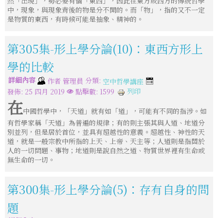
然「出現」，勢必要有個「東西」，因此在東方或西方的傳統哲學
中，現象，與現象背後的物是分不開的。而「物」，指的又不一定
是物質的東西，有時候可能是抽象、精神的。
第305集-形上學分論(10)：東西方形上
學的比較
詳細內容
分類:
作者
管理員
空中哲學講座
列印
發佈: 25 四月 2019
點擊數: 1599
在
中國哲學中，「天道」就有如「道」，可能有不同的指涉。如
有哲學家稱「天道」為普遍的規律；有的則主張其與人道、地道分
別並列，但是居於首位，並具有超越性的意義。超越性、神性的天
道，就是一般宗教中所指的上天、上帝、天主等；人道則是指關於
人的一切問題、事物；地道則是說自然之道、物質世界裡有生命或
無生命的一切。
第300集-形上學分論(5)：存有自身的問
題