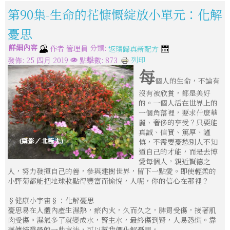
第90集-生命的花慷慨綻放小單元：化解
憂思
詳細內容
分類:
作者
管理員
返璞歸真新配方
列印
發佈: 25 四月 2019
點擊數: 873
每
個人的生命，不論有
沒有被欣賞，都是美好
的。一個人活在世界上的
一個角落裡，要求什麼華
麗、奢侈的享受？只要能
真誠、信實、篤厚、謹
慎，不需要憂愁別人不知
道自己的才能，而是去博
愛每個人，親近賢德之
人，努力發揮自己的善，參與建樹世界，留下一點愛。即使輕柔的
小野菊都能把地球妝點得豐富而愉悅，人呢，你的信心在那裡？
§健康小宇宙§：化解憂思
憂思易在人體內產生濕熱，瘀內火，久而久之，脾胃受傷，接著肌
肉受傷。濕氣多了就變成水，腎主水，最終傷到腎，人易恐慌。靠
著傳統醫學的一些方法，可以幫我們化解憂思。