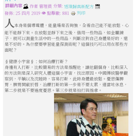
詳細內容
分類:
作者
管理員
返璞歸真新配方
列印
發佈: 25 四月 2019
點擊數: 881
人
本身是個導電體，能量場是否夠強，全看自己能不能放鬆、心
能不能靜下來。在放鬆並靜下來之後，借用一些物品，如金屬鍊
子，就可以測量生活中的一些用品，判斷出對自己身體是好的，還
是不好的。為什麼要學習能量探測術呢？這個技巧可以用在那些方
面呢？
§健康小宇宙§：如何治療打鼾？
身邊有人打鼾，比較簡易的方法是推醒他，讓他翻個身，比較深入
的方法則是深入研究人體這個小宇宙，找出原因。中國傳統醫學觀
察到，平躺以及沈睡時，容易打鼾，此時身體最放鬆。憂思傷脾
胃，脾胃開竅於唇，治療打鼾的第一步是不要太累，適當地休息，
第二步就是不要過度憂思。第三步就是拍打與推拿。