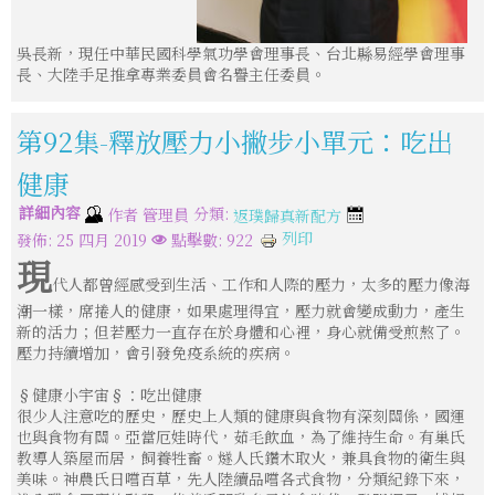
吳長新，現任中華民國科學氣功學會理事長、台北縣易經學會理事
長、大陸手足推拿專業委員會名譽主任委員。
第92集-釋放壓力小撇步小單元：吃出
健康
詳細內容
分類:
作者
管理員
返璞歸真新配方
列印
發佈: 25 四月 2019
點擊數: 922
現
代人都曾經感受到生活、工作和人際的壓力，太多的壓力像海
潮一樣，席捲人的健康，如果處理得宜，壓力就會變成動力，產生
新的活力；但若壓力一直存在於身體和心裡，身心就備受煎熬了。
壓力持續增加，會引發免疫系統的疾病。
§健康小宇宙§：吃出健康
很少人注意吃的歷史，歷史上人類的健康與食物有深刻關係，國運
也與食物有關。亞當厄娃時代，茹毛飲血，為了維持生命。有巢氏
教導人築屋而居，飼養牲畜。燧人氏鑽木取火，兼具食物的衛生與
美味。神農氏日嚐百草，先人陸續品嚐各式食物，分類紀錄下來，