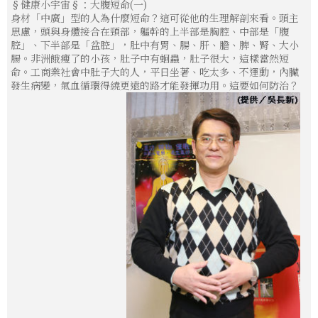
§健康小宇宙§：大腹短命(一)
身材「中廣」型的人為什麼短命？這可從他的生理解剖來看。頭主
思慮，頭與身體接合在頸部，軀幹的上半部是胸腔、中部是「腹
腔」、下半部是「盆腔」，肚中有胃、腸、肝、膽、脾、腎、大小
腸。非洲餓瘦了的小孩，肚子中有蛔蟲，肚子很大，這樣當然短
命。工商業社會中肚子大的人，平日坐著、吃太多、不運動，內臟
發生病變，氣血循環得繞更遠的路才能發揮功用。這要如何防治？