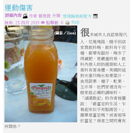
運動傷害
詳細內容
分類:
作者
管理員
返璞歸真新配方
列印
發佈: 25 四月 2019
點擊數: 0
很
多城市人自認是現代
人，花幾塊錢，隨手到店
家買飲料喝，飲料有千百
種，都帶有甜份，喝多了
得減肥，更嚴重的是，飲
料內摻入的防腐劑和人工
香料有害身體。美國的這
對夫妻只喝水和果菜汁，
食用蔬果、種子、乾果、
玉米等，他們家裡沒有一
般家庭必備的調味料。
「湖濱散記」的作者梭羅
說：「最富足的生活，乍
看起來似乎有點困苦。」
簡單是富足嗎？或者相等
於富足？兩者之間究竟有
何關係？