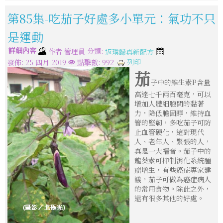
第85集-吃茄子好處多小單元：氣功不只
是運動
詳細內容
分類:
作者
管理員
返璞歸真新配方
列印
發佈: 25 四月 2019
點擊數: 992
茄
子中的維生素P含量
高達七千兩百毫克，可以
增加人體細胞間的黏著
力，降低膽固醇，維持血
管的堅韌，多吃茄子可防
止血管硬化，這對現代
人、老年人、緊張的人，
真是一大福音。茄子中的
龍葵素可抑制消化系統腫
瘤增生，有些癌症專家建
議，茄子可做為癌症病人
的常用食物。除此之外，
還有很多其他的好處。