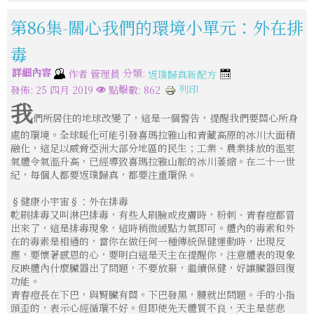
第86集-關心我們的環境小單元：外在排
毒
詳細內容
分類:
作者
管理員
返璞歸真新配方
列印
發佈: 25 四月 2019
點擊數: 862
我
們所居住的地球改變了，這是一個警告，提醒我們要關心所身
處的環境。全球暖化可能引發喜瑪拉雅山和青藏高原的冰川大面積
融化，這足以威脅亞洲大部分地區的民生；工業、農業排放的溫室
氣體令氣溫升高，已經導致喜瑪拉雅山脈的冰川萎縮。在二十一世
紀，每個人都要返璞歸真，都要注重環保。
§健康小宇宙§：外在排毒
乾刷排毒又叫淋巴排毒，有些人刷臉或皮膚時，粉刺、青春痘都冒
出來了，這是排毒現象，這時稍微緩點力氣即可。體內的毒素和外
在的毒素是相通的，當你在做任何一種傳統保健運動時，出現反
應，要懷著感恩的心，要明白這是天主在提醒你，注意體表的現象
反映體內什麼臟器出了問題，不要放棄，繼續保健，好讓臟器回復
功能。
青春痘長在下巴，與腎臟有關。下巴發黑，腰就出問題。手的小指
頭歪的，表示心經循環不好。但即使先天體質不良，天主是慈悲