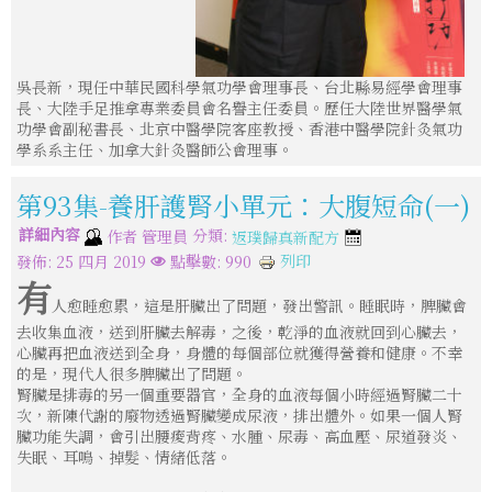
吳長新，現任中華民國科學氣功學會理事長、台北縣易經學會理事
長、大陸手足推拿專業委員會名譽主任委員。歷任大陸世界醫學氣
功學會副秘書長、北京中醫學院客座教授、香港中醫學院針灸氣功
學系系主任、加拿大針灸醫師公會理事。
第93集-養肝護腎小單元：大腹短命(一)
詳細內容
分類:
作者
管理員
返璞歸真新配方
列印
發佈: 25 四月 2019
點擊數: 990
有
人愈睡愈累，這是肝臟出了問題，發出警訊。睡眠時，脾臟會
去收集血液，送到肝臟去解毒，之後，乾淨的血液就回到心臟去，
心臟再把血液送到全身，身體的每個部位就獲得營養和健康。不幸
的是，現代人很多脾臟出了問題。
腎臟是排毒的另一個重要器官，全身的血液每個小時經過腎臟二十
次，新陳代謝的廢物透過腎臟變成尿液，排出體外。如果一個人腎
臟功能失調，會引出腰痠背疼、水腫、尿毒、高血壓、尿道發炎、
失眠、耳鳴、掉髮、情緒低落。