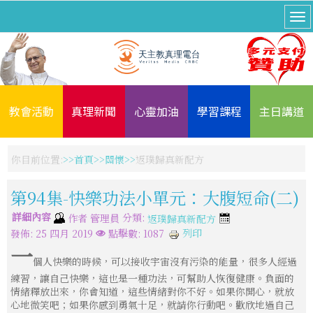
教會活動
真理新聞
心靈加油
學習課程
主日講道
你目前位置:
首頁
關懷
返璞歸真新配方
第94集-快樂功法小單元：大腹短命(二)
詳細內容
分類:
作者
管理員
返璞歸真新配方
列印
發佈: 25 四月 2019
點擊數: 1087
一
個人快樂的時候，可以接收宇宙沒有污染的能量，很多人經過
練習，讓自己快樂，這也是一種功法，可幫助人恢復健康。負面的
情緒釋放出來，你會知道，這些情緒對你不好。如果你開心，就放
心地微笑吧；如果你感到勇氣十足，就請你行動吧。歡欣地過自己