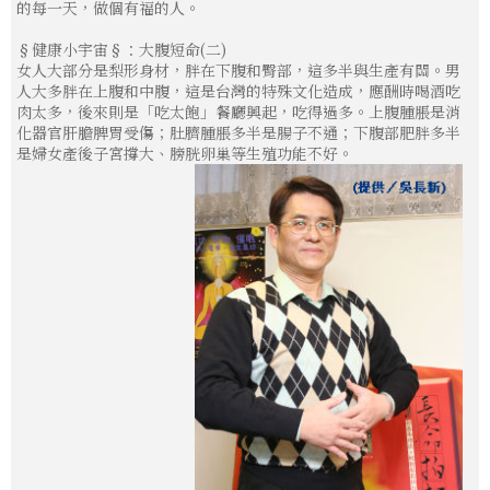
的每一天，做個有福的人。
§健康小宇宙§：大腹短命(二)
女人大部分是梨形身材，胖在下腹和臀部，這多半與生產有關。男
人大多胖在上腹和中腹，這是台灣的特殊文化造成，應酬時喝酒吃
肉太多，後來則是「吃太飽」餐廳興起，吃得過多。上腹腫脹是消
化器官肝膽脾胃受傷；肚臍腫脹多半是腸子不通；下腹部肥胖多半
是婦女產後子宮撐大、膀胱卵巢等生殖功能不好。