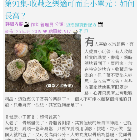
第91集-收藏之樂適可而止小單元：如何
長高？
詳細內容
分類:
作者
管理員
返璞歸真新配方
列印
發佈: 25 四月 2019
點擊數: 917
有
人喜歡收集郵票，有
人愛買小玩偶，有人收藏
珍貴的珠寶、書籍，隨時
隨地看到了，買回家，放
在特定的地方。收藏是快
樂的，但千萬不要陷入迷
思，為收集而收集。有些
收藏家就像戴著眼罩走
路，心裡只想著去奪取戰
利品，這就喪失了賞美的樂趣了。一個人不可能收藏整個海灘的貝
殼，只要擁有一些些，其實就夠滿足了。
§健康小宇宙§：如何長高？
人老了，骨骼僵便了，身體會倒縮，其實僵硬的是自律神經，也就
是督脈，肩頸一鬆全身鬆，只要在肩頸用刮痧、拔罐，每天做，整
個人就站直了，又可長高兩公分。人的高度以骨骼為基礎，從顱骨