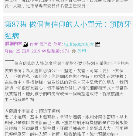
長、大陸手足推拿專業委員會名譽主任委員。
第87集-做個有信仰的人小單元：預防牙
週病
詳細內容
分類:
作者
管理員
返璞歸真新配方
列印
發佈: 25 四月 2019
點擊數: 874
一
個有信仰的人該怎麼活呢？絕對不要期待別人做你自己不想去
做的事情；為人處世必須公平、堅定、友善、可靠；要糾正某個
人，不妨在私下跟他說；你的團隊在你不在時，照樣能正常運轉；
在生命中，尋找榜樣，做為效法的對象。天主是我們的朋友，我們
祈禱一如跟好友談心，但不要過分關注祈禱的細節和形式。每當你
欣賞落日、聽到孩子們的笑聲或是一個願望達成時，就該感謝天
主。這就是祈禱。
§健康小宇宙§：預防牙週病
患了牙週病，基本上還有救；會得牙週病，跟刷牙關係密切。早上
刷牙只是讓口氣清新而已，真正重要的刷牙時機應該是在每餐飯後
及睡前。牙齒屬骨，腎主骨，牙齦浮腫基本上是腎虛火大，可用鹽
巴輕輕刷牙，鹹味入腎、補腎，吸收鈉離子，強化腎臟功能。