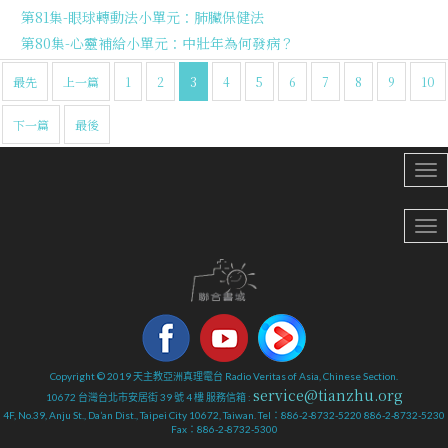
第81集-眼球轉動法小單元：肺臟保健法
第80集-心靈補給小單元：中壯年為何發病？
最先
上一篇
1
2
3
4
5
6
7
8
9
10
下一篇
最後
Copyright © 2019 天主教亞洲真理電台 Radio Veritas of Asia, Chinese Section.
service@tianzhu.org
10672 台灣台北市安居街 39 號 4 樓 服務信箱 :
4F, No.39, Anju St., Da’an Dist., Taipei City 10672, Taiwan. Tel：886-2-8732-5220 886-2-8732-5230
Fax：886-2-8732-5300