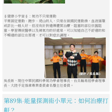
§健康小宇宙§：氣功不只是運動
平常固定運動、跑步、爬山的人，只是在做國民運動操，血液循環
或許比一般人好，但沒有針對遺傳體質治療，阻塞的部位依舊阻
塞。學習傳統醫學以及練氣功的好處是，可以知道自己不舒適的和
不暢通的部位在那裡，才可以對症去調理。
吳長新，現任中華民國科學氣功學會理事長、台北縣易經學會理事
長、大陸手足推拿專業委員會名譽主任委員。
第89集-能量探測術小單元：如何治療打
鼾？