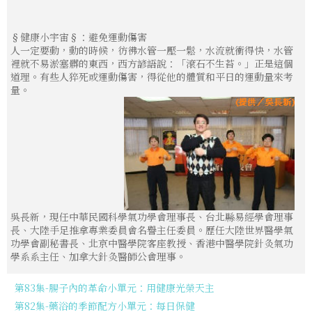
§健康小宇宙§：避免運動傷害
人一定要動，動的時候，彷彿水管一壓一鬆，水流就衝得快，水管
裡就不易淤塞髒的東西，西方諺語說：「滾石不生苔。」正是這個
道理。有些人猝死或運動傷害，得從他的體質和平日的運動量來考
量。
吳長新，現任中華民國科學氣功學會理事長、台北縣易經學會理事
長、大陸手足推拿專業委員會名譽主任委員。歷任大陸世界醫學氣
功學會副秘書長、北京中醫學院客座教授、香港中醫學院針灸氣功
學系系主任、加拿大針灸醫師公會理事。
第83集-腸子內的革命小單元：用健康光榮天主
第82集-藥浴的季節配方小單元：每日保健