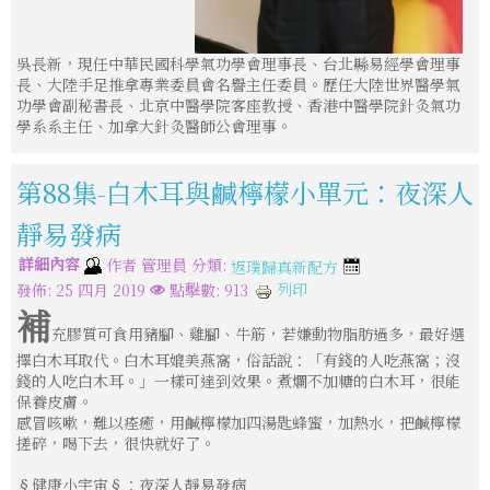
吳長新，現任中華民國科學氣功學會理事長、台北縣易經學會理事
長、大陸手足推拿專業委員會名譽主任委員。歷任大陸世界醫學氣
功學會副秘書長、北京中醫學院客座教授、香港中醫學院針灸氣功
學系系主任、加拿大針灸醫師公會理事。
第88集-白木耳與鹹檸檬小單元：夜深人
靜易發病
詳細內容
分類:
作者
管理員
返璞歸真新配方
列印
發佈: 25 四月 2019
點擊數: 913
補
充膠質可食用豬腳、雞腳、牛筋，若嫌動物脂肪過多，最好選
擇白木耳取代。白木耳媲美燕窩，俗話說：「有錢的人吃燕窩；沒
錢的人吃白木耳。」一樣可達到效果。煮爛不加糖的白木耳，很能
保養皮膚。
感冒咳嗽，難以痊癒，用鹹檸檬加四湯匙蜂蜜，加熱水，把鹹檸檬
搓碎，喝下去，很快就好了。
§健康小宇宙§：夜深人靜易發病