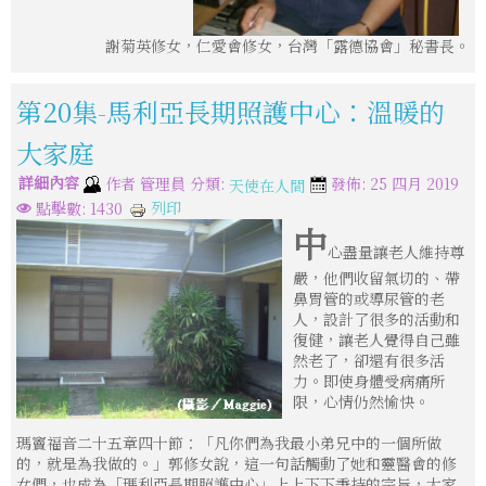
謝菊英修女，仁愛會修女，台灣「露德協會」秘書長。
第20集-馬利亞長期照護中心：溫暖的
大家庭
詳細內容
分類:
作者
管理員
發佈: 25 四月 2019
天使在人間
列印
點擊數: 1430
中
心盡量讓老人維持尊
嚴，他們收留氣切的、帶
鼻胃管的或導尿管的老
人，設計了很多的活動和
復健，讓老人覺得自己雖
然老了，卻還有很多活
力。即使身體受病痛所
限，心情仍然愉快。
瑪竇福音二十五章四十節：「凡你們為我最小弟兄中的一個所做
的，就是為我做的。」郭修女說，這一句話觸動了她和靈醫會的修
女們，也成為「瑪利亞長期照護中心」上上下下秉持的宗旨，大家