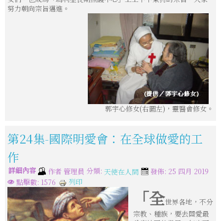
努力朝向宗旨邁進。
郭宇心修女(右圖左)，靈醫會修女。
第24集-國際明愛會：在全球做愛的工
作
詳細內容
分類:
作者
管理員
發佈: 25 四月 2019
天使在人間
列印
點擊數: 1576
「全
世界各地，不分
宗教、種族，要去關愛最