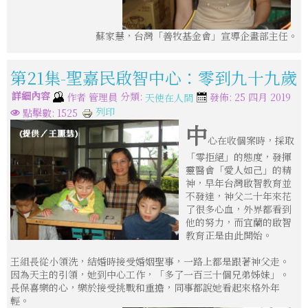
蘇家慧，台灣「善牧基金會」宣導企畫部主任。
第21集-聖嘉民啟智中心：零到九十九歲
詳細內容
分類:
作者
管理員
發佈: 25 四月 2019
天使在人間
列印
點擊數: 1525
中
心在收個案時，採取
「零拒絕」的態度，發揮
靈醫會「愛人如己」的精
神，早年台灣啟智教育並
不發達，神父二十年來花
了很多心血，外界都看到
他的努力，而宜蘭的啟智
教育正是由此開始。
王組長從小領洗，結婚時接受婚姻聖事，一路上都是跟著神父走。
因為天主的引領，她到中心工作，「多了一百三十個兄弟姊妹」。
長保喜樂的心，樂於接受挑戰和重擔，同事都說她看起來格外年
輕。