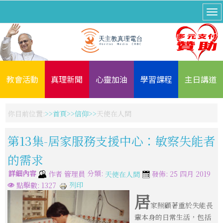
教會活動
真理新聞
心靈加油
學習課程
主日講道
你目前位置:
首頁
信仰
天使在人間
第13集-居家服務支援中心：敏察失能者
的需求
詳細內容
分類:
作者
管理員
發佈: 25 四月 2019
天使在人間
列印
點擊數: 1327
居
家照顧著重於失能長
輩本身的日常生活，包括