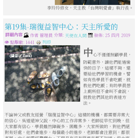
李玲玲修女，天主教「台灣明愛會」執行長。
第19集-瑞復益智中心：天主所愛的
詳細內容
分類:
作者
管理員
發佈: 25 四月 2019
天使在人間
列印
點擊數: 1441
中
心不僅僅照顧學員，
防範意外，讓他們能過愉
快的日子，這樣不夠，還
要給他們學習的機會。譬
如有些學員不會吃飯，就
教他們吃飯；有的學員想
上廁所但不會叫不會說，
就教他們其他的表達方
法。
不論神父或教友經營「瑞復益智中心」這樣的機構，都需要非常大
的信心，吳道遠神父說，中心的工作非常多，老師從早忙到晚，但
大家都有信心，學員雖然障礙多、困難多，大家所做的，對他們絕
對有好處，他們會進步，每個最小的進步，老師都會注意到，都很
高興。中心所需經費龐大，下個月有沒有錢進來都不知道，但大家