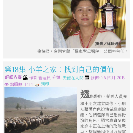
徐快君，台灣宜蘭「羅東聖母醫院」公關室主任。
第18集-小羊之家：找到自己的價值
詳細內容
分類:
作者
管理員
發佈: 25 四月 2019
天使在人間
列印
點擊數: 1414
透
過遊戲，輔導人員先
和小朋友建立關係，小朋
友藉著角色扮演做戲劇治
療，他們選擇自己想要扮
演的角色，通常真實呈現
家庭中正在上演的玫瑰戰
爭，整個過程中可以觀察