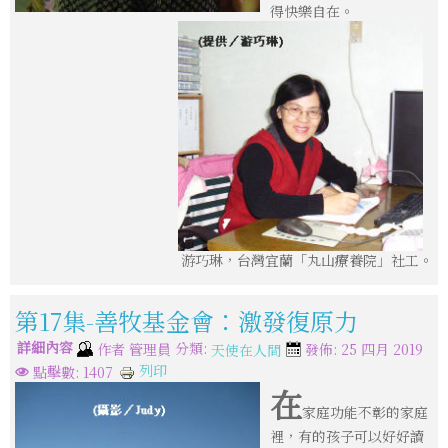
得快樂自在。
游巧琳，台灣宜蘭「丸山療養院」社工。
第17集-善牧基金會：激發復原力
詳細內容
分類:
作者
管理員
發佈: 25 四月 2019
天使在人間
列印
點擊數: 1407
在
家庭功能不彰的家庭
裡，有的孩子可以好好讀