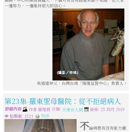
一邊努力，一邊維持很大的信心。
吳道遠神父，台灣台南「瑞復益智中心」負責人。
第23集-羅東聖母醫院：從不拒絕病人
詳細內容
分類:
作者
管理員
發佈: 25 四月 2019
天使在人間
列印
點擊數: 1523
不
論病患有沒有能力繳