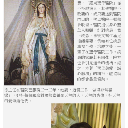
費，「羅東聖母醫院」從
不拒絕病人，其他醫院不
敢要的，或只要送到醫院
門口的，聖母醫院一概都
會收留。醫院提供身心靈
全人照顧，針對病患，當
下救急，事後又幫忙滿足
後續需要，例如有位病患
車禍半殘，治療之後，一
輩子在聖母醫院工作。病
患的家屬若有困難，院方
也會引見適合的機構。總
之，本著「聖母慈愛，誠
心服務」的精神，能協助
的都會盡量協助。
徐主任在醫院已服務三十三年，她說，這個工作「做得非常喜
樂」，她把每個服務對象都當做是天主的人，天主的肖像，把天主
的愛傳給他們。