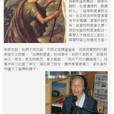
貧窮地區的難民、無家可
歸的、社會邊緣的、飢餓
的人」，這是明愛會的志
向，在全球各地明愛會都
有分支機構，當事件發生
時，由當地明愛會主導，
其他地區的明愛會配合，
需要人手就派志工前往，
需要物資立刻運送支援。
李修女說，他們不用言語、不用文宣傳播福音，而是用實際的行動
表達天主的愛，「台灣明愛會」的同事中，有的不是教友，但看到
神父、修女、教友的熱忱，會主動說：「我可不可以聽道理？」同
事中有三位做了神父，兩位做了修女，雖然是愛德事工，卻在無形
中播下了福傳的種子。