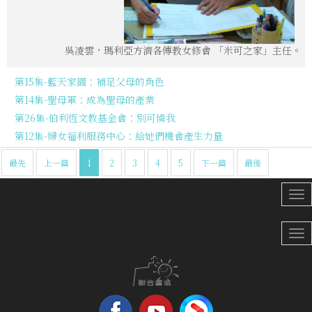
吳凌雲，瑪利亞方濟各傳教女修會 「米可之家」主任。
第15集-藍天家園：補足父母的角色
第14集-聖母軍：成為聖母的產業
第26集-伯利恆文教基金會：別可憐我
第12集-婦女福利服務中心：給她們機會產生力量
最先
上一篇
1
2
3
4
5
下一篇
最後