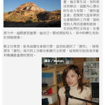
書，過正常生活，有的就
沒有辦法，這跟內心潛在
的生命力有關。「善牧基
金會」把復原力直接帶到
社會服務的工作裡，協助
受助人得到滋養和啟發，
支持他們往正向走。在復
原力中，幽默感很重要，幽自己一默或原諒別人，其中的轉化有助
於掙脫困境。
蘇主任常想，能為這個社會做什麼，直到她遇到了「善牧」，發現
原來「善牧」每天的工作都在彰顯天主的愛，這是吸引她投身非營
利機構最重要的原因。