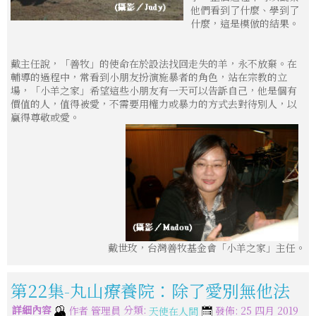
他們看到了什麼、學到了
什麼，這是模倣的結果。
戴主任說，「善牧」的使命在於設法找回走失的羊，永不放棄。在
輔導的過程中，常看到小朋友扮演施暴者的角色，站在宗教的立
場，「小羊之家」希望這些小朋友有一天可以告訴自己，他是個有
價值的人，值得被愛，不需要用權力或暴力的方式去對待別人，以
贏得尊敬或愛。
戴世玫，台灣善牧基金會「小羊之家」主任。
第22集-丸山療養院：除了愛別無他法
詳細內容
分類:
作者
管理員
發佈: 25 四月 2019
天使在人間