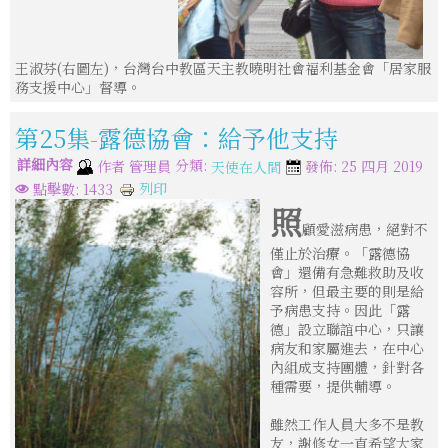
王淑芬(右圖左)，台灣台中教區天主教曉明社會福利基金會「居家服
務支援中心」督導。
第25集-露德協會：給予他支持
詳細內容
分類:
作者
管理員
發佈: 25 四月 2019
天使在人間
列印
點擊數: 1433
照
顧愛滋病患，絕對不
僅止於治療。「露德協
會」還備有急難救助及收
容所，但最主要的則是給
予病患支持。因此「露
德」設立聯誼中心，只讓
病友和家屬進去，在中心
內組成支持團體，針對各
種需要，提供輔導。
雖然工作人員大多不是教
友，謝修女一直希望大家