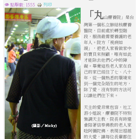
列印
點擊數: 1555
「丸
山療養院」是台
灣第一個私立肺結核療養
醫院，目前處於轉型階
段，服務最需要養護的老
年人。院方「視病如
親」，把老人家看做家中
的寶貝來照顧，唯有如此
才能除去他們心中的障
礙。畢竟這些老人家在自
己的家已經住了七、八十
年，從一個熟悉的環境來
到一個完全陌生的地方，
除了愛，沒有別的方法可
以讓他們住下來。
天主的愛非常包容，社工
游小姐說，療養院不特別
強調天主教，院長有時還
會陪著信奉佛教的老人家
唸阿彌陀佛，表現出超越
的大愛，讓每位長輩都住