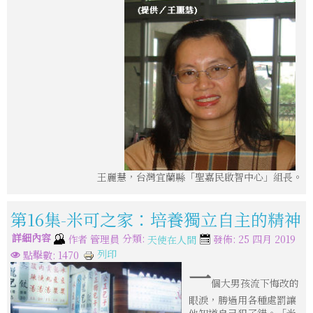
王麗慧，台灣宜蘭縣「聖嘉民啟智中心」組長。
第16集-米可之家：培養獨立自主的精神
詳細內容
分類:
作者
管理員
發佈: 25 四月 2019
天使在人間
列印
點擊數: 1470
一
個大男孩流下悔改的
眼淚，勝過用各種處罰讓
他知道自己犯了錯。「米