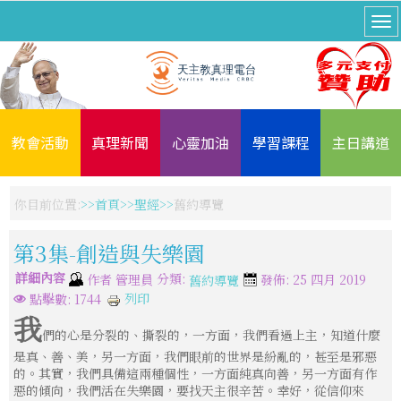
教會活動
真理新聞
心靈加油
學習課程
主日講道
你目前位置:
首頁
聖經
舊約導覽
第3集-創造與失樂園
詳細內容
分類:
作者
管理員
發佈: 25 四月 2019
舊約導覽
列印
點擊數: 1744
我
們的心是分裂的、撕裂的，一方面，我們看過上主，知道什麼
是真、善、美，另一方面，我們眼前的世界是紛亂的，甚至是邪惡
的。其實，我們具備這兩種個性，一方面純真向善，另一方面有作
惡的傾向，我們活在失樂園，要找天主很辛苦。幸好，從信仰來