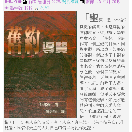
詳細內容
分類:
作者
管理員
發佈: 25 四月 2019
舊約導覽
列印
點擊數: 1819
「聖
經」是一本信仰
見證的經書，也是事後的
信仰反省。從見證文學的
角度來看，「聖經」的寫
作有一個主觀的目標，因
為主觀，所以真，如果過
於客觀，就缺少了主觀的
參與感。從信仰反省的角
度來看，我們在經歷某些
事之後，做個信仰反省，
往往發現，天主暗暗在領
導，也許之前吃了大虧、
倒了大楣，犯了錯誤，但
事後回顧，似乎天主要我
們有這個經驗，如此才能
體驗到天主的大愛與寬
恕，並加深對生命的了
悟。「聖經」是天書沒
錯，但一定有人為的成分，有了人為才有見證，天主不須為自己作
見證，是信仰天主的人用自己的信仰為祂作見證。