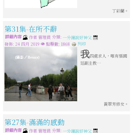
丁彩蘭。
第31集-在所不辭
詳細內容
分類:
作者
管理員
一分鐘說好神父
列印
發佈: 24 四月 2019
點擊數: 1868
我
四處求人，唯有張國
廷副主教…
黃翠芳修女。
第27集-滿滿的感動
詳細內容
分類:
作者
管理員
一分鐘說好神父