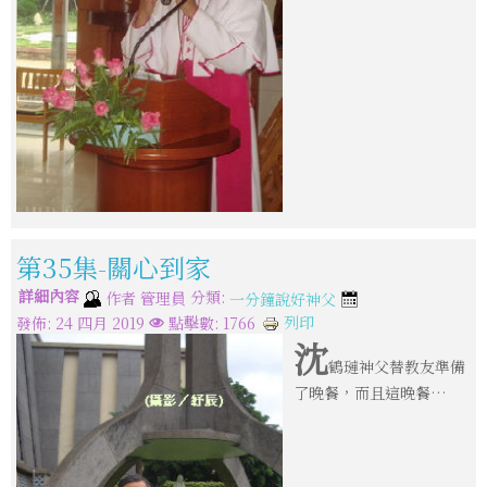
第35集-關心到家
詳細內容
分類:
作者
管理員
一分鐘說好神父
列印
發佈: 24 四月 2019
點擊數: 1766
沈
鶴璉神父替教友準備
了晚餐，而且這晚餐…