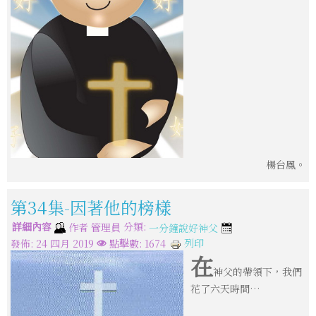
楊台鳳。
第34集-因著他的榜樣
詳細內容
分類:
作者
管理員
一分鐘說好神父
列印
發佈: 24 四月 2019
點擊數: 1674
在
神父的帶領下，我們
花了六天時間…