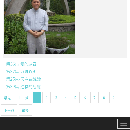
第36集-愛的感召
第37集-以身作則
第25集-天主在說話
第39集-這樣的恩寵
最先
上一篇
1
2
3
4
5
6
7
8
9
下一篇
最後