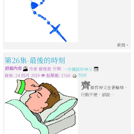
素茵。
第26集-最後的時刻
詳細內容
分類:
作者
管理員
一分鐘說好神父
列印
發佈: 24 四月 2019
點擊數: 1760
齊
敏哲神父坐著輪椅，
行動不便，卻說…