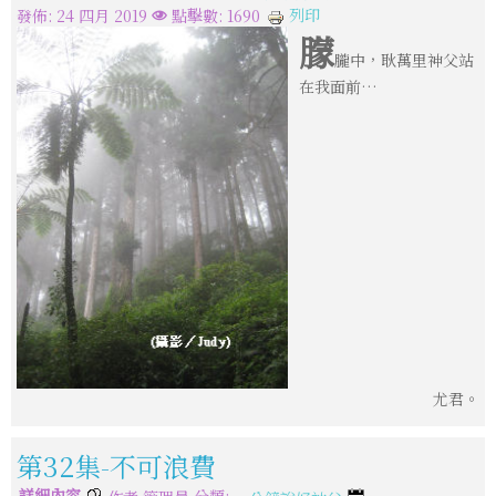
列印
發佈: 24 四月 2019
點擊數: 1690
朦
朧中，耿萬里神父站
在我面前…
尤君。
第32集-不可浪費
詳細內容
分類: