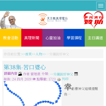
教會活動
真理新聞
心靈加油
學習課程
主日講道
你目前位置:
首頁
人物
一分鐘說好神父
第38集-苦口婆心
詳細內容
分類:
作者
管理員
一分鐘說好神父
列印
發佈: 24 四月 2019
點擊數: 1723
幸
虧曹神父這樣提醒
我…