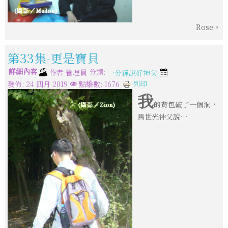
Rose。
第33集-更是寶貝
詳細內容
分類:
作者
管理員
一分鐘說好神父
列印
發佈: 24 四月 2019
點擊數: 1676
我
的背包破了一個洞，
馬世光神父說…