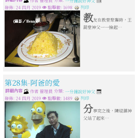
作者
管理員
一分鐘說好神父
列印
發佈: 24 四月 2019
點擊數: 1698
教
友在教堂聚餐時，王
藹堂神父一一撿起…
第28集-阿爸的愛
詳細內容
分類:
作者
管理員
一分鐘說好神父
列印
發佈: 24 四月 2019
點擊數: 1489
分
享完之後，陳琨鎮神
父站了起來…