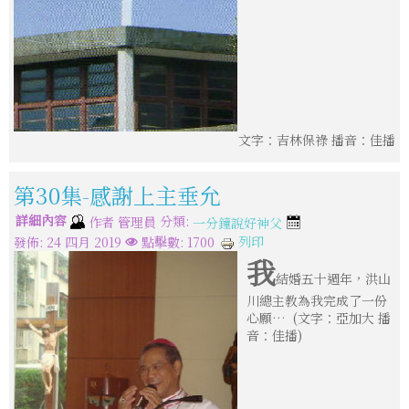
文字：吉林保祿 播音：佳播
第30集-感謝上主垂允
詳細內容
分類:
作者
管理員
一分鐘說好神父
列印
發佈: 24 四月 2019
點擊數: 1700
我
結婚五十週年，洪山
川總主教為我完成了一份
心願… (文字：亞加大 播
音：佳播)