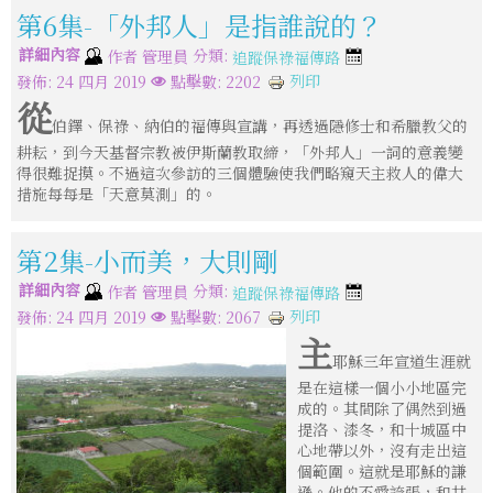
第6集-「外邦人」是指誰說的？
詳細內容
分類:
作者
管理員
追蹤保祿福傳路
列印
發佈: 24 四月 2019
點擊數: 2202
從
伯鐸、保祿、納伯的福傳與宣講，再透過隱修士和希臘教父的
耕耘，到今天基督宗教被伊斯蘭教取締，「外邦人」一詞的意義變
得很難捉摸。不過這次參訪的三個體驗使我們略窺天主救人的偉大
措施每每是「天意莫測」的。
第2集-小而美，大則剛
詳細內容
分類:
作者
管理員
追蹤保祿福傳路
列印
發佈: 24 四月 2019
點擊數: 2067
主
耶穌三年宣道生涯就
是在這樣一個小小地區完
成的。其間除了偶然到過
提洛、漆冬，和十城區中
心地帶以外，沒有走出這
個範圍。這就是耶穌的謙
遜。他的不愛誇張，和甘