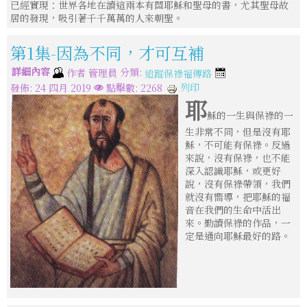
已經實現：世界各地在讀這兩本有關耶穌和聖母的書，尤其聖母故
居的發現，吸引著千千萬萬的人來朝聖。
第1集-因為不同，才可互補
詳細內容
分類:
作者
管理員
追蹤保祿福傳路
列印
發佈: 24 四月 2019
點擊數: 2268
耶
穌的一生與保祿的一
生非常不同，但是沒有耶
穌，不可能有保祿。反過
來說，沒有保祿，也不能
深入認識耶穌，或更好
說，沒有保祿帶領，我們
就沒有嚮導，把耶穌的福
音在我們的生命中活出
來。勤讀保祿的作品，一
定是通向耶穌最好的路。