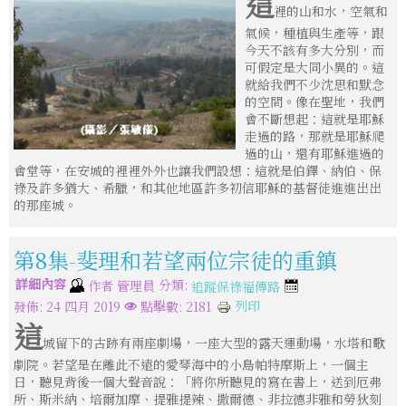
這
裡的山和水，空氣和
氣候，種植與生產等，跟
今天不該有多大分別，而
可假定是大同小異的。這
就給我們不少沈思和默念
的空間。像在聖地，我們
會不斷想起：這就是耶穌
走過的路，那就是耶穌爬
過的山，還有耶穌進過的
會堂等，在安城的裡裡外外也讓我們設想：這就是伯鐸、納伯、保
祿及許多猶大、希臘，和其他地區許多初信耶穌的基督徒進進出出
的那座城。
第8集-斐理和若望兩位宗徒的重鎮
詳細內容
分類:
作者
管理員
追蹤保祿福傳路
列印
發佈: 24 四月 2019
點擊數: 2181
這
城留下的古跡有兩座劇場，一座大型的露天運動場，水塔和歌
劇院。若望是在離此不遠的愛琴海中的小島帕特摩斯上，一個主
日，聽見背後一個大聲音說：「將你所聽見的寫在書上，送到厄弗
所、斯米納、培爾加摩、提雅提辣、撒爾德、非拉德非雅和勞狄刻