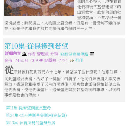
仰的全心投入，現在看看
他們和後代基督徒留下的
山洞教堂，欣賞內部的壁
畫和裝潢，不禁浮現一個
深切感受：時間過去，人物隨之風流轉，但是有一個恆常不變的存
在，就是他們和我們都共同相信和依賴的三一天主。
第10集-從保祿到若望
詳細內容
分類:
作者
管理員
追蹤保祿福傳路
列印
發佈: 24 四月 2019
點擊數: 2724
從
耶穌被釘死到西元六十七年，若望做了些什麼呢？他跟伯鐸一
同到聖殿去祈禱，治好了一個胎生的瘸子，他同伯鐸被捕入獄又被
釋放。撒瑪黎雅接受了天主的聖道後，耶京教會派伯鐸和若望去為
他們祈禱，使他們領聖神。這是聖經關於若望最後的報導，以後的
事都是教會的傳統。
第11集-從若望到童貞聖母
第24集-泛舟博斯普魯斯河(完結篇)
第13集-神視所見的聖母故居