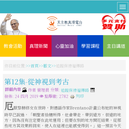
教會活動
真理新聞
心靈加油
學習課程
主日講道
你目前位置:
首頁
藝文
追蹤保祿福傳路
第12集-從神視到考古
詳細內容
分類:
作者
管理員
追蹤保祿福傳路
列印
發佈: 24 四月 2019
點擊數: 2782
厄
默黎赫修女在世時，對德語作家Brentano計畫公布她的神視
時早已說過，「朝聖者拾穗所得，他會帶走，帶到遠方，很遠的地
方，因為沒有注定要在此地運用；但要在別的地方開花結果，從那
些地方其效果將回來，使人在這裡也能感受得到。」這一預言今天