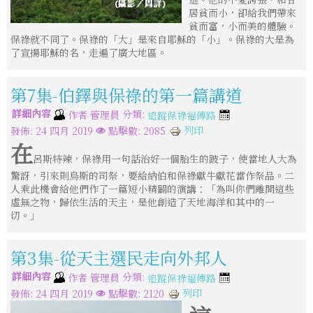
居貧而小，卻給我們帶來
貧而富，小而美的體驗。
保祿就不同了。保祿的「大」是來自耶穌的「小」。保祿的大是為
了宣揚耶穌的名，走遍了廣大地區。
第7集-伯鐸與保祿的第一篇講道
詳細內容
分類:
作者
管理員
追蹤保祿福傳路
列印
發佈: 24 四月 2019
點擊數: 2085
在
呂斯特辣，保祿用一句話治好一個胎生的跛子，使當地人大為
驚訝，引來則烏斯的司祭，要給納伯和保祿獻牛獻花當作祭品。二
人乘此機會給他們作了一篇短小精闢的演講：「為叫你們離開這些
虛無之物，歸依生活的天主，是他創造了天地海洋和其中的一
切。」
第3集-從天主選民走向外邦人
詳細內容
分類:
作者
管理員
追蹤保祿福傳路
列印
發佈: 24 四月 2019
點擊數: 2120