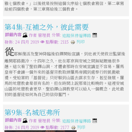
雅七個教會。」以後就是按照這個次序給七個教會寫信，第二章寫
給前四個教會，第三章寫給後三個教會。
第4集-互補之外，彼此需要
詳細內容
分類:
作者
管理員
追蹤保祿福傳路
列印
發佈: 24 四月 2019
點擊數: 2115
從
耶穌復活及聖神降臨後伯鐸開始宣講，到他被天使救出監獄後
離開耶路撒冷，十四年之久，他在耶京與安城之間無疑跑過很多
趟。這次看了聖伯鐸山洞，才體會那時在安城宣講並不容易。羅馬
皇帝不會讓一個外來的基督宗教取締羅馬帝國到處奉行的凱撒敬
禮。受迫害的「基督徒」只好躲到山區去謀求生存，甚至發展。羅
馬的地窟教會是很有名的，但在時間上說那是比較晚的。這裡安城
山區的地窟教會更早，聖伯鐸山洞教堂可以給人一個概念，此地最
初的基督徒如何為自己的信仰奮鬥。
第9集-名城厄弗所
詳細內容
分類:
作者
管理員
追蹤保祿福傳路
列印
發佈: 24 四月 2019
點擊數: 2177