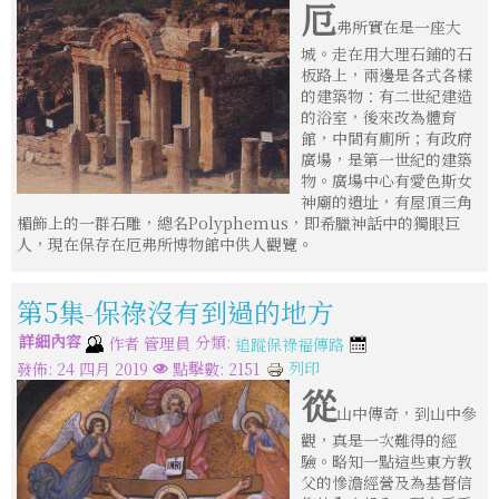
厄
弗所實在是一座大
城。走在用大理石鋪的石
板路上，兩邊是各式各樣
的建築物：有二世紀建造
的浴室，後來改為體育
館，中間有廁所；有政府
廣場，是第一世紀的建築
物。廣場中心有愛色斯女
神廟的遺址，有屋頂三角
楣飾上的一群石雕，總名Polyphemus，即希臘神話中的獨眼巨
人，現在保存在厄弗所博物館中供人觀覽。
第5集-保祿沒有到過的地方
詳細內容
分類:
作者
管理員
追蹤保祿福傳路
列印
發佈: 24 四月 2019
點擊數: 2151
從
山中傳奇，到山中參
觀，真是一次難得的經
驗。略知一點這些東方教
父的慘澹經營及為基督信