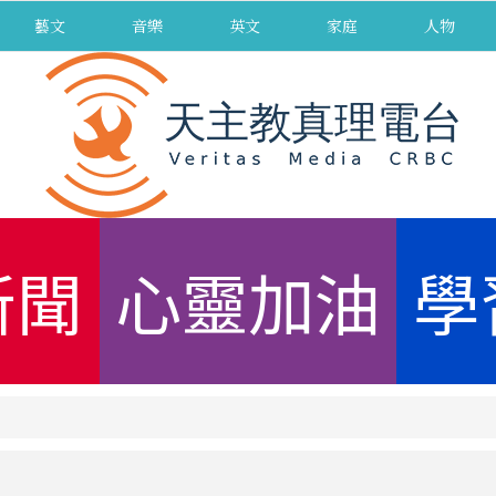
藝文
音樂
英文
家庭
人物
新聞
心靈加油
學