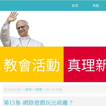
首頁
焦點
教會活動
真理
你目前位置:
首頁
關懷
青少年特區
第13集-網路遊戲玩出疏離？