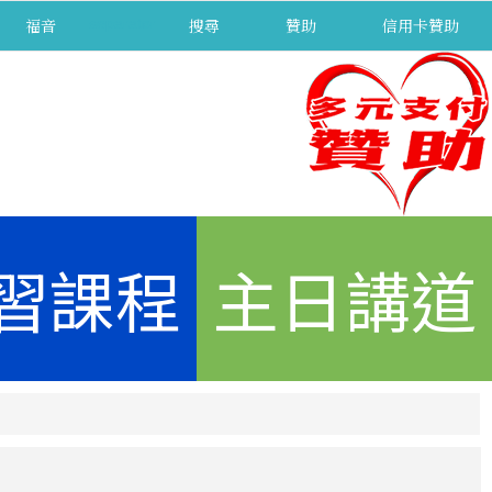
福音
separator
搜尋
贊助
信用卡贊助
習課程
主日講道