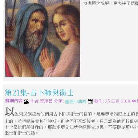
濟處境之諒解，更表達了選
第21集-占卜師與術士
詳細內容
分類:
作者
管理員
發佈: 25 四月 2019
聖經小典故
以
色列民族認為他們用占卜師與術士的目的，是要尋求雅威上主的
上的，並拒絕接受其他神祗，但他們不否認後者，只是認為他們較低
士也是他們所排斥的。耶肋米亞先知就曾經警告以民，不要聽從那些
巫士和術士的話。