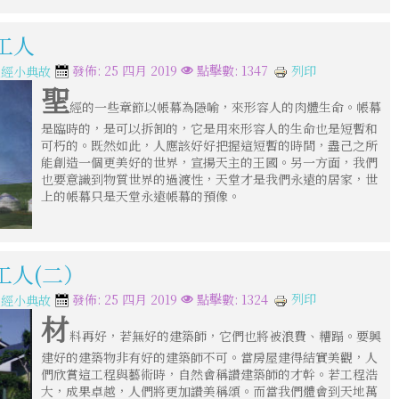
工人
列印
發佈: 25 四月 2019
點擊數: 1347
聖經小典故
聖
經的一些章節以帳幕為隱喻，來形容人的肉體生命。帳幕
是臨時的，是可以拆卸的，它是用來形容人的生命也是短暫和
可朽的。既然如此，人應該好好把握這短暫的時間，盡己之所
能創造一個更美好的世界，宣揚天主的王國。另一方面，我們
也要意識到物質世界的過渡性，天堂才是我們永遠的居家，世
上的帳幕只是天堂永遠帳幕的預像。
工人(二）
列印
發佈: 25 四月 2019
點擊數: 1324
聖經小典故
材
料再好，若無好的建築師，它們也將被浪費、糟蹋。要興
建好的建築物非有好的建築師不可。當房屋建得結實美觀，人
們欣賞這工程與藝術時，自然會稱讚建築師的才幹。若工程浩
大，成果卓越，人們將更加讚美稱頌。而當我們體會到天地萬