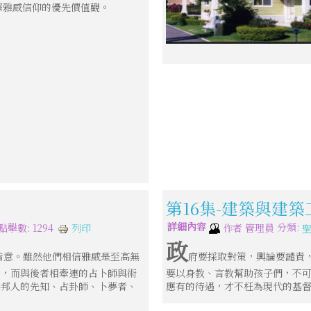
擇雅威信仰的優先價值觀。
第16集-建築與建築
詳細內容
分類:
列印
點擊數: 1294
作者
管理員
政
旨意。雖然他們相信雅威是至高無
府要採取對策，輿論要譴責
劣，而與後者相牽連的占卜師與術
要以身教、言教幫助孩子們，不
外邦人的先知、占卦師、卜夢者、
應有的待遇，才不枉為現代的基