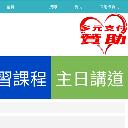
福音
separator
搜尋
贊助
信用卡贊助
習課程
主日講道