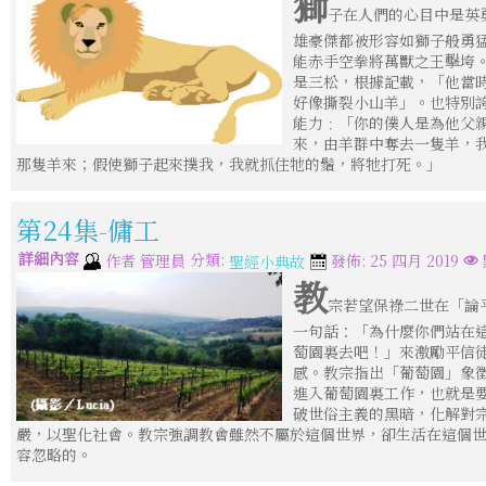
獅
子在人們的心目中是英
雄豪傑都被形容如獅子般勇
能赤手空拳將萬獸之王擊垮
是三松，根據記載，「他當
好像撕裂小山羊」。也特別
能力﹕「你的僕人是為他父
來，由羊群中奪去一隻羊，
那隻羊來；假使獅子起來撲我，我就抓住牠的鬚，將牠打死。」
第24集-傭工
詳細內容
分類:
作者
管理員
發佈: 25 四月 2019
聖經小典故
教
宗若望保祿二世在「論
一句話：「為什麼你們站在
萄園裏去吧！」來激勵平信
感。教宗指出「葡萄園」象
進入葡萄園裏工作，也就是
破世俗主義的黑暗，化解對
嚴，以聖化社會。教宗強調教會雖然不屬於這個世界，卻生活在這個
容忽略的。