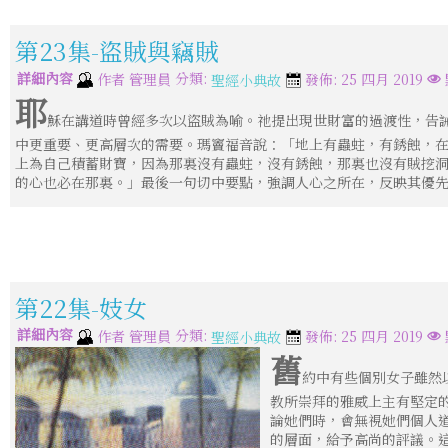
第23集-盜賊與竊賊
詳細內容
分類:
作者
管理員
發佈: 25 四月 2019
聖經小典故
耶
穌在講道時曾經多次以盜賊為喻。祂提出現世財富的過渡性，告
中更重要、更高層次的需要。瑪竇福音說：「地上有蟲蛀，有銹蝕，
上為自己積蓄財寶，因為那裏沒有蟲蛀，沒有銹蝕，那裏也沒有賊挖
的心也必在那裏。」最後一句切中要點，強調人心之所在，反映其優
第22集-妓女
詳細內容
分類:
作者
管理員
發佈: 25 四月 2019
聖經小典故
舊
約中有些個別女子雖然
教所崇拜的雅威上主有堅定
論她們時，會無視她們個人
的層面，給予高尚的評議。