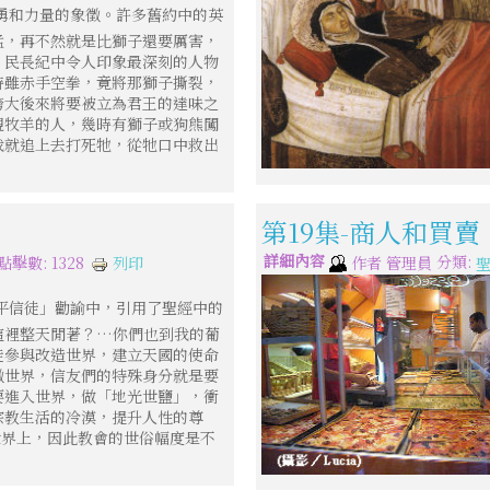
勇和力量的象徵。許多舊約中的英
猛，再不然就是比獅子還要厲害，
。民長紀中令人印象最深刻的人物
時雖赤手空拳，竟將那獅子撕裂，
誇大後來將要被立為君王的達味之
親牧羊的人，幾時有獅子或狗熊闖
我就追上去打死牠，從牠口中救出
第19集-商人和買賣
詳細內容
分類:
列印
點擊數: 1328
作者
管理員
平信徒」勸諭中，引用了聖經中的
這裡整天閒著？…你們也到我的葡
徒參與改造世界，建立天國的使命
徵世界，信友們的特殊身分就是要
要進入世界，做「地光世鹽」，衝
宗教生活的冷漠，提升人性的尊
世界上，因此教會的世俗幅度是不