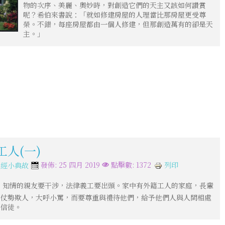
物的次序、美麗、奧妙時，對創造它們的天主又該如何讚賞
呢？希伯來書說：「就如修建房屋的人理當比那房屋更受尊
榮。不錯，每座房屋都由一個人修建，但那創造萬有的卻是天
主。」
工人(一)
列印
發佈: 25 四月 2019
點擊數: 1372
聖經小典故
，知情的親友要干涉，法律義工要出頭。家中有外籍工人的家庭，長輩
可仗勢欺人，大呼小罵，而要尊重與禮待他們，給予他們人與人間相處
督信徒。