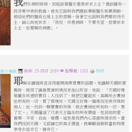
我
們生病的時候，到底該看醫生還是祈求上主？德訓篇有一
段非常中肯的教誨。首先它說明我們應該尊敬醫生和藥劑師，
相信他們的醫術也是上主的恩賜。接著它也說明我們要依恃天
主，誠心向祂祈求﹕「我兒，你患病時，不要失望，但要祈求
上主，他要賜你病癒」。
列印
發佈: 25 四月 2019
點擊數: 1351
聖經小典故
耶
穌在講道時並沒用避開商業買賣的話題。祂講解天國的意
義時，就用了識貨買貨的情況來加以形容，祂說：「天國好像
是藏在地裡的寶貝；人找到了，就把它藏起來，高興地去賣掉
他所有的一切，買了那塊地。天國又好像一個尋找完美珍珠的
商人；他一找到一顆寶貴的珍珠，就去賣掉他所有的一切，買
了它。」天國蘊涵了代表天主臨在的所有價值，包括祂的愛、
喜樂、平安、自由、憐憫。這些是我們內心深處所渴求的。當
我們找到天國，又認識它的真正價值，就寧願捨棄財富和物質
享受去追求它，擁有它。