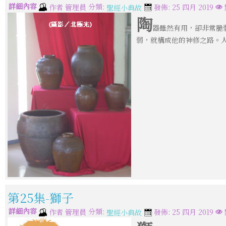
詳細內容
分類:
作者
管理員
發佈: 25 四月 2019
聖經小典故
陶
器雖然有用，卻非常脆
弱，就構成他的神修之路。
第25集-獅子
詳細內容
分類:
作者
管理員
發佈: 25 四月 2019
聖經小典故