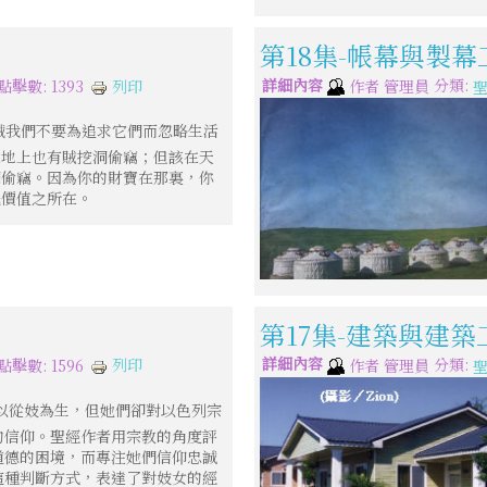
第18集-帳幕與製幕
詳細內容
分類:
列印
點擊數: 1393
作者
管理員
誡我們不要為追求它們而忽略生活
在地上也有賊挖洞偷竊；但該在天
洞偷竊。因為你的財寶在那裏，你
先價值之所在。
第17集-建築與建築
詳細內容
分類:
列印
點擊數: 1596
作者
管理員
以從妓為生，但她們卻對以色列宗
的信仰。聖經作者用宗教的角度評
道德的困境，而專注她們信仰忠誠
這種判斷方式，表達了對妓女的經