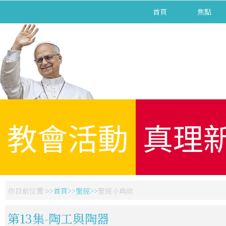
首頁
焦點
教會活動
真理
你目前位置:
首頁
聖經
聖經小典故
第13集-陶工與陶器