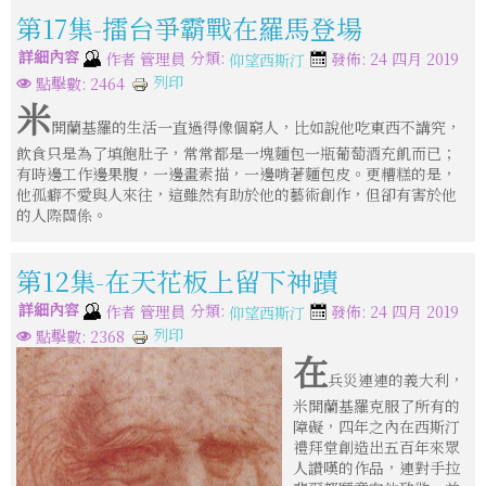
第17集-擂台爭霸戰在羅馬登場
詳細內容
分類:
作者
管理員
發佈: 24 四月 2019
仰望西斯汀
列印
點擊數: 2464
米
開蘭基羅的生活一直過得像個窮人，比如說他吃東西不講究，
飲食只是為了填飽肚子，常常都是一塊麵包一瓶葡萄酒充飢而已；
有時邊工作邊果腹，一邊畫素描，一邊啃著麵包皮。更糟糕的是，
他孤癖不愛與人來往，這雖然有助於他的藝術創作，但卻有害於他
的人際關係。
第12集-在天花板上留下神蹟
詳細內容
分類:
作者
管理員
發佈: 24 四月 2019
仰望西斯汀
列印
點擊數: 2368
在
兵災連連的義大利，
米開蘭基羅克服了所有的
障礙，四年之內在西斯汀
禮拜堂創造出五百年來眾
人讚嘆的作品，連對手拉