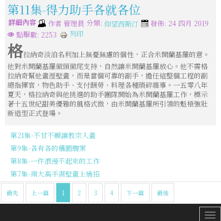
第11集-得力助手各就各位
詳細內容
分類:
作者
管理員
發佈: 24 四月 2019
仰望西斯汀
列印
點擊數: 2253
格
拉納奇淡泊名利加上無憂無慮的個性，正合米開蘭基羅的意。
他對米開蘭基羅徹頭徹尾支持，自然讓米開蘭基羅放心。他不需格
拉納奇幫他畫溼壁畫，而是當個可靠的副手，擔任這整個工程的副
總指揮官，物色助手、支付酬勞、料理各種瑣碎雜事。一五零八年
夏天，格拉納奇與他挑選的助手團隊開始為米開蘭基羅工作，標示
著十五世紀甜美優雅的風格式微，由米開蘭基羅所引領的魁梧強壯
新造型正式登場。
第21集-不甘不願讓教宗入畫
第9集-各有各的構圖腹案
第8集-一件浪漫不起來的工作
第7集-兩大高手濕壁畫上過招
最先
上一篇
1
2
3
4
下一篇
最後