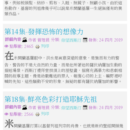
事，例如梳頭髮、紡紗、剪布、入睡、照鏡子、照顧小孩，由於這
些動作，基督的列祖像幾乎可以說是米開蘭基羅一生絕無僅有的異
類作品。
第14集-發揮恐怖的想像力
詳細內容
分類:
作者
管理員
發佈: 24 四月 2019
仰望西斯汀
列印
點擊數: 2465
在
米開蘭基羅眼中，洪水是寓意深遠的意象，是強而有力的警
告，警告的不是大自然的力量，而是他所著迷的薩伏納羅加生動的
描述場景。西斯汀禮拜堂拱頂上的溼壁畫，描寫充滿暴力和悲劇相
關的故事主題，像是劫數難逃的罪人、報復心切的上主、曠野裡呼
喊的先知，這些騷動不安的形象，無疑的都有薩伏納羅加的影響。
第18集-鮮亮色彩打造耶穌先祖
詳細內容
分類:
作者
管理員
發佈: 24 四月 2019
仰望西斯汀
列印
點擊數: 2566
米
開蘭基羅打算以基督列祖列宗的肖像，也就是新約聖經開頭幾