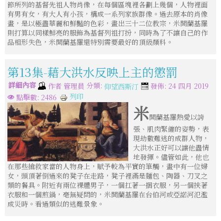
節所列的基督先祖人物肖像，在每個區塊裡各劃上幾個，人物裡面
有男有女，有大人有小孩，構成一系列家族群像。過去原本的肖像
畫，是以極盡華麗和鮮豔的色彩，畫出三十二位教宗，米開蘭基羅
則打算以同樣鮮亮的服飾為基督列祖打扮，同時為了不讓自己的作
品相形失色，米開蘭基羅還特別需要最好的頂級顏料。
第13集-藉大洪水反映上主的懲罰
詳細內容
分類:
作者
管理員
發佈: 24 四月 2019
仰望西斯汀
列印
點擊數: 2486
米
開蘭基羅熱愛以誇
張、肌肉緊繃的姿勢，表
現劫數難逃的成群人物，
大洪水正好可以讓他盡情
地發揮。儘管如此，他也
在那些搶救家當的人物身上，賦予較為平實的筆觸，畫中有一位婦
女，頭頂著倒過來的凳子在走路，凳子裡滿是麵包、陶器、刀叉之
類的餐具。附近有兩位裸體男子，一個扛著一捆衣服，另一個挾著
衣服和一個煎鍋，毫無疑問的，米開蘭基羅在台伯河或亞諾河氾濫
成災時。看過類似的逃難景象。