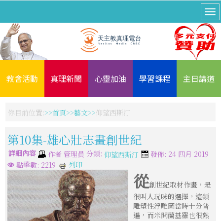
教會活動
真理新聞
心靈加油
學習課程
主日講道
你目前位置:
首頁
藝文
仰望西斯汀
第10集-雄心壯志畫創世紀
詳細內容
分類:
作者
管理員
發佈: 24 四月 2019
仰望西斯汀
列印
點擊數: 2219
從
創世紀取材作畫，是
很叫人玩味的選擇，這類
雕塑性浮雕圖當時十分普
遍，而米開蘭基羅也很熟