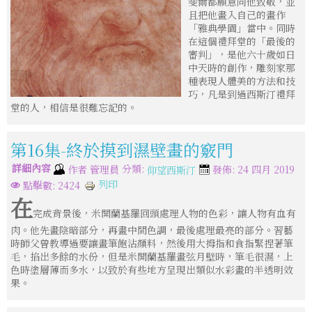
斐爾都願意向他致敬，並
且把他畫入自己的畫作
「雅典學園」當中。同時
在這個禮拜堂的「最後的
審判」，是他六十歲如日
中天時的創作，雕刻家那
種表現人體美的方法和技
巧，凡是到過西斯汀禮拜
堂的人，相信是很難忘記的。
第16集-終於摸到濕壁畫的竅門
詳細內容
分類:
作者
管理員
發佈: 24 四月 2019
仰望西斯汀
列印
點擊數: 2424
在
完成背景後，米開蘭基羅回頭處理人物的色彩，讓人物有血有
肉。他先畫陰暗部分，再畫中間色調，最後處理最亮的部分。習藝
時師父曾教導過要讓畫筆飽沾顏料，然後用大拇指和食指緊捏著筆
毛，掐出多餘的水份，但是米開蘭基羅畫弦月壁時，筆毛很濕，上
色時塗層薄而多水，以致於有些地方呈現出類似水彩畫的半透明效
果。