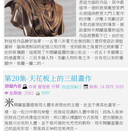
悉這方面的作品，其中最
值得一提的就是雕塑家們
在波隆納教堂大門上製作
的浮雕，浮雕上刻劃出許
多取自創世紀的場景。據
說當時米開蘭基羅對這些
作品就贊歎不已。由於他
對這些作品瞭若指掌，一五零八年夏天他替西斯汀禮拜堂設計濕壁
畫時，腦海裡鮮活的記憶立刻浮現，受到啟發之後當然也就影響了
他的新構圖，這展現了米開蘭基羅的雄心壯志，一百五十多個獨立
的繪畫單元、三百多個人物，刻劃人物形象之多，在有史以來的構
圖中，是屬一屬二的。
第20集-天花板上的三組畫作
詳細內容
分類:
作者
管理員
發佈: 24 四月 2019
仰望西斯汀
列印
點擊數: 2502
米
開蘭基羅總是用人體來表現他的主題，他並不像其他畫家一
樣，從一粒沙中尋找神聖，而是從完滿的人體中尋找，因為人是神
依照自己的肖像造出來的，所以要以裸露的方式表現，把衣服脫去
後展示出來的人體，並不是可憐的光禿禿的動物，用米開蘭基羅自
己的話來形容，那是真正神的完美拷貝。