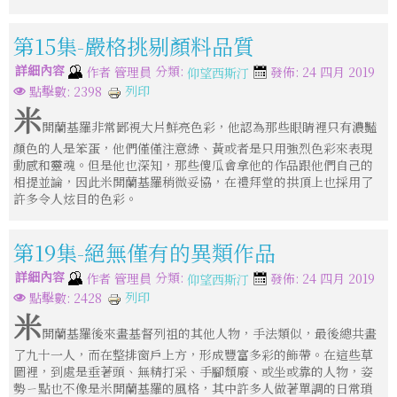
第15集-嚴格挑剔顏料品質
詳細內容
分類:
作者
管理員
發佈: 24 四月 2019
仰望西斯汀
列印
點擊數: 2398
米
開蘭基羅非常鄙視大片鮮亮色彩，他認為那些眼睛裡只有濃豔
顏色的人是笨蛋，他們僅僅注意綠、黃或者是只用強烈色彩來表現
動感和靈魂。但是他也深知，那些傻瓜會拿他的作品跟他們自己的
相提並論，因此米開蘭基羅稍微妥協，在禮拜堂的拱頂上也採用了
許多令人炫目的色彩。
第19集-絕無僅有的異類作品
詳細內容
分類:
作者
管理員
發佈: 24 四月 2019
仰望西斯汀
列印
點擊數: 2428
米
開蘭基羅後來畫基督列祖的其他人物，手法類似，最後總共畫
了九十一人，而在整排窗戶上方，形成豐富多彩的飾帶。在這些草
圖裡，到處是垂著頭、無精打采、手腳頹廢、或坐或靠的人物，姿
勢ㄧ點也不像是米開蘭基羅的風格，其中許多人做著單調的日常瑣