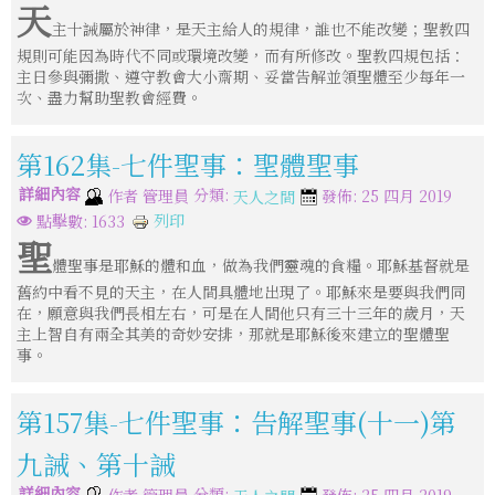
天
主十誡屬於神律，是天主給人的規律，誰也不能改變；聖教四
規則可能因為時代不同或環境改變，而有所修改。聖教四規包括：
主日參與彌撒、遵守教會大小齋期、妥當告解並領聖體至少每年一
次、盡力幫助聖教會經費。
第162集-七件聖事：聖體聖事
詳細內容
分類:
作者
管理員
發佈: 25 四月 2019
天人之間
列印
點擊數: 1633
聖
體聖事是耶穌的體和血，做為我們靈魂的食糧。耶穌基督就是
舊約中看不見的天主，在人間具體地出現了。耶穌來是要與我們同
在，願意與我們長相左右，可是在人間他只有三十三年的歲月，天
主上智自有兩全其美的奇妙安排，那就是耶穌後來建立的聖體聖
事。
第157集-七件聖事：告解聖事(十一)第
九誡、第十誡
詳細內容
分類:
作者
管理員
發佈: 25 四月 2019