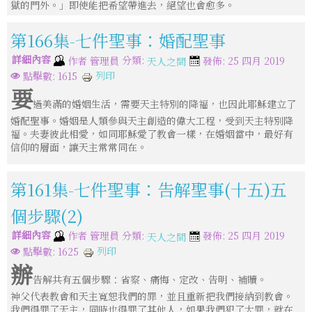
獄的門外。」即使能把希望帶進去，絕望也會愈多。
第166集-七件聖事：婚配聖事
詳細內容
分類:
作者
管理員
發佈: 25 四月 2019
天人之間
列印
點擊數: 1615
要
過美滿的婚姻生活，需要天主特別的降福，也因此耶穌建立了
婚配聖事。婚姻是人類參與天主創造的偉大工程，受到天主特別降
福。夫妻彼此相愛，如同耶穌愛了教會一樣，在婚姻當中，最好有
信仰的層面，讓天主常常同在。
第161集-七件聖事：告解聖事(十五)五
個步驟(2)
詳細內容
分類:
作者
管理員
發佈: 25 四月 2019
天人之間
列印
點擊數: 1625
辦
告解共有五個步驟：省察、痛悔、定改、告明、補贖。
神父代表教會和天主寬恕我們的罪，並且重新把我們接納到教會。
我們得罪了天主，同時也得罪了其他人，如果我們犯了大罪，就在