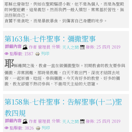
耶穌也曾發怒，例如在聖殿驅趕小販，他不是為個人，而是為聖殿
的神聖莊嚴，這是義怒。然而我們一般人憤怒，常常基於習性，無
法控制自己。
貪饕不是貪吃，而是暴飲暴食，到傷害自己身體的地步。
第163集-七件聖事：彌撒聖事
詳細內容
分類:
作者
管理員
發佈: 25 四月 2019
天人之間
列印
點擊數: 1587
耶
穌離開之後，教會一直在做彌撒聖祭。初期教會的教友要參與
彌撒，非常困難，那時是教難，白天不敢出門，深夜才結隊去地
窖，一起祈禱、唸經、參與彌撒。今天有好多的教堂、好多的彌
撒，教友卻還不熱切參與，不善用天主給的大恩寵。
第158集-七件聖事：告解聖事(十二)聖
教四規
詳細內容
分類:
作者
管理員
發佈: 25 四月 2019
天人之間
列印
點擊數: 3826