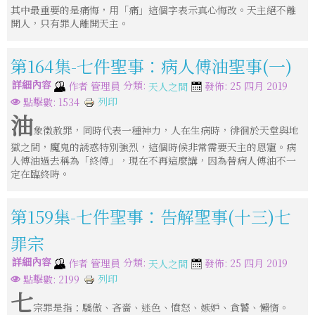
其中最重要的是痛悔，用「痛」這個字表示真心悔改。天主絕不離
開人，只有罪人離開天主。
第164集-七件聖事：病人傅油聖事(一)
詳細內容
分類:
作者
管理員
發佈: 25 四月 2019
天人之間
列印
點擊數: 1534
油
象徵赦罪，同時代表一種神力，人在生病時，徘徊於天堂與地
獄之間，魔鬼的誘惑特別強烈，這個時候非常需要天主的恩寵。病
人傅油過去稱為「終傅」，現在不再這麼講，因為替病人傅油不一
定在臨終時。
第159集-七件聖事：告解聖事(十三)七
罪宗
詳細內容
分類:
作者
管理員
發佈: 25 四月 2019
天人之間
列印
點擊數: 2199
七
宗罪是指：驕傲、吝嗇、迷色、憤怒、嫉妒、貪饕、懶惰。