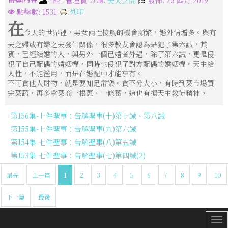
天人之間
列印
點擊數: 1531
在
今天的世界裡，男女兩性接觸的機會頻繁，婚外情增多。與有
夫之婦或有婦之夫發生關係，很多教友會認為是犯了第六誡，其
實，已經結婚的人，與另外一個已婚者外遇，除了第六誡，更是侵
犯了自己配偶的婚姻權，同時也侵犯了對方配偶的婚姻權。天主給
人性，不能濫用，而是在婚配中才能享有。
不可貪他人財物，就是要知足常樂。貪不分大小，有時到菜市場買
完菜蔬，再多拿菜商一根蔥、一條薑，這也有損天主教徒精神。
第156集-七件聖事：告解聖事(十)第七誡、第八誡
第155集-七件聖事：告解聖事(九)第六誡
第154集-七件聖事：告解聖事(八)第五誡
第153集-七件聖事：告解聖事(七)第四誡(2)
最先
上一篇
1
2
3
4
5
6
7
8
9
10
下一篇
最後