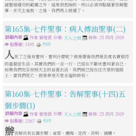
諸聖相通功的範圍之外，這是很危險的，所以必須快點藉著告解聖
事，求天主寬赦，之後，我們馬上就通了。
第165集-七件聖事：病人傅油聖事(二)
詳細內容
分類:
作者
管理員
發佈: 25 四月 2019
天人之間
列印
點擊數: 1395
人
死了之後有審判，審判什麼呢？就是要看我們是否度名實相符
的基督徒生活。其實我們的一言一行，已經在不斷地審判著自己，
如果我們完全按照天主的旨意去活，我們就已經在往天堂的道路
上，當我們死亡，就是享受天堂永福的時刻。
第160集-七件聖事：告解聖事(十四)五
個步驟(1)
詳細內容
分類:
作者
管理員
發佈: 25 四月 2019
天人之間
列印
點擊數: 2367
辦
告解共有五個步驟：省察、痛悔、定改、告明、補贖。