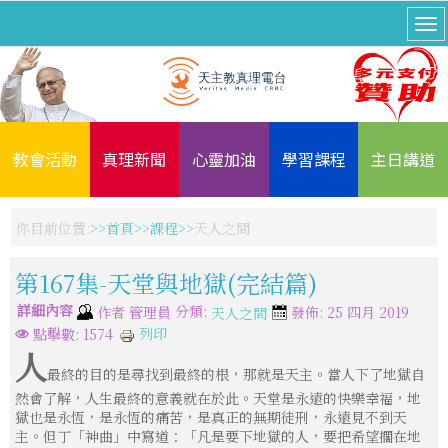
教會活動
真理新聞
心靈加油
學習課程
主日講道
你目前位置:
首頁
課程
天人之間
第167集-天堂與地獄(完結篇)
詳細內容
分類:
作者
管理員
發佈: 25 四月 2019
天人之間
列印
點擊數: 1574
人
最終的目的是尋找到最終的根，那就是天主。當人下了地獄自
然會了解，人生最終的意義就在於此。天堂是永遠的快樂幸福，地
獄也是永恆，是永恆的痛苦，是真正的無期徒刑，永遠見不到天
主。但丁「神曲」中寫道：「凡是要下地獄的人，要把希望擱在地