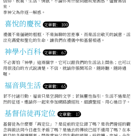
信仰、教義、生活、情感，不論你有什麼問題或是困惑，儘管寫信
來，
李神父為你逐一解惑。
喜悅的慶祝
文章數: 100
禮儀不是僵硬的框框，不是無聊的苦差事，而是活出敬天的誠意，活
出充滿愛和聖化的生命，讓我們在禮儀中和基督相遇。
神學小百科
文章數: 67
不必害怕「神學」這兩個字，它可以跟我們的生活沾上關係；也可以
用很淺白的方式說清楚。不信，就請你張開耳朵，隨時聽，隨時通
喔。
福音與生活
文章數: 65
若不付諸行動，福音只是空洞的文字；若無靈性指引，生活不過是茫
然的征逐。邀請你一起來參加網路讀經班，細讀聖經、用心過日子。
基督信徒再定位
文章數: 17
基督徒為什麼要「再定位」？是從前的定位錯了嗎？是我們曾經的觀
念與做法同今日產生矛盾了嗎？是過去的傳統已經不適用了嗎？在本
節目的各個講題裏，關俊棠神父用生動的道理，給救贖、忠誠、今生