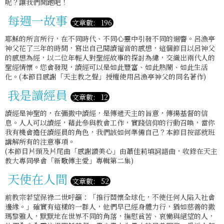
呢？讓我們開跑吧！
每週一故事
文章數: 196
耶穌的所言所行，在不同時代、不同心靈中引發不同的迴響。呂漁亭
神父花了三年的時間，寫出自己閱讀福音的感想，這個節目以呂神父
的感想為經，以二位年輕人對聖經故事的探討為緯，交織出兩代人的
聖經情懷。您會發現，讀經可以是如此豐富、如此熱鬧、如此生活
化。(本節目感謝「天主教之聲」授權使用呂漁亭神父的同名著作)
我是讀經員
文章數: 12
讀經是神聖的，在彌撒中讀經，是傳遞天主的旨意，傳揚基督的信
息。人人可以讀經，藉此參與教會工作，實踐信仰的行動召喚，當你
我有機會擔任讀經員的角色，我們該如何準備自己？本節目按部就班
講解所有的注意事項。
(本節目片頭及片尾曲「感謝讚美心」由蕭佳莉填詞譜曲，收錄在天主
教大專同學會「新歌傳主愛」專輯第二集)
天使在人間
文章數: 52
前教宗若望保祿二世呼籲：「推行關懷全球化，不使任何人陷入社會
邊緣。」確實有這樣的一群人，他們早已經身體力行，猶如慈善的撒
瑪黎雅人，默默地在世界不同的角落，撫慰貧苦、哀慟與絕望的人，