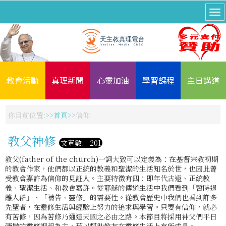
教會活動
真理新聞
心靈加油
學習課程
主日講道
你目前位置:
首頁
信仰
教父神修
文章數: 201
教父(father of the church)一詞大致可以定義為：在基督宗教初期
的教會作家，他們都以正統的教義和聖潔的生活知名於世，也因此曾
受教會嘉許為信仰的見証人。主要特徵有四：即年代古遠、正統教
義、聖潔生活、和教會嘉許。從耶穌的傳道生活中我們看到「暫時退
離人群」、「禱告、靈修」的需要性。從教會歷史中我們也看到許多
先聖者，在靈修生活與經驗上努力的追求與學習。只要有信仰，就必
有苦修，因為苦修乃通達天國之必由之路。本節目將採用神父們平日