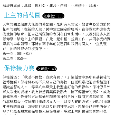
讀經班成員：瑪竇、瑪利亞、麗沙、佳播、小羊修士、珍珠。
上主的葡萄園
文章數: 136
天主的國是個廣大無邊的葡萄園，是所有人的家，教會專心致力於開
拓新的園地，在新的天主子民中建立固定的居所。在俗教友亦應努力
接受信仰培育，把自己所深信的表現在日常生活中，以吸引更多人因
著仰慕，踏進上主的園裡，在此一起耕種、並肩工作，共同享受結實
累累的串串葡萄。耶穌在兩千年前就已召叫我們每個人，一直到現
在，祂的呼聲仍然沒有停止。
第一卷：001～057
第二卷：058～
保祿接力賽
文章數: 43
保祿說過：「我若不傳教，我就有禍了。」這話當奉為所有基督徒的
福傳警語。保祿關心的不只是自己的得救，他更願意把福音帶給還不
認識基督的人。二零零八年是天主教聖座訂定的保祿年，保祿原是外
邦人宗徒的表樣，教友若想再興傳教熱火，接下傳福音的使命，成為
福傳強棒，最好的方法莫過於踏著保祿的足跡，吸引更多慕道者，皈
依耶穌基督。這個節目邀請各界人士，以接力賽的方式，細說保祿當
年傳教的事蹟、改變的神恩以及他的神學思想。您是否已經準備好了
呢？您是否願意和保祿投入這場賽跑，爭取上主所預備的喜樂冠冕