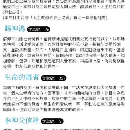
他們全心全靈注視耶穌基督，盡心盡力為最小的兄弟服務，愛近人甚
過愛自己。本節目為您聚焦這些人間天使，讓您看見，天主的愛如何
落地生根。
(本節目由台灣「天主教修會會士協會」贊助一年製播經費)
賜神湯
文章數: 26
信仰不抽離社會現實，福音精神提醒我們要去實行愛的誡命，以耶穌
為榜樣，活出愛與正義。面對社會中的不公不義，基督徒要勇於譴
責，並設法改善。然而，大環境日益複雜，困厄阻礙層出不窮，基督
徒難免迷惑，或者無所適從，這個時候，請記得來喝一帖大補湯，添
加善解、包容、知足和感恩這四大營養素，再繼續上路，為弱勢族群
發聲，共創公義及祥和的世界。
生命的舞者
文章數: 357
每個生命的長度、寬度和深度都不同，生活常在波瀾起伏間擺盪，在
每一個人生轉彎的地方，因著愛，才有持續向前的力量。節目中為您
介紹平凡人中的不凡故事，故事中的主角不停承續愛、傳播愛，他們
就像努力不懈的舞者，用生命與愛成就一幕一幕動人心魄的絕美姿勢
與動作。也歡迎網友們提供身邊真實的故事。
李神父信箱
文章數: 51