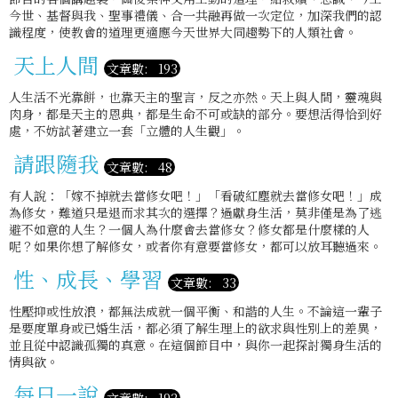
今世、基督與我、聖事禮儀、合一共融再做一次定位，加深我們的認
識程度，使教會的道理更適應今天世界大同趨勢下的人類社會。
天上人間
文章數: 193
人生活不光靠餅，也靠天主的聖言，反之亦然。天上與人間，靈魂與
肉身，都是天主的恩典，都是生命不可或缺的部分。要想活得恰到好
處，不妨試著建立一套「立體的人生觀」。
請跟隨我
文章數: 48
有人說：「嫁不掉就去當修女吧！」「看破紅塵就去當修女吧！」成
為修女，難道只是退而求其次的選擇？過獻身生活，莫非僅是為了逃
避不如意的人生？一個人為什麼會去當修女？修女都是什麼樣的人
呢？如果你想了解修女，或者你有意要當修女，都可以放耳聽過來。
性、成長、學習
文章數: 33
性壓抑或性放浪，都無法成就一個平衡、和諧的人生。不論這一輩子
是要度單身或已婚生活，都必須了解生理上的欲求與性別上的差異，
並且從中認識孤獨的真意。在這個節目中，與你一起探討獨身生活的
情與欲。
每日一說