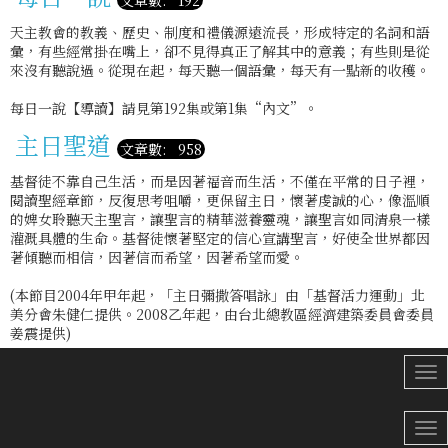
文章數: 192
天主教會的教義、歷史、制度和禮儀源遠流長，形成特定的名詞和語
彙，有些經常掛在嘴上，卻不見得真正了解其中的意義；有些則是從
來沒有聽說過。從現在起，每天聽一個語彙，每天有一點新的收穫。
每日一說【導讀】請見第192集或第1集“內文”。
主日聖道
文章數: 958
基督徒不靠自己生活，而是因著福音而生活，不僅在平常的日子裡，
閱讀聖經章節，反復思考咀嚼，更保留主日，懷著虔誠的心，像溫順
的婢女聆聽天主聖言，讓聖言的精華滋養靈魂，讓聖言如同清泉一樣
灌溉具體的生命。基督徒懷著堅定的信心宣講聖言，好使全世界都因
著傾聽而相信，因著信而希望，因著希望而愛。
(本節目2004年甲年起，「主日彌撒答唱詠」由「基督活力運動」北
美分會朱健仁提供。2008乙年起，由台北總教區經濟建築委員會委員
姜震提供)