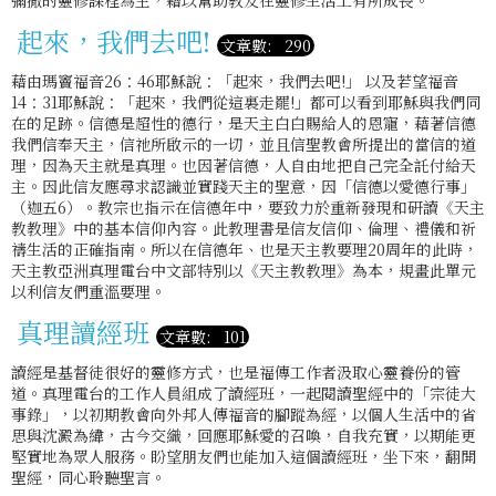
彌撒的靈修課程為主，藉以幫助教友在靈修生活上有所成長。
起來，我們去吧!
文章數: 290
藉由瑪竇福音26：46耶穌說：「起來，我們去吧!」 以及若望福音
14：31耶穌說：「起來，我們從這裏走罷!」都可以看到耶穌與我們同
在的足跡。信德是超性的德行，是天主白白賜給人的恩寵，藉著信德
我們信奉天主，信祂所啟示的一切，並且信聖教會所提出的當信的道
理，因為天主就是真理。也因著信德，人自由地把自己完全託付給天
主。因此信友應尋求認識並實踐天主的聖意，因「信德以愛德行事」
（迦五6）。教宗也指示在信德年中，要致力於重新發現和研讀《天主
教教理》中的基本信仰內容。此教理書是信友信仰、倫理、禮儀和祈
禱生活的正確指南。所以在信德年、也是天主教要理20周年的此時，
天主教亞洲真理電台中文部特別以《天主教教理》為本，規畫此單元
以利信友們重溫要理。
真理讀經班
文章數: 101
讀經是基督徒很好的靈修方式，也是福傳工作者汲取心靈養份的管
道。真理電台的工作人員組成了讀經班，一起閱讀聖經中的「宗徒大
事錄」，以初期教會向外邦人傳福音的腳蹤為經，以個人生活中的省
思與沈澱為緯，古今交織，回應耶穌愛的召喚，自我充實，以期能更
堅實地為眾人服務。盼望朋友們也能加入這個讀經班，坐下來，翻開
聖經，同心聆聽聖言。