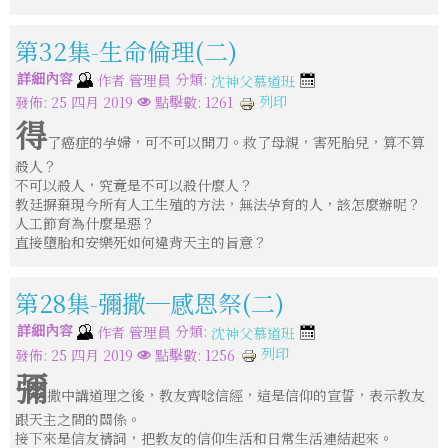
第32集-生命倫理(二)
詳細內容
分類:
作者
管理員
沈神父慕道班
列印
發佈: 25 四月 2019
點擊數: 1261
得
了癌症的孕婦，可不可以開刀。救了母親，害死胎兒，算不算
殺人？
不可以殺人，究竟是不可以殺什麼人？
教廷摒棄現今所有人工生殖的方法，無法孕育的人，該怎麼辦呢？
人工節育為什麼是惡？
直接墮胎和安樂死如何違背天主的旨意？
第28集-彌撒─感恩祭(二)
詳細內容
分類:
作者
管理員
沈神父慕道班
列印
發佈: 25 四月 2019
點擊數: 1256
彌
撒中講道理之後，教友齊唸信經，這是信仰的宣誓，表示教友
跟天主之間的關係。
接下來是信友禱詞，把教友的信仰生活和日常生活連結起來。