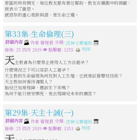
堂區的所有開支，每位教友都有責任幫助，教友在彌撒中的捐獻，
就表示了謝恩。
感恩祭的重心是餅與酒，是生命之糧。
第33集-生命倫理(三)
詳細內容
分類:
作者
管理員
沈神父慕道班
列印
發佈: 25 四月 2019
點擊數: 1255
天
主教會為什麼禁止使用人工方法避孕？
什麼情況之下可以容許人工避孕？
天主教的生命倫理為何反對人工生殖，也就是試管嬰兒技術？
天主教如何看待複製人？
胎兒已知是殘障，應該生下來嗎？
為何不能行使安樂死，免去殘障兒未來的痛苦？
第29集-天主十誡(一)
詳細內容
分類:
作者
管理員
沈神父慕道班
列印
發佈: 25 四月 2019
點擊數: 1353
天