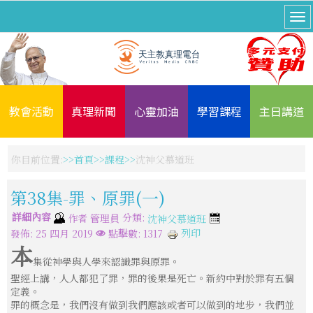
教會活動
真理新聞
心靈加油
學習課程
主日講道
你目前位置:
首頁
課程
沈神父慕道班
第38集-罪、原罪(一)
詳細內容
分類:
作者
管理員
沈神父慕道班
列印
發佈: 25 四月 2019
點擊數: 1317
本
集從神學與人學來認識罪與原罪。
聖經上講，人人都犯了罪，罪的後果是死亡。新約中對於罪有五個
定義。
罪的概念是，我們沒有做到我們應該或者可以做到的地步，我們並