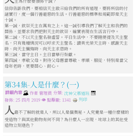
主為什麼要頒佈十誡？
信仰告訴我們，要相信天主啟示給我們的所有道理，要將所信的付
諸實行，度一個行善避惡的生活。行善避惡的標準和規範即是天主
十誡。
第一誡，欽崇天主在萬有之上。這一誡引導我們了解天主和我們的
關係，並要求我們把對天主的欽崇，確實表現在生活言行中。
第二誡，不以天主聖名發虛誓。平日生活中，不要隨便提及天主聖
名，只有幾種情況可以呼求天主聖名：讚美光榮天主時、感謝天主
時、向天主懺悔時、向天主求恩時。
第三誡，當守主日。主日當舉行祭獻。
第四誡，孝敬父母。對待父母應當尊敬、孝順、服從，特別是當父
母年老時，更要關心、耐心。
第34集-人是什麼？(一)
詳細內容
分類:
作者
管理員
沈神父慕道班
列印
發佈: 25 四月 2019
點擊數: 1341
人
最不了解的就是人，所以人是個奧秘。人究竟是一種什麼樣的
受造物？與其他動物有何不同？為什麼人一出現，地球上的其他受
造物立刻遜色？