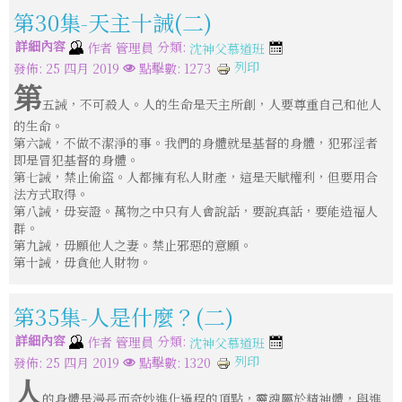
第30集-天主十誡(二)
詳細內容
分類:
作者
管理員
沈神父慕道班
列印
發佈: 25 四月 2019
點擊數: 1273
第
五誡，不可殺人。人的生命是天主所創，人要尊重自己和他人
的生命。
第六誡，不做不潔淨的事。我們的身體就是基督的身體，犯邪淫者
即是冒犯基督的身體。
第七誡，禁止偷盜。人都擁有私人財產，這是天賦權利，但要用合
法方式取得。
第八誡，毋妄證。萬物之中只有人會說話，要說真話，要能造福人
群。
第九誡，毋願他人之妻。禁止邪惡的意願。
第十誡，毋貪他人財物。
第35集-人是什麼？(二)
詳細內容
分類:
作者
管理員
沈神父慕道班
列印
發佈: 25 四月 2019
點擊數: 1320
人
的身體是漫長而奇妙進化過程的頂點，靈魂屬於精神體，與進