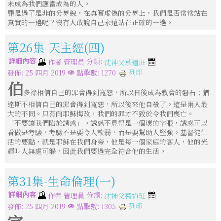
未成為我們應當成為的人。
罪是過了是非的分界線，在真實虛偽的分界上，我們是否常常站在
真實的一邊呢？沒有人敢說自己永遠站在正確的一邊。
第26集-天主經(四)
詳細內容
分類:
作者
管理員
沈神父慕道班
列印
發佈: 25 四月 2019
點擊數: 1270
伯
多祿相信自己的罪會得到寬恕，所以日後成為教會的磐石；猶
達斯不相信自己的罪會得到寬恕，所以後來他自殺了。這是兩人最
大的不同。只有向耶穌悔改，我們的罪才不致於令我們喪亡。
「不要讓我們陷於誘惑」。誘惑不見得是一個壞的字眼，誘惑可以
看做是考驗，考驗不是要令人軟弱，而是要幫助人堅強。基督徒生
活的要點，就是耶穌在我們身旁，他是每一個家庭的客人，他的光
輝叫人無處可躲，因此我們要過完全符合他的生活。
第31集-生命倫理(一)
詳細內容
分類:
作者
管理員
沈神父慕道班
列印
發佈: 25 四月 2019
點擊數: 1305