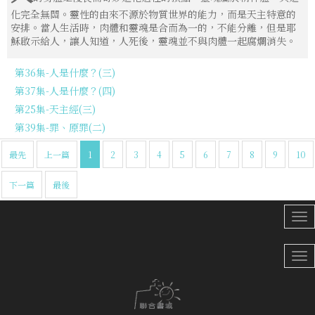
化完全無關。靈性的由來不源於物質世界的能力，而是天主特意的
安排。當人生活時，肉體和靈魂是合而為一的，不能分離，但是耶
穌啟示給人，讓人知道，人死後，靈魂並不與肉體一起腐爛消失。
第36集-人是什麼？(三)
第37集-人是什麼？(四)
第25集-天主經(三)
第39集-罪、原罪(二)
最先
上一篇
1
2
3
4
5
6
7
8
9
10
下一篇
最後