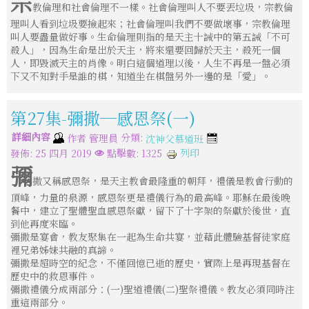
宗
教倫理和社會倫理不一樣。社會倫理叫人不要丟垃圾，宗教倫
理叫人看到垃圾要撿起來；社會倫理叫我們不要做壞事，宗教倫理
叫人要盡量做好事。生命倫理則指的是天主十誡中的第五誡「不可
殺人」，因為生命是出於天主，將來還要回歸於天主，殺死一個
人，即毀滅天主的肖像。明白這個道理以後，人生不再是一盤必須
下又不知對手是誰的棋，知道坐在棋盤另外一邊的是「愛」。
第27集-彌撒─感恩祭(一)
詳細內容
分類:
作者
管理員
沈神父慕道班
列印
發佈: 25 四月 2019
點擊數: 1325
彌
撒又稱感恩祭，是天主教會最隆重的朝拜，禮儀是教會行動的
頂峰，力量的泉源，感恩祭更是禮儀行為的最高峰。耶穌在最後晚
餐中，建立了聖體聖血感恩祭獻，留下了十字架的祭獻於後世，直
到他再度來臨。
彌撒是宴會，教友聚集在一起為生命共宴，並藉此體驗基督徒家庭
裡兄弟姊妹共融的真諦。
彌撒是超時空的紀念，不僅回憶已逝的歷史，實際上是再現基督在
歷史中的救恩事件。
彌撒禮儀分成兩部分：(一)聖道禮儀(二)聖祭禮儀。教友必須同時注
重這兩部分。