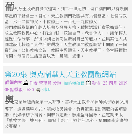
葡
萄牙王及政府多次迫害，到二十世紀初，留在澳門的只有幾個
零星的耶穌會士。目前，天主教澳門教區共有六個堂區，七個傳教
區，六十二位神父，十位修士，一百七十九位修女。
澳門教區為幫助年輕人培養及發展人格、積極認識社會承擔責任，
成立教區牧民中心，打出口號「認識自己、欣賞他人」，讓年輕人
經歷生命分享，然後回到社會崗位發展自己的能力，並與其他人共
同建設比較適合人生活的環境。天主教澳門教區網站上開闢了一個
資訊站，公佈教宗文告、教區主教通告、天主教手冊、各堂區彌撒
時間、每個月生活聖言以及「晨曦」週報。
第20集-奧克蘭華人天主教團體網站
詳細內容
分類:
作者
管理員
發佈: 25 四月 2019
網路領航員
列印
點擊數: 1680
奧
克蘭是紐西蘭第一大都市，當地天主教會在神師蔡子敬神父指
導下，透過選舉方式，組成牧民議會，負責策畫推動團體內各項活
動，例如舉辦祈禱會、開辦慕道班、籌組聖詠團等，並定期出版
「羊牧之聲」雙月刊， 網站上除了上述的訊息外，還開闢李定豪神
父專欄。