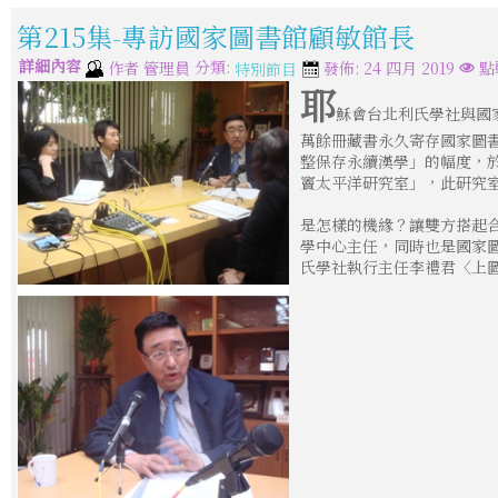
第215集-專訪國家圖書館顧敏館長
詳細內容
分類:
作者
管理員
發佈: 24 四月 2019
點擊
特別節目
耶
穌會台北利氏學社與國
萬餘冊藏書永久寄存國家圖
整保存永續漢學」的幅度，
竇太平洋研究室」，此研究室
是怎樣的機緣？讓雙方搭起
學中心主任，同時也是國家
氏學社執行主任李禮君〈上