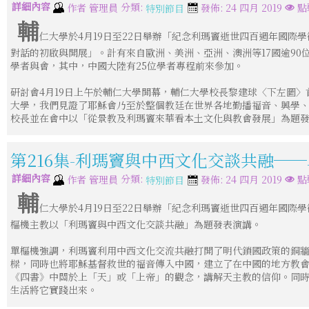
詳細內容
分類:
作者
管理員
發佈: 24 四月 2019
點
特別節目
輔
仁大學於4月19日至22日舉辦「紀念利瑪竇逝世四百週年國際
對話的初啟與開展」。計有來自歐洲、美洲、亞洲、澳洲等17國逾90位
學者與會，其中，中國大陸有25位學者專程前來參加。
研討會4月19日上午於輔仁大學開幕，輔仁大學校長黎建球〈下左圖
大學，我們見證了耶穌會乃至於整個教廷在世界各地勤播福音、興學
校長並在會中以「從景教及利瑪竇來華看本土文化與教會發展」為題
第216集-利瑪竇與中西文化交談共融─
詳細內容
分類:
作者
管理員
發佈: 24 四月 2019
點擊
特別節目
輔
仁大學於4月19日至22日舉辦「紀念利瑪竇逝世四百週年國際
樞機主教以「利瑪竇與中西文化交談共融」為題發表演講。
單樞機強調，利瑪竇利用中西文化交流共融打開了明代鎖國政策的銅
樑，同時也將耶穌基督救世的福音傳入中國，建立了在中國的地方教
《四書》中關於上「天」或「上帝」的觀念，講解天主教的信仰。同
生活將它實踐出來。