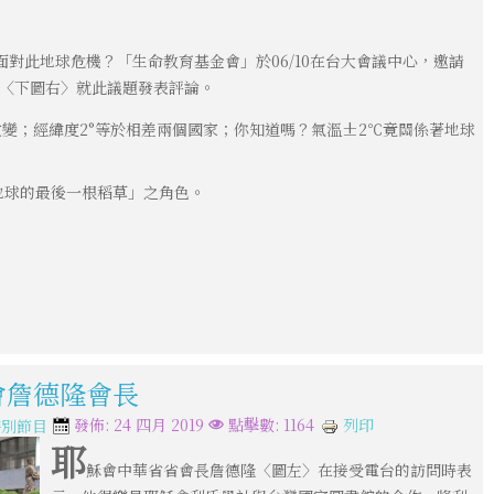
對此地球危機？「生命教育基金會」於06/10在台大會議中心，邀請
德〈下圖右〉就此議題發表評論。
會改變；經緯度2°等於相差兩個國家；你知道嗎？氣溫±2℃竟關係著地球
地球的最後一根稻草」之角色。
穌會詹德隆會長
列印
發佈: 24 四月 2019
點擊數: 1164
特別節目
耶
穌會中華省省會長詹德隆〈圖左〉在接受電台的訪問時表