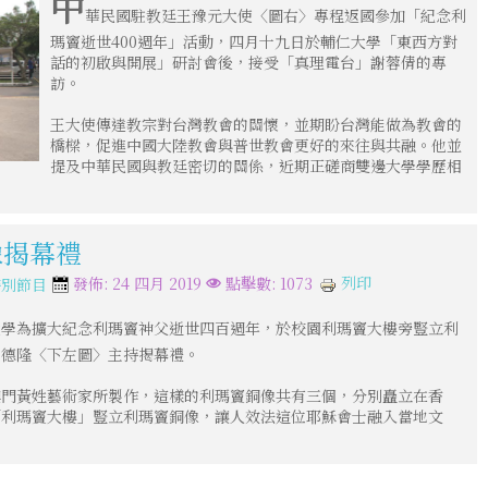
中
華民國駐教廷王豫元大使〈圖右〉專程返國參加「紀念利
瑪竇逝世400週年」活動，四月十九日於輔仁大學「東西方對
話的初啟與開展」研討會後，接受「真理電台」謝蓉倩的專
訪。
王大使傳達教宗對台灣教會的關懷，並期盼台灣能做為教會的
橋樑，促進中國大陸教會與普世教會更好的來往與共融。他並
提及中華民國與教廷密切的關係，近期正磋商雙邊大學學歷相
像揭幕禮
列印
發佈: 24 四月 2019
點擊數: 1073
特別節目
大學為擴大紀念利瑪竇神父逝世四百週年，於校園利瑪竇大樓旁豎立利
詹德隆〈下左圖〉主持揭幕禮。
澳門黃姓藝術家所製作，這樣的利瑪竇銅像共有三個，分別矗立在香
「利瑪竇大樓」豎立利瑪竇銅像，讓人效法這位耶穌會士融入當地文