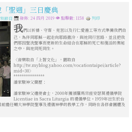
解說「聖週」三日慶典
列印
發佈: 24 四月 2019
點擊數: 1158
特別節目
我
們以祈禱、守齋、克苦以及行仁愛善工等方式準備我們自
己，為伴同耶穌一起走向耶路撒冷，與祂同行苦路，並且把我
們那因聖洗聖事而更新的生命結合在耶穌的死亡和復活的奧秘
之中，與祂同死同生。
〈音樂取自「上智文化」，圖取自
http://tw.myblog.yahoo.com/vocationtaipei/article?
mid=30〉
***************
潘家駿神父簡歷：
潘家駿神父遣使會士，2000年獲頒羅馬宗座安瑟莫禮儀學院
Licentiae in Sacra Liturgia 的禮儀學位。1959年出生於台
鐸。目前擔任輔大神學院聖事及禮儀神學的教學工作，同時在各修會團體及