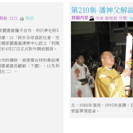
第210集-潘神父
詳細內容
分類:
列印
數: 1121
作者
管理員
家圖書館攜手合作，利氏學社將5
書館，以「跨步全球資訊社會，完
於國家圖書館漢學中心設立「利瑪
於4月17日正式對外開放服務。
合作的橋樑，真理電台特別專訪漢
圖書館館長顧敏〈下圖〉，以及利
圖左二〉。
北，1980年領洗，1995年晉
堂區帶領退省。