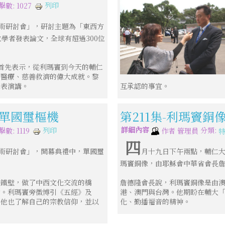
列印
擊數: 1027
學術研討會」，研討主題為「東西方
學者發表論文，全球有超過300位
〉首先表示，從利瑪竇到今天的輔仁
、醫療、慈善救濟的偉大成就。黎
發表演講。
互承認的事宜。
─單國璽樞機
第211集-利瑪竇銅
詳細內容
分類:
列印
數: 1119
作者
管理員
四
學術研討會」，開幕典禮中，單國璽
月十九日下午兩點，輔仁
瑪竇銅像，由耶穌會中華省會長
牆鐵壁，做了中西文化交流的橋
詹德隆會長說，利瑪竇銅像是由
會。利瑪竇旁徵博引《五經》及
港、澳門與台灣。他期盼在輔大
時他也了解自己的宗教信仰，並以
化、勤播福音的精神。