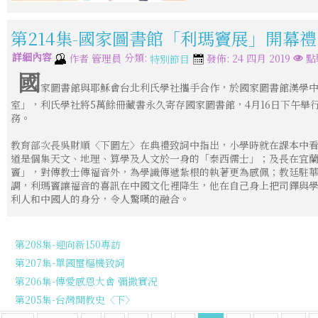
第214集-國家圖書館「利瑪竇展」開幕禮
詳細內容
分類:
作者
管理員
發佈: 24 四月 2019
點
特別節目
國
家圖書館與耶穌會台北利氏學社攜手合作，於國家圖書館漢學
室」，利氏學社將5萬餘冊藏書永久寄存國家圖書館，4月16日下午舉行
務。
教育部次長吳財順〈下圖左〉在典禮致詞中指出，小學時就在課本中
道是個集天文、地理、算學及人文於一身的「泰西儒士」；及長在宜
竇」，對傳教士傳福音外，為學識傳遞紮根的執著更為感佩；教廷駐
調，利瑪竇讓福音的喜訊在中國文化裡降生，他在自己身上把司鐸與
利人和中國人的身分，令人驚嘆的融合。
第208集-迎向新150專訪
第207集-單國璽樞機致詞
第206集-傳愛感恩大會 彌撒實況
第205集-台灣開教史〈下〉