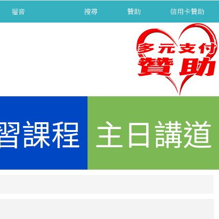
福音
separator
搜尋
贊助
信用卡贊助
習課程
主日講道