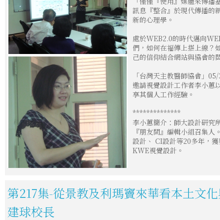
「僅僅『使用』媒體來傳播基
訊息『整合』於現代傳播的新文
新的心理學。
處於WEB2.0的時代邁向WE
們，如何在福傳上搭上線？
己的信仰結合網站與協會的
「台灣天主教醫師協會」05
邀請視覺設計工作者李小蕙
享其個人工作經驗。
**************
李小蕙簡介：師大設計研究
『朋友間』編輯小組召集人。
設計、 CI設計等20多年，
KWE視覺設計。
第217集-從景教及利瑪竇來華看本土文
建球校長