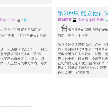
第209集-鮑立德
詳細內容
分類:
列印
擊數: 1080
作者
管理員
台
中心設立「利瑪竇太平洋研究
灣電視史的開國功臣前光
啟用典禮，4月17日正式對外服
醫院，享年七十八歲。
鮑立德神父追思彌撒於二月十一
看到「利瑪竇（你跌倒）」，只知
道，曾與鮑神父共事多年的同事
蘭聖母醫院看到更多的「利瑪
光啟社製作許多電視劇，開辦工
華代辦陸思道蒙席〈下圖右〉強
包括張小燕、白嘉莉，漫畫家蔡
學者、天主教徒與東方學者、意大
社的創台元老。 鮑立德神父(Fr. Ray
婁加入耶穌會 1962年於台北晉鐸\
長\r 2010年安息主懷