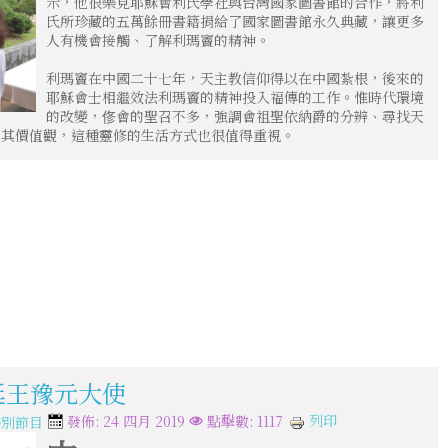
示，他很樂見耶穌會利氏學社與台灣國家圖書館的合作，將利
氏所珍藏的五萬餘冊書籍捐給了國家圖書館永久典藏，讓更多
人有機會接觸、了解利瑪竇的精神。
利瑪竇在中國二十七年，天主教信仰得以在中國紮根，後來的
耶穌會士相繼效法利瑪竇的精神投入福傳的工作。惟時代環境
的改變，俢會的聖召不多，強調會祖聖依納爵的分辨、尋找天
來其價值觀，這種靈修的生活方式也很值得重視。
教廷王豫元大使
列印
發佈: 24 四月 2019
點擊數: 1117
特別節目