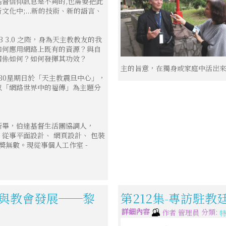
督信仰訊息是不夠的,也需要把此
化中;...新的技術、新的語言、
B 3.0 之際，身為天主教教友的我
如何應用網路上既有的資源？與自
關係如何？如何發揮其功效？
主的旨意，在獨身或家庭中活出
/30星期日於「天主教震旦中心」，
以「網路世界中的福傳」為主題分
所畢，伯達基督生活團協調人，
從事平面設計、 網頁設計、 包裝
獲獎無數。現從事個人工作室 -
化與教會發展──黎
第212集-專訪駐
詳細內容
分類:
作者
管理員