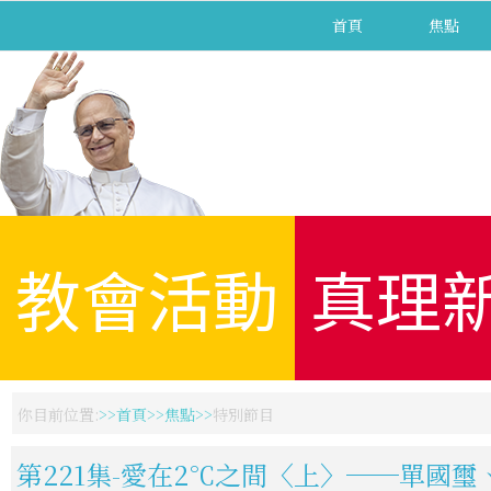
首頁
焦點
教會活動
真理
你目前位置:
首頁
焦點
特別節目
第221集-愛在2℃之間〈上〉──單國