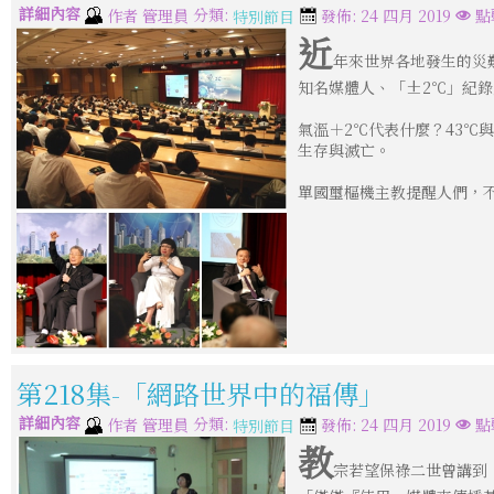
詳細內容
分類:
作者
管理員
發佈: 24 四月 2019
點
特別節目
近
年來世界各地發生的災
知名媒體人、「±2℃」紀
氣溫＋2℃代表什麼？43℃
生存與滅亡。
單國璽樞機主教提醒人們，
第218集-「網路世界中的福傳」
詳細內容
分類:
作者
管理員
發佈: 24 四月 2019
點
特別節目
教
宗若望保祿二世曾講到「