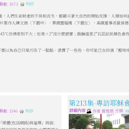
列印
擊數: 1073
難，人們生命財產的不保和流失，都顯示著大自然的開始反撲，人類如何面
錄片製作人陳文茜〈下圖中〉，單國璽樞機〈下圖左〉，高鐵董事長歐晉
與45℃彷彿差別不大；近視＋2°沒什麼感覺；酸鹼值差2°石蕊試紙顏色
不要以為自己只是污染了一點點、浪費了一些些，你可能已在扮演「壓垮
第213集-專訪耶
詳細內容
分類:
列印
擊數: 1146
作者
管理員
媒體(包括網路)與福傳」時說: