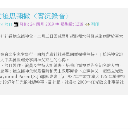
神父追思彌撒〈實況錄音〉
列印
發佈: 24 四月 2019
點擊數: 1218
特別節目
啟社社長鮑立德神父，二月三日因感冒引起肺積水併發感染病逝於臺大
日在台北聖家堂舉行，由前光啟社社長單國璽樞機主持，丁松筠神父證
孫大千與孫世耀分享與神父來往的心得。
程、節目製作、演員及主持人訓練班，培養出電視界許多知名的人物，
志忠等；鮑立德神父就是當時和天主教耶穌會卜立輝神父一起建立光啟
mond Parent,S.J.)耶穌會會士\r 1932年生於加拿大 1951年於蒙特
r 1967年任光啟社總幹事、副社帳、社長\r 2000年任光啟文化事業社