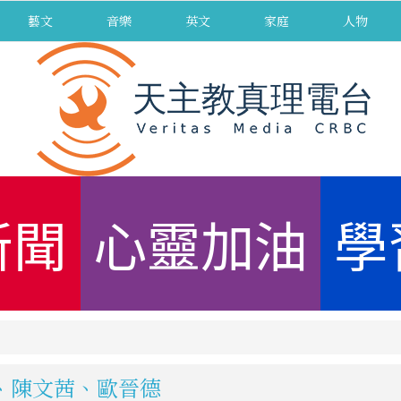
藝文
音樂
英文
家庭
人物
新聞
心靈加油
學
璽、陳文茜、歐晉德