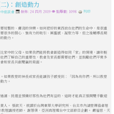
(二)：創造動力
列印
發佈: 24 四月 2019
點擊數: 1098
空中座談會
只要短暫的、膚淺的快樂。如何把好的東西放在他們的生命中，是很重
需要很多的關心、強有力的吸引、興奮感、凝聚力等，但之後輔導長期
長的動力。
好比家中的父母。如果我們能將教會創造得如同「家」的情境，讓年輕
使他們了解自己的重要性，教會及家長都需要他們，並鼓勵他們平常多
教會和家長共創雙贏的局面。
字。如果教堂的神長或家長能讓孩子感受到：「因為有你們，所以教堂
的動力。
們過濾、挑選並預備好那些為他們有益的，這時才能真正張開雙手歡迎
責人。 張欽天，就讀於台灣東華大學研究所、台北市內湖堂傳協會理
年教理講授老師。 謝蓉倩，亞洲真理電台中文部節目企劃。 嚴福慈，天