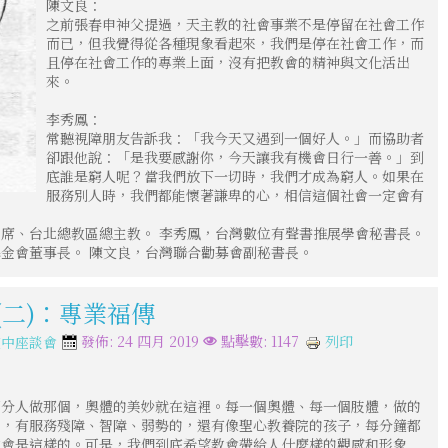
陳文良：
之前張春申神父提過，天主教的社會事業不是停留在社會工作
而已，但我覺得從各種現象看起來，我們是停在社會工作，而
且停在社會工作的專業上面，沒有把教會的精神與文化活出
來。
李秀鳳：
常聽視障朋友告訴我：「我今天又遇到一個好人。」而協助者
卻跟他說：「是我要感謝你，今天讓我有機會日行一善。」到
底誰是窮人呢？當我們放下一切時，我們才成為窮人。如果在
服務別人時，我們都能懷著謙卑的心，相信這個社會一定會有
席、台北總教區總主教。 李秀鳳，台灣數位有聲書推展學會秘書長。
金會董事長。 陳文良，台灣聯合勸募會副秘書長。
(二)：專業福傳
列印
發佈: 24 四月 2019
點擊數: 1147
空中座談會
部分人做那個，奧體的美妙就在這裡。每一個奧體、每一個肢體，做的
的，有服務殘障、智障、弱勢的，還有像聖心教養院的孩子，每分鐘都
教會是這樣的。可是，我們到底希望教會帶給人什麼樣的觀感和形象