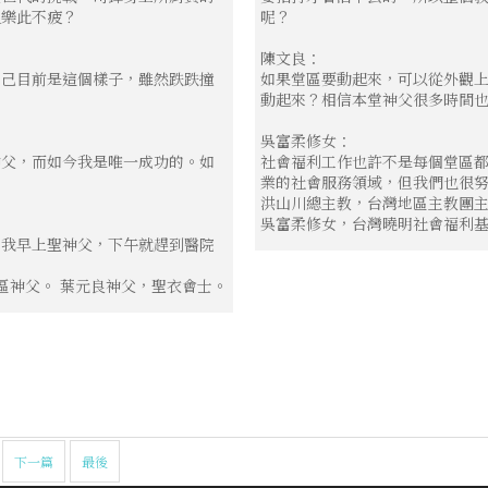
且樂此不疲？
呢？
陳文良：
自己目前是這個樣子，雖然跌跌撞
如果堂區要動起來，可以從外觀
動起來？相信本堂神父很多時間
吳富柔修女：
神父，而如今我是唯一成功的。如
社會福利工作也許不是每個堂區
業的社會服務領域，但我們也很
洪山川總主教，台灣地區主教團主
吳富柔修女，台灣曉明社會福利基
。我早上聖神父，下午就趕到醫院
區神父。 葉元良神父，聖衣會士。
下一篇
最後