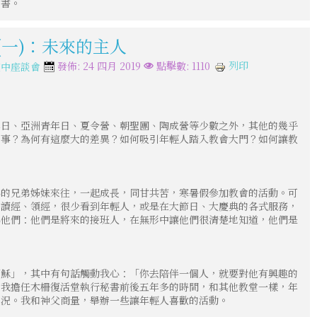
秘書。
(一)：未來的主人
列印
發佈: 24 四月 2019
點擊數: 1110
空中座談會
年日、亞洲青年日、夏令營、朝聖團、陶成營等少數之外，其他的幾乎
回事？為何有這麼大的差異？如何吸引年輕人踏入教會大門？如何讓教
心的兄弟姊妹來往，一起成長，同甘共苦，寒暑假參加教會的活動。可
：讀經、領經，很少看到年輕人，或是在大節日、大慶典的各式服務，
訴他們：他們是將來的接班人，在無形中讓他們很清楚地知道，他們是
耶穌」，其中有句話觸動我心：「你去陪伴一個人，就要對他有興趣的
。我擔任木柵復活堂執行秘書前後五年多的時間，和其他教堂一樣，年
現況。我和神父商量，舉辦一些讓年輕人喜歡的活動。