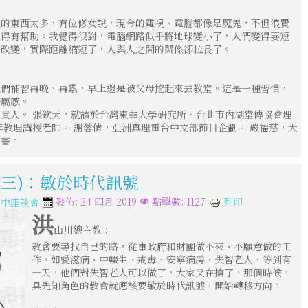
人的東西太多，有位修女說，現今的電視、電腦都像是魔鬼，不但浪費
見得有幫助。我覺得很對，電腦網路似乎將地球變小了，人們變得要短
的改變，實際距離縮短了，人與人之間的關係卻拉長了。
我們補習再晚、再累，早上還是被父母挖起來去教堂。這是一種習慣，
歸屬感。
責人。 張欽天，就讀於台灣東華大學研究所、台北市內湖堂傳協會理
年教理講授老師。 謝蓉倩，亞洲真理電台中文部節目企劃。 嚴福慈，天
秘書。
(三)：敏於時代訊號
列印
發佈: 24 四月 2019
點擊數: 1127
空中座談會
洪
山川總主教：
教會要尋找自己的路，從事政府和財團做不來、不願意做的工
作，如愛滋病、中輟生、戒毒、安寧病房、失智老人，等到有
一天，他們對失智老人可以做了，大家又在搶了，那個時候，
具先知角色的教會就應該要敏於時代訊號，開始轉移方向。