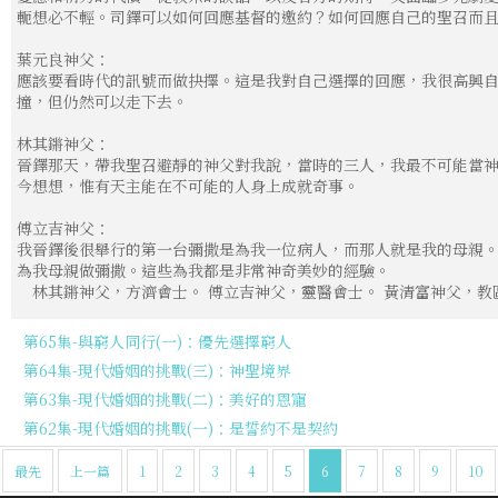
軛想必不輕。司鐸可以如何回應基督的邀約？如何回應自己的聖召而
葉元良神父：
應該要看時代的訊號而做抉擇。這是我對自己選擇的回應，我很高興
撞，但仍然可以走下去。
林其鏘神父：
晉鐸那天，帶我聖召避靜的神父對我說，當時的三人，我最不可能當
今想想，惟有天主能在不可能的人身上成就奇事。
傅立吉神父：
我晉鐸後很舉行的第一台彌撒是為我一位病人，而那人就是我的母親
為我母親做彌撒。這些為我都是非常神奇美妙的經驗。
林其鏘神父，方濟會士。 傅立吉神父，靈醫會士。 黃清富神父，教
第65集-與窮人同行(一)：優先選擇窮人
第64集-現代婚姻的挑戰(三)：神聖境界
第63集-現代婚姻的挑戰(二)：美好的恩寵
第62集-現代婚姻的挑戰(一)：是誓約不是契約
最先
上一篇
1
2
3
4
5
6
7
8
9
10