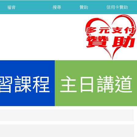
福音
separator
搜尋
贊助
信用卡贊助
習課程
主日講道