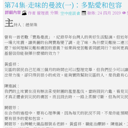
第74集-走味的曼波(一)：多點愛和包容
詳細內容
分類:
作者
管理員
發佈: 24 四月 2019
空中座談會
主
持人：趙榮珠
曾有一首老歌「寶島曼波」，紀錄早年台灣人的美好生活點滴。但近
一場大地震，讓美麗的台灣寶島變了調、走了味，為什麼災難接二連
麼？如何理解災難和痛苦的意義？如果與受苦難者同感同行？如何更
基督信仰能發揮什麼樣的效力？
黃盛祥：
災區的居民自己花兩三個月的時間也可以整理完畢，但我們至少可以
出勞力後，卻只得到很小的成效。能夠實際幫助災區的人，是我最有
陳進誠：
我們的土地實在沒有辦法承受財團的濫墾濫伐。當時回到六龜，看見
才真正體會到災民的痛苦。而且回去時，一路上柔腸寸斷，但為何災
闕碧芬：
在合作的過程中，要有心理準備，因為每天的狀況不同，不是你能預
要有很多的愛和包容。
闕碧芬，台灣輔大織品服裝系老師。 黃盛祥，職能治療師。 陳進誠，