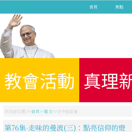
首頁
焦點
教會活動
真理
你目前位置:
首頁
藝文
空中座談會
第76集-走味的曼波(三)：點亮信仰的燈