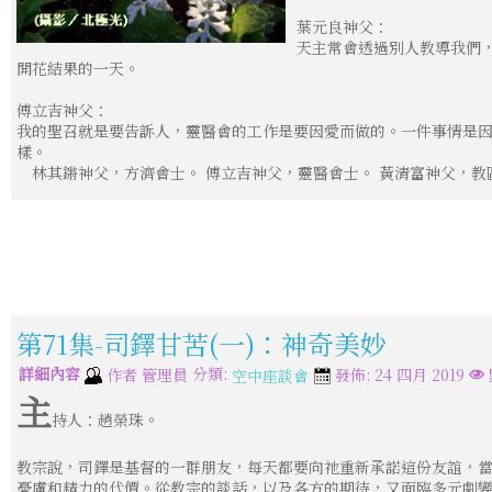
葉元良神父：
天主常會透過別人教導我們
開花結果的一天。
傅立吉神父：
我的聖召就是要告訴人，靈醫會的工作是要因愛而做的。一件事情是
樣。
林其鏘神父，方濟會士。 傅立吉神父，靈醫會士。 黃清富神父，教
第71集-司鐸甘苦(一)：神奇美妙
詳細內容
分類:
作者
管理員
發佈: 24 四月 2019
空中座談會
主
持人：趙榮珠。
教宗說，司鐸是基督的一群朋友，每天都要向祂重新承諾這份友誼，
憂慮和精力的代價。從教宗的談話，以及各方的期待，又面臨多元劇