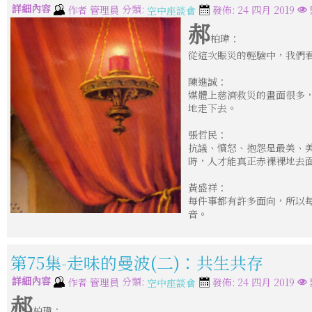
詳細內容
分類:
作者
管理員
發佈: 24 四月 2019
空中座談會
郝
柏瑋：
從這次賑災的輕驗中，我們
陳進誠：
媒體上慈濟救災的畫面很多
地走下去。
張哲民：
抗議、憤怒、抱怨是最美、
時，人才能真正赤裸裸地去
黃盛祥：
每件事都有許多面向，所以
音。
第75集-走味的曼波(二)：共生共存
詳細內容
分類:
作者
管理員
發佈: 24 四月 2019
空中座談會
郝
柏瑋：