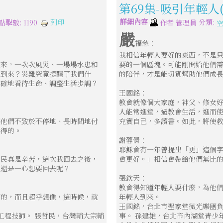
第69集-吸引年輕人
詳細內容
分類:
列印
點擊數: 1190
作者
管理員
嚴
福慈：
我相信年輕人要好的東西，不是
年來，一次次風災、一場場水患和
要的一個區塊。可能剛開始他們
三到來？災難究竟提醒了我們什
的陪伴，才是能切實幫助他們成
真確地看待生命、調整生活步調？
王國銘：
教會就像個大家庭，神父、修女
人能常進堂，過教會生活，進而
讓他們不致於不停地、長時間地付
充實自己，多讀書。如此，將使
心得的。
謝蓉倩：
耶穌會有一年曾提出「更」這個
災民真是辛苦，這次我回去之後，
會更好。」相信會帶給他們無比
民還是一心想要回去呢？
張欽天：
教會得知道年輕人要什麼，為他
期的，而且超乎想像，這時候，就
年輕人到來。
王國銘，台北市聖家堂微光樂團負
工程技師。 張哲民，台灣輔大宗輔
事。 孫建雄，台北市內湖堂青少