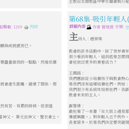
主教台北總教區中學生聯會執行
第68集-吸引年輕人
詳細內容
分類:
列印
點擊數: 1269
作者
管理員
主
持人：趙榮珠
意願與成就感而已。
教會的許多活動中，除了世界青
很少看到年輕人，這到底是怎麼
只要盡量做我的一點點，然後依靠
會迸放出更多的青春活力？
王國銘：
我們應該從小培養孩子與教會熱
，就會產生距離，破壞了關係，那
是我們沒有這樣培養他們。例如
我們很少有系統地培育他們，告
教會未來的主人。
雖然有苦、有累的時候，但很值
謝蓉倩：
最近看了一本書「在大街上遇見
區神父。 葉元良神父，聖衣會士。
事感興趣。」對年輕人也不例外
長者居多。於是我們決定要突破