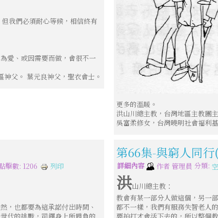
，但我們必須耐心等候，相信終有
因為愛、或因需要而做，會很不一
區神父。 葉元良神父，聖衣會士。
更多的溫暖。
洪山川總主教，台灣地區主教團主
吳富柔修女，台灣曉明社會福利基
第66集-與窮人同行
詳細內容
分類:
列印
點擊數: 1206
作者
管理員
洪
山川總主教：
教會有某一部分人做這個，另一
當然，也都要為這承諾付出時間、
都不一樣，我們有服務失智老人
變世代的挑戰，司鐸身上所肩負的
要拍打才會活下去的，所以整個