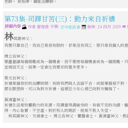
老師。 郝柏瑋，職能治療師。
第73集-司鐸甘苦(三)：動力來自祈禱
詳細內容
分類:
作者
管理員
發佈: 24 四月 2019
空中座談會
林
其鏘神父：
我要只靠自己，我自己是很有限的，若是沒有同工，那只是我個人的
傅立吉神父：
要盡量讓每個困難成為一個機會，而不要使每個機會成為一個困難。
並相信天主，結果一定會比我要求的還多更多。
葉元良神父：
祈禱是個很好的治療時間，有時我們與人言語不合，或做事風格不對
麼在默想時，可以為對方祈禱，這樣至少在心裡已向對方懺悔了。
黃清富神父：
祈禱生活是牧靈動力的來源。司鐸當得滿愉快的，有做不完的功課，
得，內心紮實、不空虛。對於別人的期許，就是不教人失望。
林其鏘神父，方濟會士。 傅立吉神父，靈醫會士。 黃清富神父，教