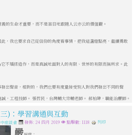
意義的生命才重要，而不是盲目地跟隨人云亦云的價值觀。
因此，我也要求自己從信仰的角度看事情，把我這盞燈點亮，繼續勇敢
為它不矯揉造作，而是真誠地面對人的有限、世界的有限而無所求。此
事發出聲音，相對的，我們也要有度量接受別人對我們發出不同的聲
進誠，工程技師。 張哲民，台灣輔大宗輔老師。 郝柏瑋，職能治療師。
(三)：學習溝通與互動
列印
發佈: 24 四月 2019
點擊數: 1118
空中座談會
嚴
福慈：