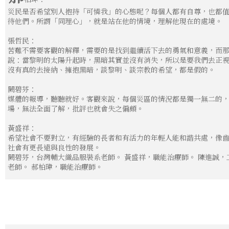
災民是否希望別人抱持「可憐我」的心態呢？每個人都有自尊，也都
待他們。所謂「同理心」，就是站在他的情境，理解他現在的處境。
張哲民：
苦難不需要客觀的解釋，需要的是找到繼續活下去的勇氣和意義，而
說：當黎明的太陽升起時，黑暗其實並沒有消失，所以是要我們去正
沒有真的去接納、擁抱黑暗，談黎明、談宗教的希望，都是假的。
闕碧芬：
媒體的報導，聽聽就好。客觀來說，每個災區的情況都是獨一無二的
場，無法全面了解，批評也就會失之偏頗。
黃盛祥：
希望社會不要對立，有經驗的長者和有活力的年輕人能和諧共處，像
社會有更長遠與良性的發展。
闕碧芬，台灣輔大織品服裝系老師。 黃盛祥，職能治療師。 陳進誠，
老師。 郝柏瑋，職能治療師。