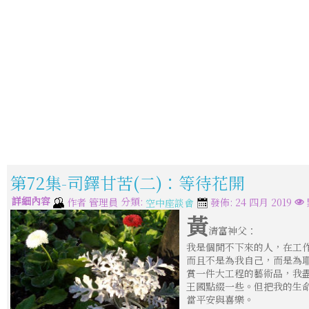
第72集-司鐸甘苦(二)：等待花開
詳細內容
分類:
作者
管理員
發佈: 24 四月 2019
空中座談會
黃
清富神父：
我是個閒不下來的人，在工
而且不是為我自己，而是為
賞一件大工程的藝術品，我
王國點綴一些。但把我的生
當平安與喜樂。