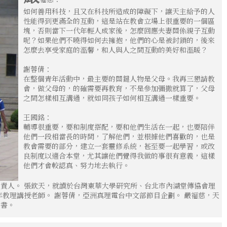
如何善用科技，且又在科技所造成的障礙下，讓天主給予的人
性能得到更滿全的互動，這是站在教會立場上很重要的一個區
塊，否則當下一代年輕人成家後，怎麼回應夫妻關係親子互動
呢？如果他們不曉得如何去擁抱，他們的心是被封鎖的，後來
怎麼去享受家庭的溫馨，和人與人之間互動的美好和溫暖？
謝蓉倩：
在整個青年活動中，最主要的關鍵人物是父母。我再三懇請教
會，做父母的，的確需要再教育，不是參加彌撒就算了，父母
之間怎樣相互溝通，就如同孩子如何相互溝通一樣重要。
王國銘：
輔導很重要，要和制度搭配，要和他們生活在一起，也要陪伴
他們一段相當長的時間，了解他們，並根據他們喜歡的，也是
教會需要的部分，建立一套靈修系統，甚至要一起學習，或改
良制度以適合本堂，尤其讓他們覺得我做的事很有意義，這樣
他們才會較認真、努力地去執行。
責人。 張欽天，就讀於台灣東華大學研究所、台北市內湖堂傳協會理
年教理講授老師。 謝蓉倩，亞洲真理電台中文部節目企劃。 嚴福慈，天
秘書。