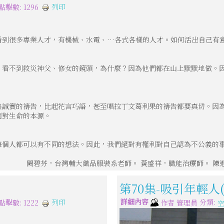
列印
點擊數: 1296
看到很多專業人才，有機械、水電、…各式各樣的人才。如何活出自己有
，看不到救災神父、修女的鏡頭，為什麼？因為他們都在山上默默地做。
美誠實的禱告，比起花言巧語，甚至唱拉丁文葛利果的禱告都要真切。因
面對生命的本源。
每個人都可以有不同的想法。因此，我們絕對有權利對自己認為不公義的
闕碧芬，台灣輔大織品服裝系老師。 黃盛祥，職能治療師。 陳
第70集-吸引年輕人
詳細內容
分類:
列印
點擊數: 1222
作者
管理員