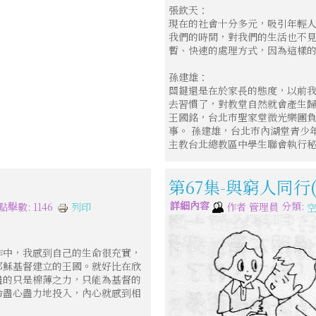
張欽天：
現在的社會十分多元，吸引年輕
我們的時間，對我們的生活也不
暫、快速的處理方式，因為這樣
孫建雄：
關鍵還是在於家長的態度，以前
去習慣了，對教堂自然就會產生
王國銘，台北市聖家堂微光樂團負
事。 孫建雄，台北市內湖堂青少
主教台北總教區中學生聯會執行
第67集-與窮人同行
詳細內容
分類:
列印
點擊數: 1146
作者
管理員
作中，我感到自己的生命很充實，
耶穌基督建立的王國。就好比在欣
盡的只是棉薄之力，只能為基督的
命盡心盡力地投入，內心就感到相