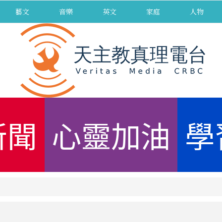
藝文
音樂
英文
家庭
人物
新聞
心靈加油
學