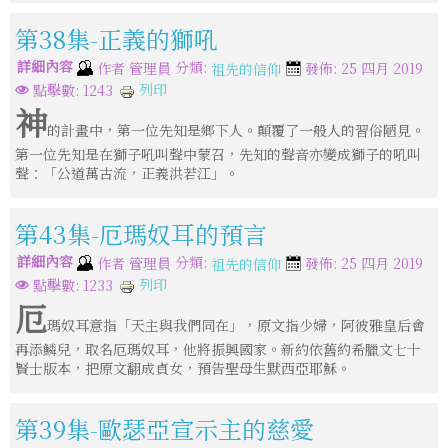
第38集-正義的獅吼
詳細內容
分類:
作者
管理員
發佈: 25 四月 2019
祖先的信仰
列印
點擊數: 1243
神
的計畫中，第一位先知是鄉下人。顛覆了一般人的習俗陋見。
第一位先知是在獅子吼叫聲中蒙召，先知的聲音亦變成獅子的吼叫
聲：「公道萬古流，正義洪若江」。
第43集-厄瑪奴耳的預言
詳細內容
分類:
作者
管理員
發佈: 25 四月 2019
祖先的信仰
列印
點擊數: 1233
厄
瑪奴耳意指「天主與我們同在」，原文指少婦，阿彼雅皇后會
再添鱗兒，取名厄瑪奴耳，他將振興國家。新約依舊約希臘文七十
賢士版本，把原文翻成貞女，預告聖母生默西亞耶穌。
第39集-歐瑟亞宣示主的慈愛