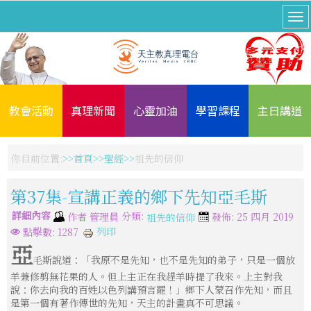
教會活動
真理新聞
心靈加油
學習課程
主日講道
你目前位置:
首頁
聖經
祖先的信仰
第37集-宣講正義的鄉下先知亞毛斯
詳細內容
分類:
作者
管理員
發佈: 25 四月 2019
祖先的信仰
列印
點擊數: 1287
亞
毛斯說道：「我原不是先知，也不是先知的弟子，只是一個放
羊兼修剪無花果的人。但上主正在我趕羊時提了我來。上主對我
說：你去向我的百姓以色列講預言罷！」鄉下人蒙召作先知，而且
是第一個有著作傳世的先知，天主的計畫真不可思議。