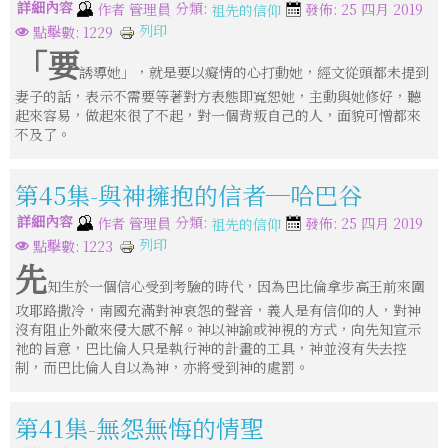
詳細內容
分類:
作者
管理員
發佈: 25 四月 2019
祖先的信仰
列印
點擊數: 1229
「要
誘導她」，就是要以癡情的心打動她，經文從頭都未提到
妻子的話，表示不需要等著對方表態即寬恕她，主動與她修好，聽
起來容易，做起來很了不起，對一個背叛自己的人，面貌可憎都來
不及了。
第45集-與神擁抱的信者─哈巴谷
詳細內容
分類:
作者
管理員
發佈: 25 四月 2019
祖先的信仰
列印
點擊數: 1223
先
知生於一個信心受到考驗的時代，因為巴比倫拿步高王前來圍
攻耶路撒冷，南國充滿對神哀怨的聲音，義人是有信仰的人，對神
沒有阻止外敵來侵大感不解。神以神諭或神視的方式，向先知宣示
祂的旨意，巴比倫人只是執行神的計畫的工具，神並沒有失去控
制，而巴比倫人自以為神，亦將受到神的處罰。
第41集-無怨無悔的情聖