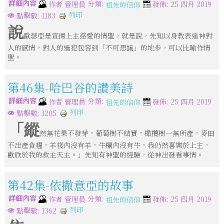
詳細內容
分類:
作者
管理員
發佈: 25 四月 2019
祖先的信仰
列印
點擊數: 1183
說
歐瑟亞是宣揚上主慈愛的情聖，就是說，先知以身教表達神對
人的感情，對人的過犯包容到「不可思議」的地步，可以比喻作情
聖。
第46集-哈巴谷的讚美詩
詳細內容
分類:
作者
管理員
發佈: 25 四月 2019
祖先的信仰
列印
點擊數: 1205
「縱
然無花果不發芽，葡萄樹不結實，橄欖樹一無所產，麥田
不出產食糧，羊棧內沒有羊，牛欄內沒有牛，我仍然喜樂於上主，
歡欣於我的救主天主。」先知有神聖的經驗，從神出發看事情。
第42集-依撒意亞的故事
詳細內容
分類:
作者
管理員
發佈: 25 四月 2019
祖先的信仰
列印
點擊數: 1362