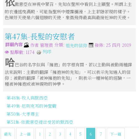
依
撒意亞在神視中蒙召，先知在聖所中看到上主顯聖。所謂上主
的衣邊搖曳滿殿，可能指聖所中煙霧瀰漫，上主若隱若現的樣子。
色辣芬天使是六個翅膀的天使，象徵飛得最高與最接近神的天使。
第47集-長髮的安慰者
詳細內容
分類:
作者
管理員
發佈: 25 四月 2019
祖先的信仰
列印
點擊數: 1174
哈
巴谷的名字似與「擁抱」的字根有關，若以主動與被動兩種譯
法來說明：主動的翻譯「擁抱神的先知」，可以表示先知過人的信
仰；被動的翻譯「被神擁抱的先知」，則表示一種神秘的經驗，一
種被神擁抱或被神親吻的神學。
第48集-牧人與默西亞
第49集-厄則克耳的神聖觀
第50集-大孝尊主
第51集-依撒意亞提出受苦的默西亞
最先
上一篇
1
2
3
4
5
6
7
下一篇