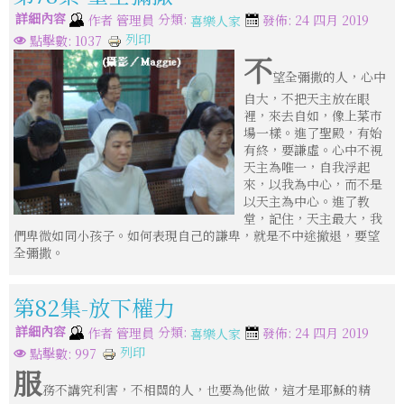
詳細內容
分類:
作者
管理員
發佈: 24 四月 2019
喜樂人家
列印
點擊數: 1037
不
望全彌撒的人，心中
自大，不把天主放在眼
裡，來去自如，像上菜市
場一樣。進了聖殿，有始
有終，要謙虛。心中不視
天主為唯一，自我浮起
來，以我為中心，而不是
以天主為中心。進了教
堂，記住，天主最大，我
們卑微如同小孩子。如何表現自己的謙卑，就是不中途撤退，要望
全彌撒。
第82集-放下權力
詳細內容
分類:
作者
管理員
發佈: 24 四月 2019
喜樂人家
列印
點擊數: 997
服
務不講究利害，不相關的人，也要為他做，這才是耶穌的精