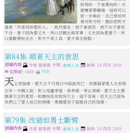
對等的，不是單向的。夫
妻嚷著要離婚，這時可以
退一步檢討，自己是如何
看待對方的，應該把對方
當做「你是我所愛的人」，既然愛他，就不會抱怨，就不在乎意見
不合，妻子因為愛丈夫，所以甘願去做家事；丈夫因為愛妻子，所
以喜歡帶她出去，對方不是工具，愛才是出發點。
第84集-順著天主的意思
詳細內容
分類:
作者
管理員
發佈: 24 四月 2019
喜樂人家
列印
點擊數: 1468
天
主很抽象，愛天主不只是口中說說而已，而要藉著愛人去表現
出來。中國人說，對父母盡孝道，是孝順，孝必須順，愛天主也要
順著天主的意思，和顏悅色地取悅天主，這不容易，但天主已經為
我們立了愛人如己的榜樣，像個愛孩子超越自己的母親。
第79集-改過如勇士斷臂
詳細內容
分類:
作者
管理員
發佈: 24 四月 2019
喜樂人家