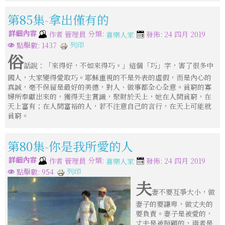
第85集-拿出僅有的
詳細內容
分類:
作者
管理員
發佈: 24 四月 2019
喜樂人家
列印
點擊數: 1437
俗
話說：「來得好，不如來得巧。」這個「巧」字，害了很多中
國人，大家變得愛取巧。耶穌重視的不是外表的虛假，而是內心的
真誠，毫不保留是最好的美德，對人、做事都全心全意。貧窮的寡
婦所奉獻出來的，獲得天主賞識，聚財於天上，她在人間貧窮，在
天上富有；在人間富裕的人，若不注意自己的言行，在天上可能就
貧窮。
第80集-你是我所愛的人
詳細內容
分類:
作者
管理員
發佈: 24 四月 2019
喜樂人家
列印
點擊數: 954
夫
妻不要互爭大小，做
妻子的要謙卑，做丈夫的
要負責。妻子是被愛的，
丈夫是被照顧的，兩者是