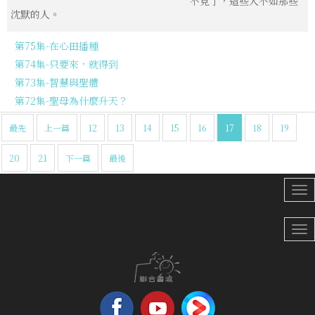
不見了，這些人不如那些
沈默的人。
第75集-在心田播種
第74集-只要來，就得到
第73集-智慧與聖體
第72集-聖母為什麼升天？
最先
上一篇
12
13
14
15
16
17
18
19
20
21
下一篇
最後