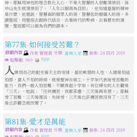
神。耶穌用神性的理念教化人心，不是大智慧的人很難領悟到，孫
中山先生就領悟到了，「人生以服務為目的」，他知道基督的精神
是什麼，他還說，智慧高的服眾人的務，智慧低的服個人的務。多
讀聖經，用聖經去跟時代結合、去看時代的弊病、去看歷史的演
變，聖經都可以做為我們的課本。
第77集-如何接受苦難？
詳細內容
分類:
作者
管理員
發佈: 24 四月 2019
喜樂人家
列印
點擊數: 969
人
常用自己的眼光看天主的安排，基於軟弱的人性，人總是怕這
怕那，當人不怕的時候，就是聖神在做工。十字架代表接受苦難的
能力，我們一般人怕苦難，不願背起十字架。有位婦女的人生觀是
「三天」，她說：「任何痛苦，我都承擔，三天後再來想。」耶穌
受了苦難，三天後復活，先接受，三天後也許痛苦就沒有了，三天
後也許觀念就改變了。
第81集-愛才是萬能
詳細內容
分類:
作者
管理員
發佈: 24 四月 2019
喜樂人家
列印
點擊數: 992