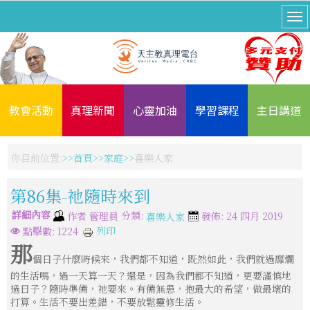
教會活動
真理新聞
心靈加油
學習課程
主日講道
你目前位置:
首頁
家庭
喜樂人家
第86集-祂隨時來到
詳細內容
分類:
作者
管理員
發佈: 24 四月 2019
喜樂人家
列印
點擊數: 1224
那
個日子什麼時候來，我們都不知道，既然如此，我們就過靡爛
的生活嗎，過一天算一天？還是，因為我們都不知道，更要謹慎地
過日子？隨時準備，祂要來。有備無患，抱最大的希望，做最壞的
打算。生活不要出差錯，不要放鬆靈修生活。