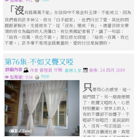
「沒
有錢萬萬不能」在信仰中不是金科玉律，不能成立，因為
我們看到許多神父、修女「白手起家」，他們付出了愛，其他的問
題跟著解決，支援就來了，從「沒有」變成「有」。德蕾莎修女帶
領的修女為臨終的人洗傷口，有位美國記者看了，講了一句話：
「給我一百萬，我也不做。」那位修女回道：「給我一百萬，我也
不要。」許多事不是用金錢衡量的，愛的付出是無價的。
第76集-不如又聾又啞
詳細內容
分類:
作者
管理員
發佈: 24 四月 2019
喜樂人家
列印
點擊數: 934
只
要用心去感受，這一
扇門關了，另一扇窗便開
了，既聾又啞的人，心思
特別靈敏。世界上的人，
有的不聾卻不如聾子，不
啞卻不如啞巴，能說話的
人，沒有一句正經話，一
大堆謊言瀰漫社會，真理