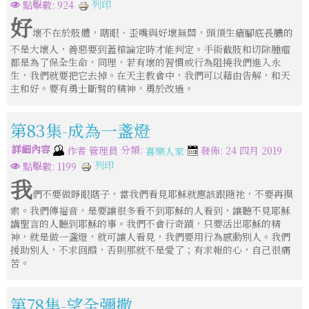
列印
點擊數: 924
好
壞不在於肢體，瞎眼、歪嘴與好壞無關，頭頂生瘡腳底長膿的
不是大壞人，善惡要到蓋棺論定時才能判定。手術截肢和切除腫瘤
都是為了保全生命，同理，若有壞的習慣或行為阻撓我們進入永
生，我們就要把它去掉。在天主教會中，我們可以藉由告解，和天
主和好。要有勇士斷臂的精神，勇於改過。
第83集-成為一盞燈
詳細內容
分類:
作者
管理員
發佈: 24 四月 2019
喜樂人家
列印
點擊數: 1199
我
們不要做睜眼瞎子，當我們看見耶穌就應該跟隨祂，不要再摸
索。我們傳福音，是要讓很多看不到耶穌的人看到，讓聽不見耶穌
講聖言的人聽到耶穌的事。我們不會行奇蹟，只要活出耶穌的精
神，就是做一盞燈，就可讓人看見，我們要用行為感動別人。我們
援助別人，不求回饋，否則那就不是愛了；有求報的心，自己很痛
苦。
第78集-望全彌撒