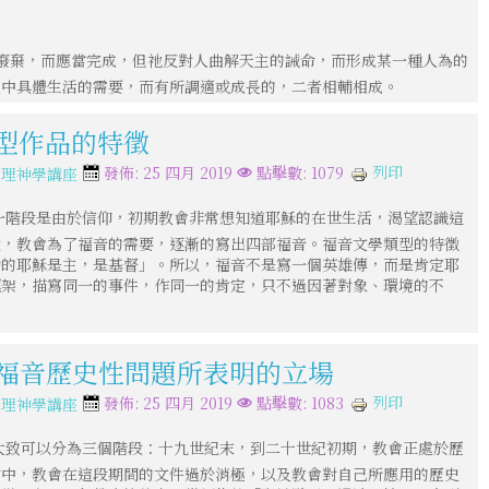
廢棄，而應當完成，但祂反對人曲解天主的誡命，而形成某一種人為的
史中具體生活的需要，而有所調適或成長的，二者相輔相成。
類型作品的特徵
列印
發佈: 25 四月 2019
點擊數: 1079
信理神學講座
一階段是由於信仰，初期教會非常想知道耶穌的在世生活，渴望認識這
段，教會為了福音的需要，逐漸的寫出四部福音。福音文學類型的特徵
肋的耶穌是主，是基督」。所以，福音不是寫一個英雄傳，而是肯定耶
框架，描寫同一的事件，作同一的肯定，只不過因著對象、環境的不
。
對福音歷史性問題所表明的立場
列印
發佈: 25 四月 2019
點擊數: 1083
信理神學講座
大致可以分為三個階段：十九世紀末，到二十世紀初期，教會正處於歷
當中，教會在這段期間的文件過於消極，以及教會對自己所應用的歷史