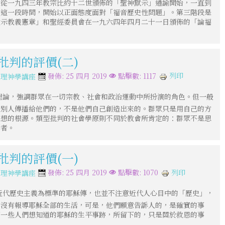
是從一九四三年教宗比約十二世頒佈的「聖神默示」通諭開始，一直到
的這一段時間，開始以正面態度面對「福音歷史性問題」。第三階段是
啟示教義憲章」和聖經委員會在一九六四年四月二十一日頒佈的「論福
批判的評價(二)
列印
發佈: 25 四月 2019
點擊數: 1117
信理神學講座
理論，強調群眾在一切宗教、社會和政治運動中所扮演的角色。但一般
是別人傳播給他們的，不是他們自己創造出來的。群眾只是用自己的方
思想的根源。類型批判的社會學原則不同於教會所肯定的：群眾不是思
創者。
批判的評價(一)
列印
發佈: 25 四月 2019
點擊數: 1070
信理神學講座
近代歷史主義為標準的耶穌傳，也並不注意近代人心目中的「歷史」，
者沒有報導耶穌全部的生活，可是，他們願意告訴人的，是確實的事
下一些人們想知道的耶穌的生平事跡，所留下的，只是關於救恩的事