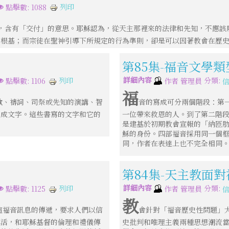
列印
點擊數: 1088
，含有「交付」的意思。耶穌認為，從天主那裡來的法律和先知，不應該
的根基；而宗徒在聖神引導下所規定的行為準則，卻是可以因著教會在歷
第85集-福音文學
詳細內容
分類:
列印
點擊數: 1106
作者
管理員
福
歌、禱詞、司祭或先知的演講、智
音的寫成可分兩個階段：第
寫成文字。這些書寫的文字和它的
一位帶來救恩的人。到了第二階
是建基於初期教會宣報的「納匝
穌的身份。四部福音採用同一個
同，作者在表達上也不完全相同
第84集-天主教面
詳細內容
分類:
列印
點擊數: 1125
作者
管理員
教
這福音訊息的傳遞，要求人們以信
會針對「福音歷史性問題」
復活，和耶穌基督的倫理和禮儀傳
史批判和唯理主義兩種思想潮流