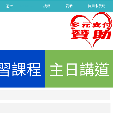
福音
separator
搜尋
贊助
信用卡贊助
習課程
主日講道