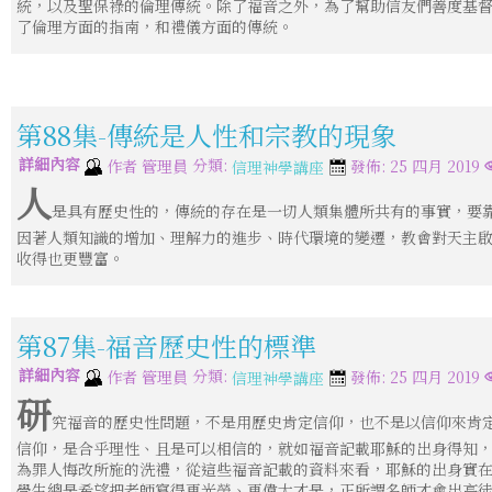
統，以及聖保祿的倫理傳統。除了福音之外，為了幫助信友們善度基
了倫理方面的指南，和禮儀方面的傳統。
第88集-傳統是人性和宗教的現象
詳細內容
分類:
作者
管理員
發佈: 25 四月 2019
信理神學講座
人
是具有歷史性的，傳統的存在是一切人類集體所共有的事實，要
因著人類知識的增加、理解力的進步、時代環境的變遷，教會對天主
收得也更豐富。
第87集-福音歷史性的標準
詳細內容
分類:
作者
管理員
發佈: 25 四月 2019
信理神學講座
研
究福音的歷史性問題，不是用歷史肯定信仰，也不是以信仰來肯
信仰，是合乎理性、且是可以相信的，就如福音記載耶穌的出身得知
為罪人悔改所施的洗禮，從這些福音記載的資料來看，耶穌的出身實
學生總是希望把老師寫得更光榮、更偉大才是，正所謂名師才會出高