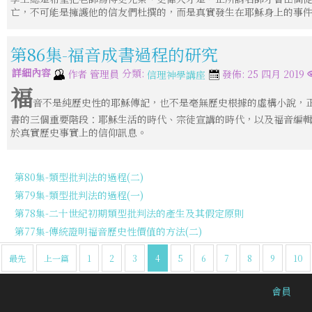
亡，不可能是擁護他的信友們杜撰的，而是真實發生在耶穌身上的事
第86集-福音成書過程的研究
詳細內容
分類:
作者
管理員
發佈: 25 四月 2019
信理神學講座
福
音不是純歷史性的耶穌傳記，也不是毫無歷史根據的虛構小說，
書的三個重要階段：耶穌生活的時代、宗徒宣講的時代，以及福音編
於真實歷史事實上的信仰訊息。
第80集-類型批判法的過程(二)
第79集-類型批判法的過程(一)
第78集-二十世紀初期類型批判法的產生及其假定原則
第77集-傳統證明福音歷史性價值的方法(二)
最先
上一篇
1
2
3
4
5
6
7
8
9
10
會員