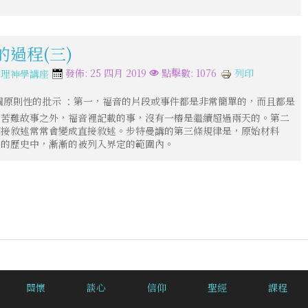
的過程(三)
列印
發佈: 25 四月 2019
點擊數: 1076
信理神學講座
個原則性的批示 ：第一，福音的片段或事件都是非常簡單的，而且都是
了苦難故事之外，福音裡記載的事，沒有一樁是繼續超過兩天的。第二
間接敘述常常會變成直接敘述。步特曼講的第三條規律是，原始材料
成的歷史中，漸漸的被列入界定的範圍內。
關懷
談心
信仰
聖經
課程