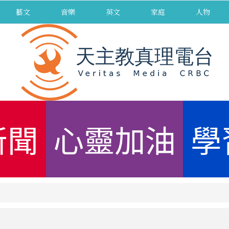
藝文
音樂
英文
家庭
人物
新聞
心靈加油
學