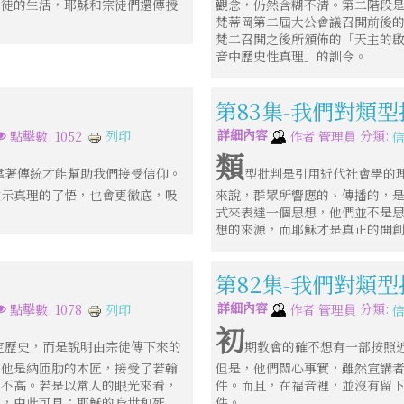
督徒的生活，耶穌和宗徒們還傳授
觀念，仍然含糊不清。第二階段
梵蒂岡第二屆大公會議召開前後
梵二召開之後所頒佈的「天主的
音中歷史性真理」的訓令。
第83集-我們對類型
詳細內容
分類:
列印
點擊數: 1052
作者
管理員
類
靠著傳統才能幫助我們接受信仰。
型批判是引用近代社會學的
啟示真理的了悟，也會更徹底，吸
來說，群眾所響應的、傳播的，
式來表達一個思想，他們並不是
想的來源，而耶穌才是真正的開
第82集-我們對類型
詳細內容
分類:
列印
點擊數: 1078
作者
管理員
初
定歷史，而是說明由宗徒傳下來的
期教會的確不想有一部按照
，他是納匝肋的木匠，接受了若翰
但是，他們關心事實，雖然宣講
在不高。若是以常人的眼光來看，
件。而且，在福音裡，並沒有留
徒，由此可見：耶穌的身世和死
件。