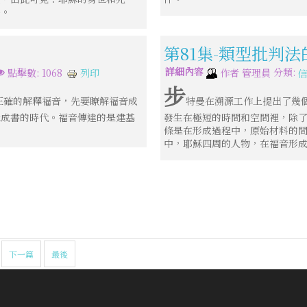
件。
第81集-類型批判法
詳細內容
分類:
列印
點擊數: 1068
作者
管理員
步
正確的解釋福音，先要瞭解福音成
特曼在溯源工作上提出了幾
輯成書的時代。福音傳達的是建基
發生在極短的時間和空間裡，除
條是在形成過程中，原始材料的
中，耶穌四周的人物，在福音形
下一篇
最後