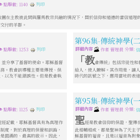
列印
點擊數: 1140
教團在主教彼此間與羅馬教宗共融的情況下，關於信仰和道德的當信道理
所交付的羊群。
第96集-傳統神學(
詳細內容
分類:
列印
點擊數: 1253
作者
管理員
「教
，並分享了基督的使命。耶穌基督
會傳統」包括宗徒性和
職務。教會訓導權主要是傳授、保
給人，使人瞭解。其作用是，讓
性、以及不能錯誤性。但是教會執
時代的訊號之下，應用當地的表
第95集-傳統神學(
詳細內容
分類:
列印
點擊數: 1125
作者
管理員
聖
聖經記載，耶穌基督具有為真理作
經是教會信仰的保證，聖傳
教制度，對於真理的保管和訓誨，
此相輔相成，都是聖神為了天主
示是圓滿的、最高的啟示。因此，
穌基督的福音，且是以福音為對