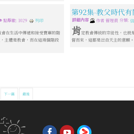
第92集-教父時代
詳細內容
分類:
列印
點擊數: 1029
作者
管理員
肯
教會在生活中傳遞和接受寶庫的階
定教會傳統的宗徒性，也就
裡，主體是教會，而在這兩個階段
督而來，這都是出自天主的意願
下一篇
最後