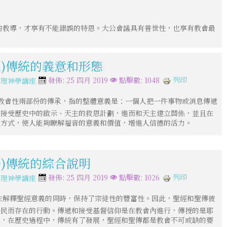
的教導，才享有不能錯誤的特恩。大公會議具有普世性，也享有教會最
二)傳統的義意和形態
列印
發佈: 25 四月 2019
點擊數: 1048
信理神學講座
教會性兩部份的傳承，指的整體意義是：一個人把一件事物或消息傳遞
人接受歷史中的啟示、天主的救恩計劃，進而和天主建立關係，並且在
達方式，使人能夠瞭解福音的意義和價值，增進人信德的活力。
一)傳統的綜合說明
列印
發佈: 25 四月 2019
點擊數: 1026
信理神學講座
在解釋聖經意義的同時，保持了宗徒性的豐富性。因此，聖經和聖傳彼
子民而存在的行動。傳遞和接受基督信仰是在教會內進行，傳授的是耶
象，在歷史過程中，傳統有了發展，聖經和聖傳都是教會不可或缺的要