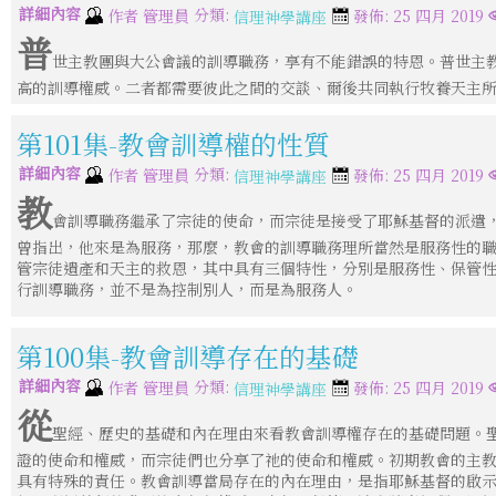
詳細內容
分類:
作者
管理員
發佈: 25 四月 2019
信理神學講座
普
世主教團與大公會議的訓導職務，享有不能錯誤的特恩。普世主
高的訓導權威。二者都需要彼此之間的交談、爾後共同執行牧養天主
第101集-教會訓導權的性質
詳細內容
分類:
作者
管理員
發佈: 25 四月 2019
信理神學講座
教
會訓導職務繼承了宗徒的使命，而宗徒是接受了耶穌基督的派遣
曾指出，他來是為服務，那麼，教會的訓導職務理所當然是服務性的
管宗徒遺產和天主的救恩，其中具有三個特性，分別是服務性、保管
行訓導職務，並不是為控制別人，而是為服務人。
第100集-教會訓導存在的基礎
詳細內容
分類:
作者
管理員
發佈: 25 四月 2019
信理神學講座
從
聖經、歷史的基礎和內在理由來看教會訓導權存在的基礎問題。
證的使命和權威，而宗徒們也分享了祂的使命和權威。初期教會的主
具有特殊的責任。教會訓導當局存在的內在理由，是指耶穌基督的啟