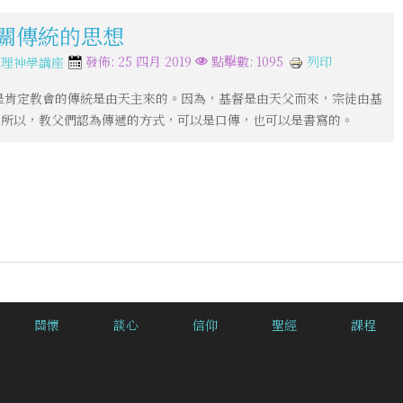
有關傳統的思想
列印
發佈: 25 四月 2019
點擊數: 1095
信理神學講座
是肯定教會的傳統是由天主來的。因為，基督是由天父而來，宗徒由基
。所以，教父們認為傳遞的方式，可以是口傳，也可以是書寫的。
關懷
談心
信仰
聖經
課程