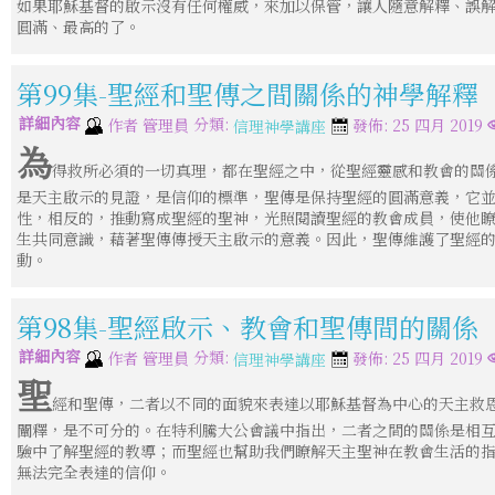
如果耶穌基督的啟示沒有任何權威，來加以保管，讓人隨意解釋、誤
圓滿、最高的了。
第99集-聖經和聖傳之間關係的神學解釋
詳細內容
分類:
作者
管理員
發佈: 25 四月 2019
信理神學講座
為
得救所必須的一切真理，都在聖經之中，從聖經靈感和教會的關
是天主啟示的見證，是信仰的標準，聖傳是保持聖經的圓滿意義，它
性，相反的，推動寫成聖經的聖神，光照閱讀聖經的教會成員，使他
生共同意識，藉著聖傳傳授天主啟示的意義。因此，聖傳維護了聖經
動。
第98集-聖經啟示、教會和聖傳間的關係
詳細內容
分類:
作者
管理員
發佈: 25 四月 2019
信理神學講座
聖
經和聖傳，二者以不同的面貌來表達以耶穌基督為中心的天主救
闡釋，是不可分的。在特利騰大公會議中指出，二者之間的關係是相
驗中了解聖經的教導；而聖經也幫助我們瞭解天主聖神在教會生活的
無法完全表達的信仰。