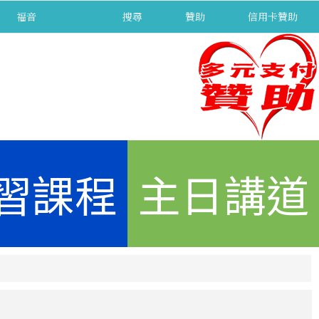
福音
separator
搜尋
贊助
信用卡贊助
習課程
主日講道