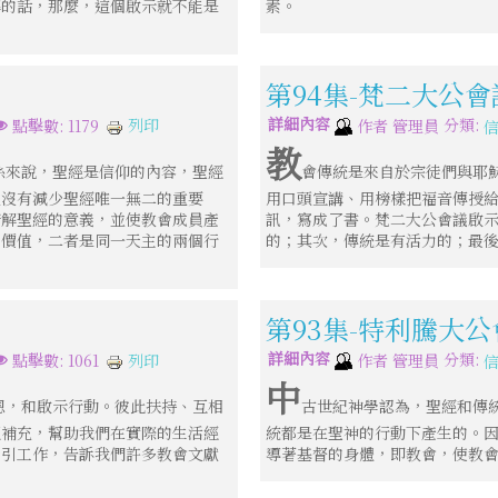
解的話，那麼，這個啟示就不能是
素。
第94集-梵二大公
詳細內容
分類:
列印
點擊數: 1179
作者
管理員
教
係來說，聖經是信仰的內容，聖經
會傳統是來自於宗徒們與耶
並沒有減少聖經唯一無二的重要
用口頭宣講、用榜樣把福音傳授
瞭解聖經的意義，並使教會成員產
訊，寫成了書。梵二大公會議啟
的價值，二者是同一天主的兩個行
的；其次，傳統是有活力的；最
第93集-特利騰大
詳細內容
分類:
列印
點擊數: 1061
作者
管理員
中
恩，和啟示行動。彼此扶持、互相
古世紀神學認為，聖經和傳
互補充，幫助我們在實際的生活經
統都是在聖神的行動下產生的。
指引工作，告訴我們許多教會文獻
導著基督的身體，即教會，使教