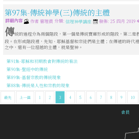
第97集-傳統神學(三)傳統的主體
詳細內容
分類:
作者
管理員
發佈: 25 四月 2019
信理神學講座
傳
統的過程分為兩個階段，第一個是傳統寶庫形成的階段，第二是
段。在形成階段裡，先知、耶穌基督和宗徒們是主體；在傳遞的時代
之中，還有一位超越的主體，就是聖神。
第91集-耶穌和初期教會對傳統的看法
第90集-聖經中的傳統
第89集-基督宗教的傳統現象
第88集-傳統是人性和宗教的現象
最先
上一篇
1
2
3
4
5
6
7
8
9
10
會員