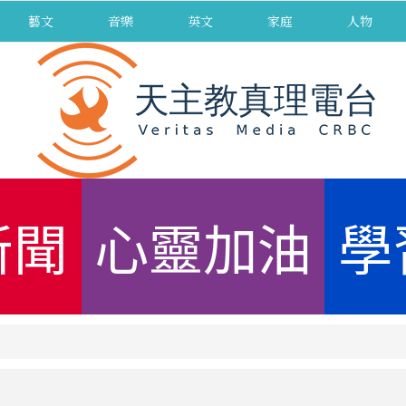
藝文
音樂
英文
家庭
人物
新聞
心靈加油
學