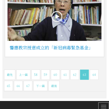
響應教宗授意成立的「新冠病毒緊急基金」
最先
上一篇
58
59
60
61
62
63
64
65
66
67
下一篇
最後