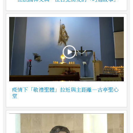
疫情下「敬禮聖體」拉近與主距離—古亭聖心
堂