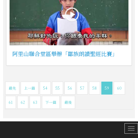
阿里山聯合堂區舉辦「鄒族朗讀聖經比賽」
最先
上一篇
54
55
56
57
58
59
60
61
62
63
下一篇
最後