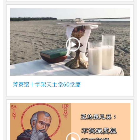
菁寮聖十字架天主堂60堂慶