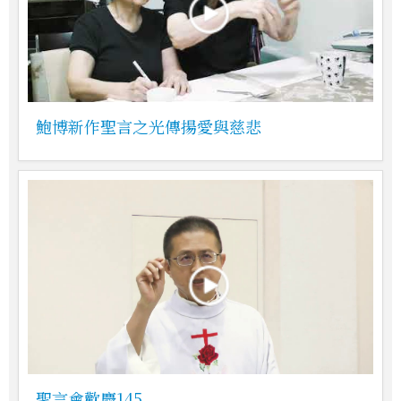
鮑博新作聖言之光傳揚愛與慈悲
聖言會歡慶145