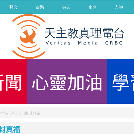
藝文
音樂
英文
家庭
人物
新聞
心靈加油
學
柯特5月22日冊封真福
封真福