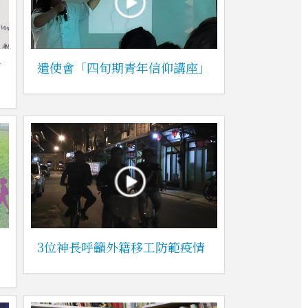
面
遣使會「四旬期青年信仰講座」
3位神長呼籲外籍移工防範疫情