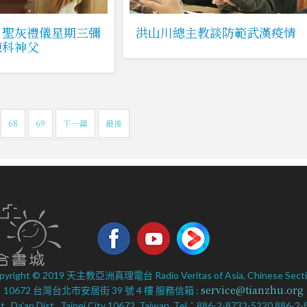
」聖灰禮儀星期三彌
洪山川總主教談防範武漢疫情
陳科神父
68
69
下一篇
最後
pyright © 2019 天主教亞洲真理電台 Radio Veritas of Asia, Chinese Secti
service@tianzhu.org
10672 台灣台北市安居街 39 號 4 樓 服務信箱 :
 St., Da’an Dist., Taipei City 10672, Taiwan. Tel：886-2-8732-5220 886-