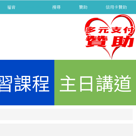
福音
separator
搜尋
贊助
信用卡贊助
習課程
主日講道