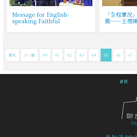
Message for English-
「全程實況
speaking Faithful
撒──主禮
最先
上一篇
60
61
62
63
64
65
66
67
會員
Co
4F, No.39, Anju