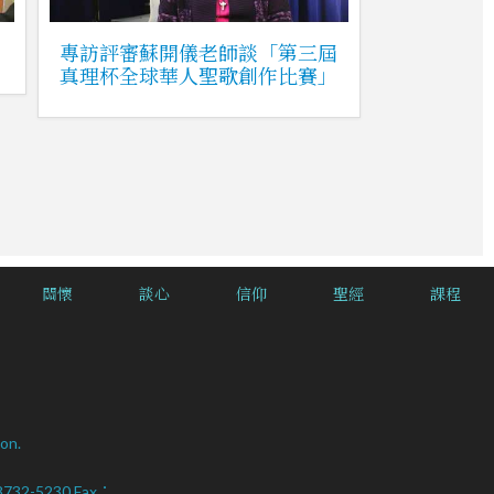
專訪評審蘇開儀老師談「第三屆
真理杯全球華人聖歌創作比賽」
關懷
談心
信仰
聖經
課程
on.
2-8732-5230 Fax：