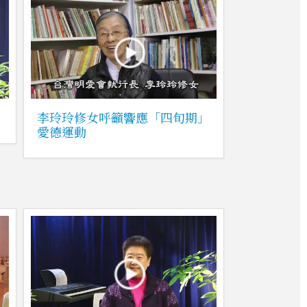
李玲玲修女呼籲響應「四旬期」
愛德運動