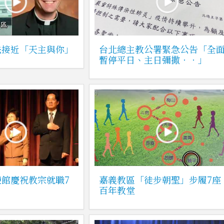
法接近「天主與你」
台北總主教公署緊急公告「全
暫停平日、主日彌撒‧‧」
館慶祝教宗就職7
嘉義教區「徒步朝聖」步履7座
百年教堂