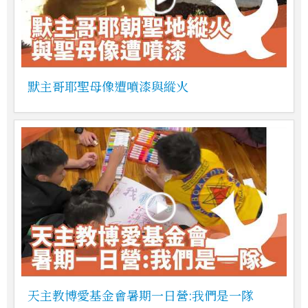
默主哥耶聖母像遭噴漆與縱火
天主教博愛基金會暑期一日營:我們是一隊