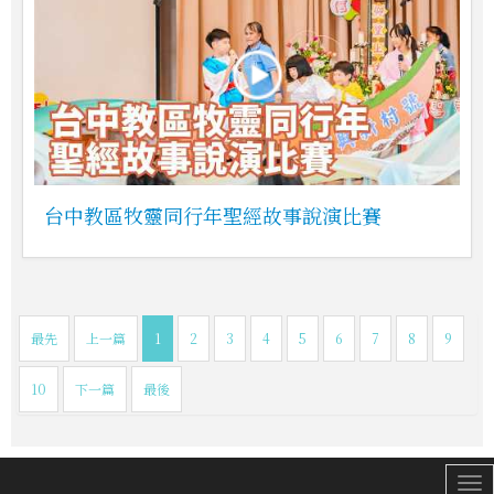
台中教區牧靈同行年聖經故事說演比賽
最先
上一篇
1
2
3
4
5
6
7
8
9
10
下一篇
最後