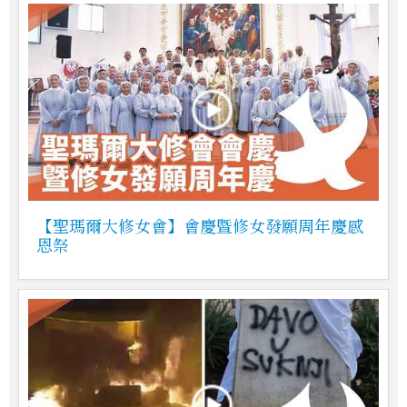
【聖瑪爾大修女會】會慶暨修女發願周年慶感
恩祭