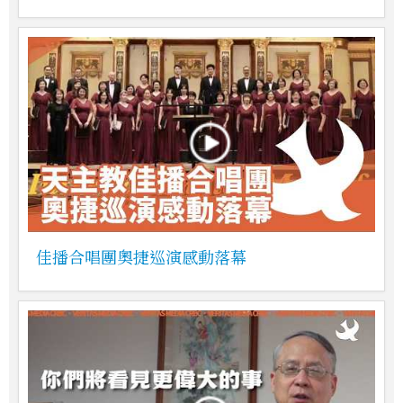
佳播合唱團奧捷巡演感動落幕