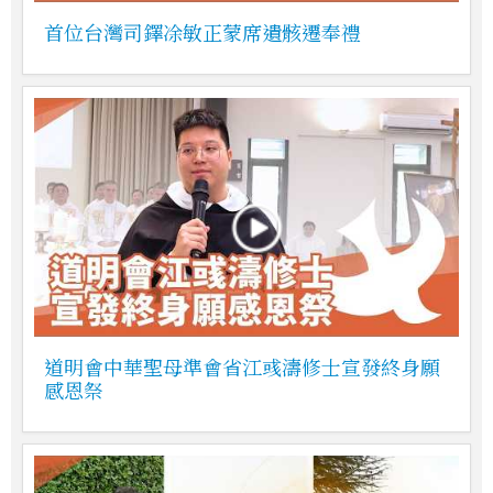
首位台灣司鐸凃敏正蒙席遺骸遷奉禮
道明會中華聖母準會省江彧濤修士宣發終身願
感恩祭