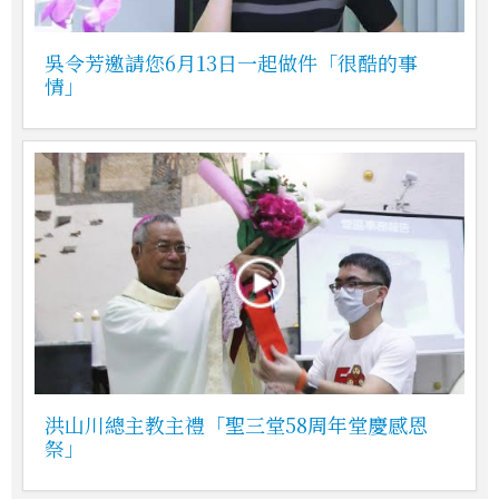
吳令芳邀請您6月13日一起做件「很酷的事
情」
洪山川總主教主禮「聖三堂58周年堂慶感恩
祭」