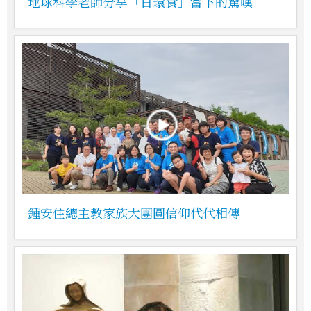
地球科學老師分享「日環食」當下的驚嘆
鍾安住總主教家族大團圓信仰代代相傳