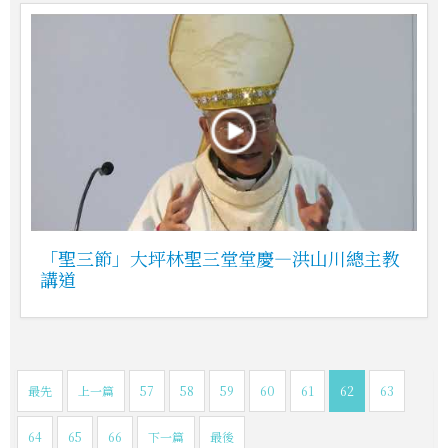
「聖三節」大坪林聖三堂堂慶—洪山川總主教
講道
最先
上一篇
57
58
59
60
61
62
63
64
65
66
下一篇
最後