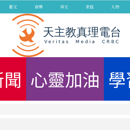
藝文
音樂
英文
家庭
人物
新聞
心靈加油
學