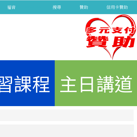
福音
separator
搜尋
贊助
信用卡贊助
習課程
主日講道