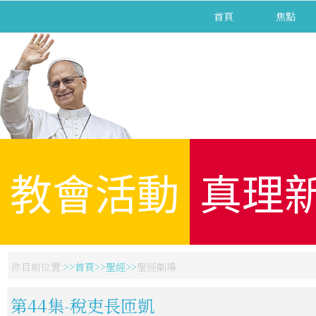
首頁
焦點
教會活動
真理
你目前位置:
首頁
聖經
聖經劇場
第44集-稅吏長匝凱