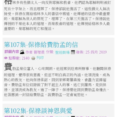
格
林多有些猶太人一向反對耶穌和教會，他們認為耶穌明明被釘
死在十字架上，而且埋葬了，保祿卻說他復活了，這些猶太人無法
接受。保祿在寫給格林多人的書信中寫道，他傳遞的信息中最重要
的，是耶穌為世人的罪死了，埋葬了，在第三天復活了。保祿說他
傳授的不是他本人的道理，而是教會的道理，他傳授給格林多人最
重要的，是耶穌的死亡和復活。
第107集-保祿給費肋孟的信
詳細內容
分類:
作者
管理員
發佈: 25 四月 2019
聖經劇場
列印
點擊數: 2140
費
肋孟是位富人，心地開朗。他經常到厄弗所辦事，他聽聞保祿
的道理，覺得很有意義，但並不明白真正的內涵。他領洗後，成為
熱心的教友，他向保祿承諾，回到家鄉哥羅森後，會盡力宣揚福
音。費肋孟有位奴隸做了對不起主人的事，逃亡到羅馬，見到保
祿，並領洗成為教友。過了一陣子，保祿要他回到費肋孟身邊去，
他答應捎一封信給費肋孟，說費肋孟一定會寬恕他。
第102集-保祿談神恩與愛