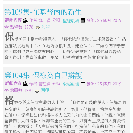
第109集-在基督內的新生
詳細內容
分類:
作者
管理員
發佈: 25 四月 2019
聖經劇場
列印
點擊數: 1778
保
祿在信中指示哥羅森人：「你們既然接受了主耶穌基督，生活
就應該以祂為中心，在祂內紮根生長，建立信心，正如你們所學習
的，你們也要充滿感謝的心。」保祿接著寫道：「你們與基督結
合，得到了豐富的生命，祂是一切掌權者和率領者的元首。」
第104集-保祿為自己辯護
詳細內容
分類:
作者
管理員
發佈: 25 四月 2019
聖經劇場
列印
點擊數: 1891
格
林多猶太保守主義的人士說：「我們是正義的僕人，保祿是個
狂妄的人，怎麼能相信他說的呢？」為此，保祿寫了格林多後書，
在信中，保祿指出他和格林多人在天主內的密切關係。他說，宣講
福音關乎人的得救，是非常重要的工作，只有天主揀選的人有資格
擔任，他寫道：「天主既然憐憫我們，把這個任務交給我們，我們
絕不膽怯。我們放棄一切瞹眛可恥的事，不行詭詐，也不歪曲天的