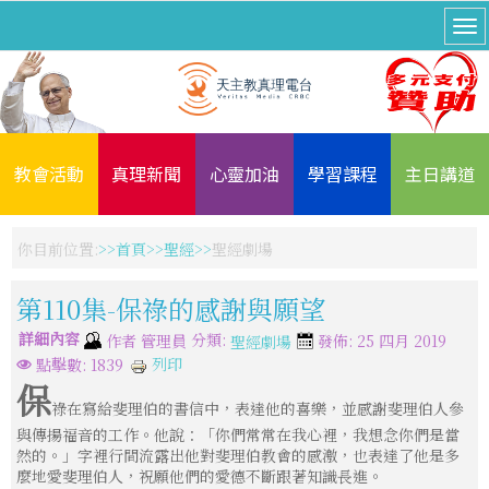
教會活動
真理新聞
心靈加油
學習課程
主日講道
你目前位置:
首頁
聖經
聖經劇場
第110集-保祿的感謝與願望
詳細內容
分類:
作者
管理員
發佈: 25 四月 2019
聖經劇場
列印
點擊數: 1839
保
祿在寫給斐理伯的書信中，表達他的喜樂，並感謝斐理伯人參
與傳揚福音的工作。他說：「你們常常在我心裡，我想念你們是當
然的。」字裡行間流露出他對斐理伯教會的感激，也表達了他是多
麼地愛斐理伯人，祝願他們的愛德不斷跟著知識長進。