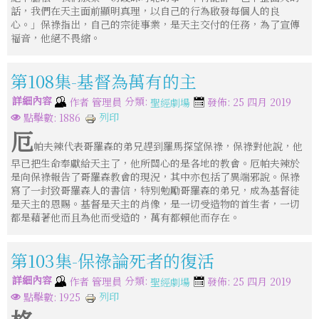
話，我們在天主面前顯明真理，以自己的行為啟發每個人的良
心。」保祿指出，自己的宗徒事業，是天主交付的任務，為了宣傳
福音，他絕不畏縮。
第108集-基督為萬有的主
詳細內容
分類:
作者
管理員
發佈: 25 四月 2019
聖經劇場
列印
點擊數: 1886
厄
帕夫辣代表哥羅森的弟兄趕到羅馬探望保祿，保祿對他說，他
早已把生命奉獻給天主了，他所關心的是各地的教會。厄帕夫辣於
是向保祿報告了哥羅森教會的現況，其中亦包括了異端邪說。保祿
寫了一封致哥羅森人的書信，特別勉勵哥羅森的弟兄，成為基督徒
是天主的恩賜。基督是天主的肖像，是一切受造物的首生者，一切
都是藉著他而且為他而受造的，萬有都賴他而存在。
第103集-保祿論死者的復活
詳細內容
分類:
作者
管理員
發佈: 25 四月 2019
聖經劇場
列印
點擊數: 1925