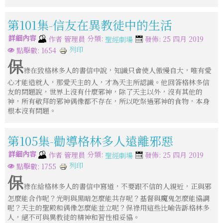
第101集-信友在異教徒中的生活
詳細內容
分類:
作者
管理員
發佈: 25 四月 2019
聖經劇場
列印
點擊數: 1654
保
祿在致格林多人的書信中說，知識只會使人傲慢自大，唯有愛
心才能造就人，那愛天主的人，才為天主所認識。他回答格林多信
友的問題說，世界上沒有什麼邪神，除了天主以外，沒有其他的
神，所有敬拜的邪神偶像都不存在，所以吃祭過邪神的食物，本身
根本沒有問題。
第105集-勸導格林多人遠離邪惡
詳細內容
分類:
作者
管理員
發佈: 25 四月 2019
聖經劇場
列印
點擊數: 1755
保
祿在給格林多人的書信中寫道，不要跟不信的人親近，正與邪
怎麼能合作呢？光明與黑暗怎麼能共存呢？基督與魔鬼怎麼能協調
呢？天主的聖殿和偶像怎麼能並立呢？保祿用這些比喻告訴格林多
人，絕不可與異教徒的精神和習性相妥協。