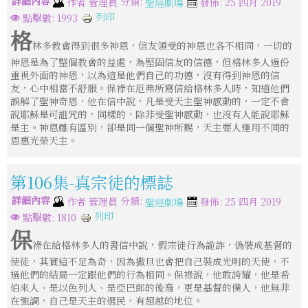
詳細內容
分類:
作者
管理員
發佈: 25 四月 2019
聖經劇場
列印
點擊數: 1993
格
林多教會得到很多神恩，信友領受的神恩也各不相同，一切的
神恩是為了整個教會的益處，為堅固信友的信德，但格林多人過份
重視外面的神恩，以為這是他們自己的功德，沒有得到神恩的信
友，心中相當不舒服。保祿在厄弗所寫信給格林多人時，知道他們
誤解了聖神奇恩，他在信中說，凡是受天主聖神感動的，一定不會
說耶穌是可詛咒的，同樣的，除非受聖神感動，也沒有人能說耶穌
是主。神恩雖有區別，卻是同一個聖神所賜，天主要人運用不同的
恩惠光榮天主。
第106集-真宗徒的標誌
詳細內容
分類:
作者
管理員
發佈: 25 四月 2019
聖經劇場
列印
點擊數: 1810
保
祿在給格林多人的書信中說，假宗徒行為詭詐，偽裝成基督的
使徒，其實這不足為奇，因為撒旦也會把自己裝成光明的天使，不
過他們的結局一定跟他們的行為相同。保祿說，他敢誇耀，他是希
伯來人、是以色列人、是亞巴郎的後裔，更是基督的僕人，他無非
在強調，自己是天主的選民，有超越的地位。