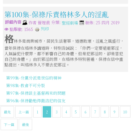
第100集-保祿斥責格林多人的淫亂
詳細內容
分類:
作者
管理員
發佈: 25 四月 2019
聖經劇場
列印
點擊數: 1565
格
林多是商業城市，居民生活奢華，道德敗壞，淫亂之風盛行，
當年保祿在格林多講道時，特別告誡說：「你們一定要遠避邪淫，
人無論犯什麼罪，都不影響自己的身體，但是犯邪淫的，卻是冒犯
自己的身體。」由於邪淫的罪，在格林多特別普遍，保祿在信中重
點提出，叫格林多人不要去犯邪淫。
第99集-分黨分派是世俗的精神
第98集-教會不可分裂
第97集-保祿談主基督再來的問題
第96集-保祿勸勉得撒洛尼的信友
最先
上一篇
1
2
3
4
5
6
7
8
9
10
下一篇
最後