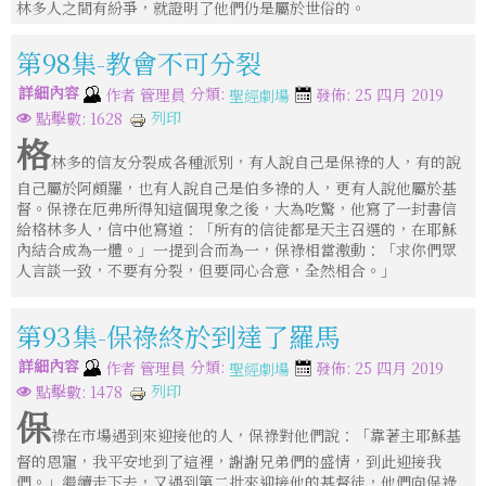
林多人之間有紛爭，就證明了他們仍是屬於世俗的。
第98集-教會不可分裂
詳細內容
分類:
作者
管理員
發佈: 25 四月 2019
聖經劇場
列印
點擊數: 1628
格
林多的信友分裂成各種派別，有人說自己是保祿的人，有的說
自己屬於阿頗羅，也有人說自己是伯多祿的人，更有人說他屬於基
督。保祿在厄弗所得知這個現象之後，大為吃驚，他寫了一封書信
給格林多人，信中他寫道：「所有的信徒都是天主召選的，在耶穌
內結合成為一體。」一提到合而為一，保祿相當激動：「求你們眾
人言談一致，不要有分裂，但要同心合意，全然相合。」
第93集-保祿終於到達了羅馬
詳細內容
分類:
作者
管理員
發佈: 25 四月 2019
聖經劇場
列印
點擊數: 1478
保
祿在市場遇到來迎接他的人，保祿對他們說：「靠著主耶穌基
督的恩寵，我平安地到了這裡，謝謝兄弟們的盛情，到此迎接我
們。」繼續走下去，又遇到第二批來迎接他的基督徒，他們向保祿