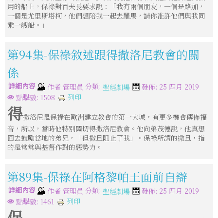
用的船上，保祿對百夫長要求說：「我有兩個朋友，一個是路加，
一個是尤里斯塔柯，他們想陪我一起去羅馬，請你准許他們與我同
乘一艘船。」
第94集-保祿敘述跟得撒洛尼教會的關
係
詳細內容
分類:
作者
管理員
發佈: 25 四月 2019
聖經劇場
列印
點擊數: 1508
得
撒洛尼是保祿在歐洲建立教會的第一大城，有更多機會傳佈福
音，所以，當時他特別關切得撒洛尼教會。他向弟茂德說，他真想
回去鼓勵當地的弟兄，「但撒旦阻止了我」。保祿所謂的撒旦，指
的是常常與基督作對的惡勢力。
第89集-保祿在阿格黎帕王面前自辯
詳細內容
分類:
作者
管理員
發佈: 25 四月 2019
聖經劇場
列印
點擊數: 1461
保