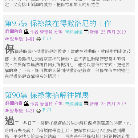
定，又有排山倒海的威力，把保祿和眾人的船捲住。
第95集-保祿談在得撒洛尼的工作
詳細內容
分類:
作者
管理員
發佈: 25 四月 2019
聖經劇場
列印
點擊數: 1481
保
祿時時關心得撒洛尼的教會，當他在雅典時，就吩咐門徒弟茂
德，到得撒洛尼去觀察當地的情形，並代表他鼓勵安慰當地的信
友。由於保祿無法親自回到得撒洛尼，他便以書信的方式，把他要
講的寫了下來，託可靠的人帶到得撒洛尼教會，保祿在信中敘述他
在得撒洛尼宣講福音的情形。
第90集-保祿乘船解往羅馬
詳細內容
分類:
作者
管理員
發佈: 25 四月 2019
聖經劇場
列印
點擊數: 1421
過
了一些日子，裴斯托總督終於決定解送保祿到羅馬的時間，也
吩咐百夫長說：「麻煩你帶些士兵，把保祿和其他囚犯解送到羅
馬，平安地交給皇帝的法庭。」百夫長把保祿和其他囚犯押送到徵