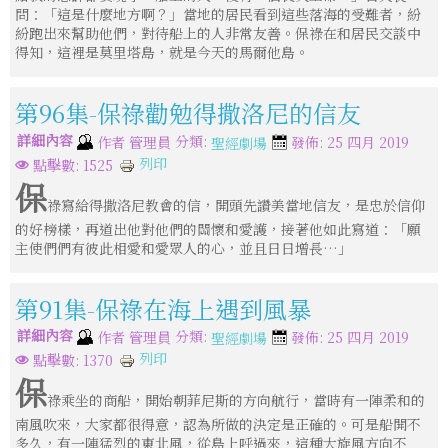
問：「這是什麼地方啊？」當地的居民看到這些落海的受難者，紛
紛跑出來幫助他們，對待船上的人非常友善。保祿在和居民交談中
得知，這裡是莫里塔島，就是今天的馬爾他島。
第96集-保祿勸勉得撒洛尼的信友
詳細內容
分類:
作者
管理員
發佈: 25 四月 2019
聖經劇場
列印
點擊數: 1525
保
祿寫給得撒洛尼教會的信，開頭先讚美當地信友，是忠於信仰
的好榜樣，再道出他對他們的關懷和愛護，接著他如此寫道：「願
主使們們有彼此相愛和愛眾人的心，並且日日增長…」
第91集-保祿在海上遇到風暴
詳細內容
分類:
作者
管理員
發佈: 25 四月 2019
聖經劇場
列印
點擊數: 1370
保
祿乘坐的商船，開始朝菲尼斯的方向航行，當時有一陣柔和的
南風吹來，大家都很得意，認為所做的決定是正確的。可是船開不
多久，有一陣猛烈的東北風，從島上呼過來，這種大旋風方向不