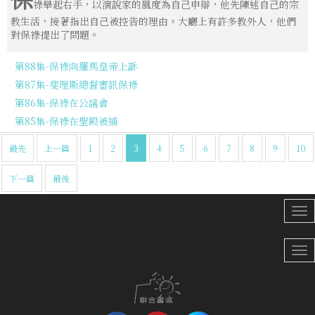
祿舉起右手，以演說家的風度為自己申辯，他先陳述自己的宗
教生活，接著指出自己被控告的理由。大廳上有許多教外人，他們
對保祿提出了問題。
第88集-保祿向羅馬皇帝上訴
第87集-斐理斯總督審訊保祿
第86集-保祿在公議會
第85集-保祿在聖殿被捕
最先
上一篇
1
2
3
4
5
6
7
8
9
10
下一篇
最後