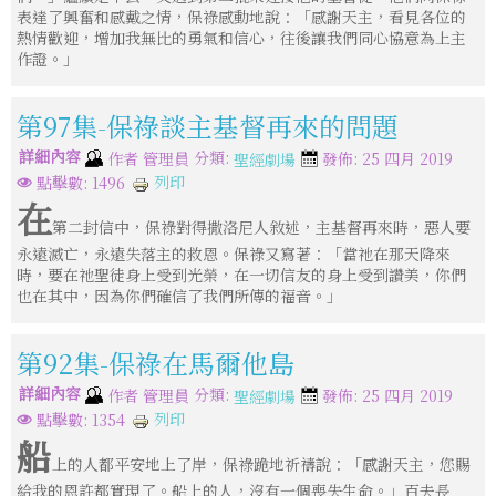
表達了興奮和感戴之情，保祿感動地說：「感謝天主，看見各位的
熱情歡迎，增加我無比的勇氣和信心，往後讓我們同心協意為上主
作證。」
第97集-保祿談主基督再來的問題
詳細內容
分類:
作者
管理員
發佈: 25 四月 2019
聖經劇場
列印
點擊數: 1496
在
第二封信中，保祿對得撒洛尼人敘述，主基督再來時，惡人要
永遠滅亡，永遠失落主的救恩。保祿又寫著：「當祂在那天降來
時，要在祂聖徒身上受到光榮，在一切信友的身上受到讚美，你們
也在其中，因為你們確信了我們所傳的福音。」
第92集-保祿在馬爾他島
詳細內容
分類:
作者
管理員
發佈: 25 四月 2019
聖經劇場
列印
點擊數: 1354
船
上的人都平安地上了岸，保祿跪地祈禱說：「感謝天主，您賜
給我的恩許都實現了。船上的人，沒有一個喪失生命。」百夫長