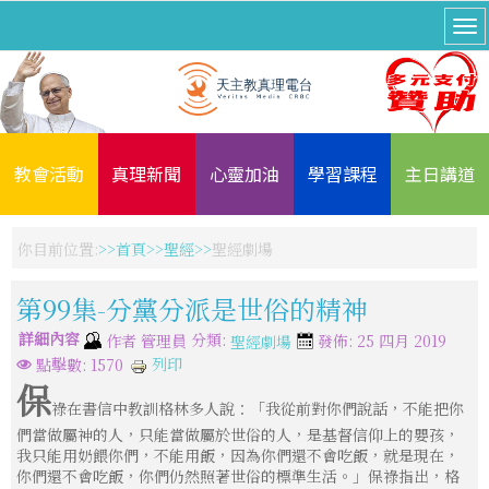
教會活動
真理新聞
心靈加油
學習課程
主日講道
你目前位置:
首頁
聖經
聖經劇場
第99集-分黨分派是世俗的精神
詳細內容
分類:
作者
管理員
發佈: 25 四月 2019
聖經劇場
列印
點擊數: 1570
保
祿在書信中教訓格林多人說：「我從前對你們說話，不能把你
們當做屬神的人，只能當做屬於世俗的人，是基督信仰上的嬰孩，
我只能用奶餵你們，不能用飯，因為你們還不會吃飯，就是現在，
你們還不會吃飯，你們仍然照著世俗的標準生活。」保祿指出，格