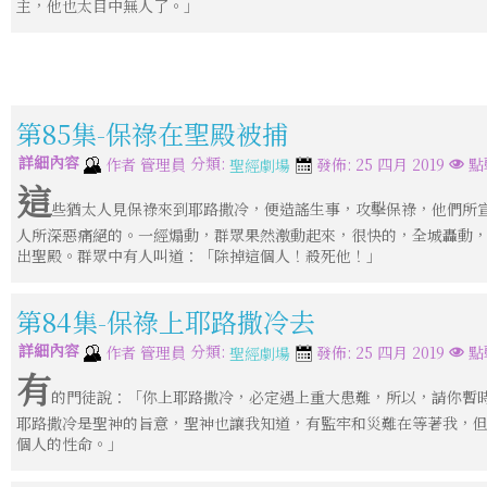
主，他也太目中無人了。」
第85集-保祿在聖殿被捕
詳細內容
分類:
作者
管理員
發佈: 25 四月 2019
點
聖經劇場
這
些猶太人見保祿來到耶路撒冷，便造謠生事，攻擊保祿，他們所
人所深惡痛絕的。一經煽動，群眾果然激動起來，很快的，全城轟動
出聖殿。群眾中有人叫道：「除掉這個人！殺死他！」
第84集-保祿上耶路撒冷去
詳細內容
分類:
作者
管理員
發佈: 25 四月 2019
點
聖經劇場
有
的門徒說：「你上耶路撒冷，必定遇上重大患難，所以，請你暫
耶路撒冷是聖神的旨意，聖神也讓我知道，有監牢和災難在等著我，
個人的性命。」