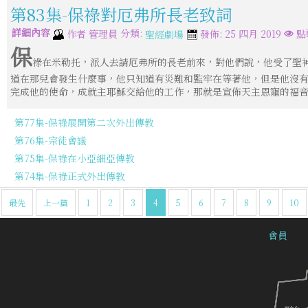
第83集-保祿對厄弗所長老致詞
詳細內容
分類:
作者
管理員
發佈: 25 四月 2019
點
聖經劇場
保
祿在米勒托，派人去請厄弗所的長老前來，對他們說，他受了聖
道在那兒會發生什麼事，他只知道有災難和監牢在等著他，但是他沒
完成他的使命，成就主耶穌交給他的工作，那就是宣佈天主恩寵的福
第77集-保祿展開第二次外出傳教
第76集-宗徒會議
第75集-保祿在小亞細亞傳教
第74集-保祿正式外出傳教
最先
上一篇
1
2
3
4
5
6
7
8
9
10
會員