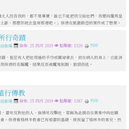
猶太人控告我的，都不是事實，誰也不能把我交給他們，我要向羅馬皇
帝上訴，那麼你就去皇帝那裡吧。」保祿在凱撒勒亞的案件成了懸案。
弗所行奇蹟
列印
發佈: 25 四月 2019
點擊數: 1320
聖經劇場
奇蹟，甚至有人把他用過的手巾或圍裙拿去，放在病人的身上，也能消
冒用保祿的名驅魔，結果反而被魔鬼制服，狼狽而逃。
次遠行傳教
列印
發佈: 25 四月 2019
點擊數: 1387
聖經劇場
月，當地反對他的人，無情地攻擊他，耶穌為此親自在異象中向他顯
教會。保祿看格林多教會已有相當的基礎，就祝福了格林多的弟兄，然