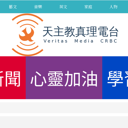
藝文
音樂
英文
家庭
人物
新聞
心靈加油
學