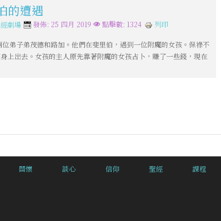
里伯的遭遇
列印
發佈: 25 四月 2019
點擊數: 1324
聖經劇場
兩位弟子弟茂德和路加。他們在斐里伯，遇到一位附魔的女孩。保祿不
孩身上出去。女孩的主人原先靠著附魔的女孩占卜，賺了一些錢，現在
關懷
談心
信仰
聖經
課程