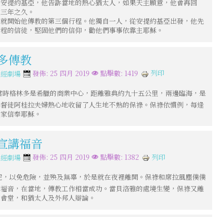
回安提約基亞，他告訴當地的熱心猶太人，如果天主願意，他會再回
教三年之久。
，就開始他傳教的第三個行程。他獨自一人，從安提約基亞出發，他先
行程的信徒，堅固他們的信仰，勸他們事事依靠主耶穌。
林多傳教
列印
發佈: 25 四月 2019
點擊數: 1419
聖經劇場
當時格林多是希臘的商業中心，距離雅典約九十五公里，兩邊臨海，是
基督徒阿桂拉夫婦熱心地收留了人生地不熟的保祿。保祿依慣例，每逢
大家信奉耶穌。
典宣講福音
列印
發佈: 25 四月 2019
點擊數: 1382
聖經劇場
尼，以免危險，並殃及無辜，於是就在夜裡離開。保祿和席拉風塵僕僕
講福音，在當地，傳教工作相當成功。當貝洛雅的處境生變，保祿又離
太會堂，和猶太人及外邦人辯論。