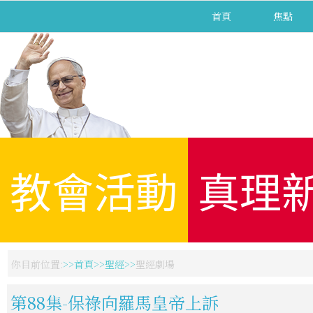
首頁
焦點
教會活動
真理
你目前位置:
首頁
聖經
聖經劇場
第88集-保祿向羅馬皇帝上訴