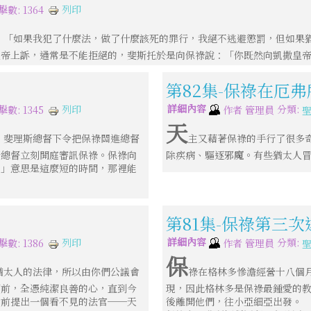
列印
擊數: 1364
：「如果我犯了什麼法，做了什麼該死的罪行，我絕不逃避懲罰，但如果
皇帝上訴，通常是不能拒絕的，斐斯托於是向保祿說：「你既然向凱撒皇
第82集-保祿在厄
詳細內容
分類:
列印
擊數: 1345
作者
管理員
天
，斐理斯總督下令把保祿關進總督
主又藉著保祿的手行了很多
斯總督立刻開庭審訊保祿。保祿向
除疾病、驅逐邪魔。有些猶太人
。」意思是這麼短的時間，那裡能
第81集-保祿第三
詳細內容
分類:
列印
擊數: 1386
作者
管理員
保
猶太人的法律，所以由你們公議會
祿在格林多慘澹經營十八個
面前，全憑純潔良善的心，直到今
現，因此格林多是保祿最鍾愛的
會前提出一個看不見的法官──天
後離開他們，往小亞細亞出發。