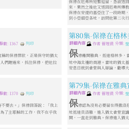
保祿在厄弗所短暫逗留，急欲返
來，果然之後他又返回厄弗所傳
保祿在安提約基亞住了一段時期
到小亞細亞各地，訪問他第二次
第80集-保祿在格
詳細內容
分類:
列印
擊數: 1367
作者
管理員
保
宣稱的保祿罪狀，正是保守的猶太
祿離開雅典，抵達格林多，
，人們跑過來，抓住保祿，把他拉
地中海北邊的商港。當地的猶太
安息日就到會堂與人辯論，勸導
第79集-保祿在雅
詳細內容
分類:
列印
擊數: 1370
作者
管理員
保
時不要去。」保祿回答說：「我上
祿認為沒有必要留在得撒洛
但為了主耶穌的工作，我不在乎我
地抵達貝洛雅，進入猶太會堂宣
開，一直走到雅典。保祿進入猶