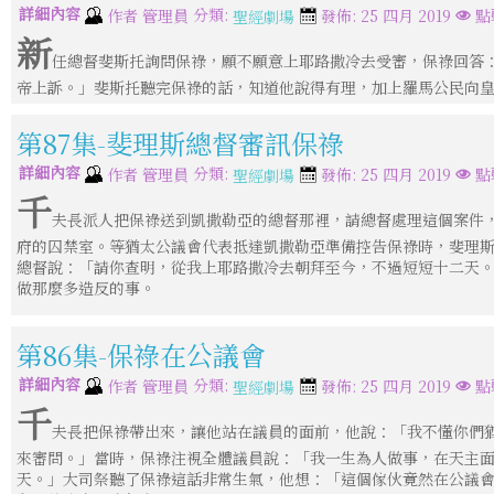
詳細內容
分類:
作者
管理員
發佈: 25 四月 2019
點
聖經劇場
新
任總督斐斯托詢問保祿，願不願意上耶路撒冷去受審，保祿回答
帝上訴。」斐斯托聽完保祿的話，知道他說得有理，加上羅馬公民向
第87集-斐理斯總督審訊保祿
詳細內容
分類:
作者
管理員
發佈: 25 四月 2019
點
聖經劇場
千
夫長派人把保祿送到凱撒勒亞的總督那裡，請總督處理這個案件
府的囚禁室。等猶太公議會代表抵達凱撒勒亞準備控告保祿時，斐理
總督說：「請你查明，從我上耶路撒冷去朝拜至今，不過短短十二天
做那麼多造反的事。
第86集-保祿在公議會
詳細內容
分類:
作者
管理員
發佈: 25 四月 2019
點
聖經劇場
千
夫長把保祿帶出來，讓他站在議員的面前，他說：「我不懂你們
來審問。」當時，保祿注視全體議員說：「我一生為人做事，在天主
天。」大司祭聽了保祿這話非常生氣，他想：「這個傢伙竟然在公議