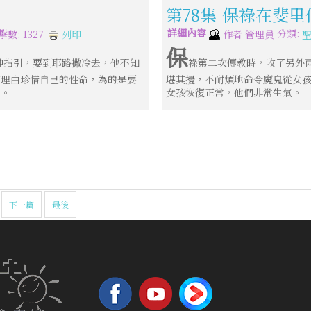
第78集-保祿在斐
詳細內容
分類:
列印
擊數: 1327
作者
管理員
保
神指引，要到耶路撒冷去，他不知
祿第二次傳教時，收了另外
有理由珍惜自己的性命，為的是要
堪其擾，不耐煩地命令魔鬼從女
音。
女孩恢復正常，他們非常生氣。
下一篇
最後