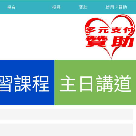
福音
separator
搜尋
贊助
信用卡贊助
習課程
主日講道