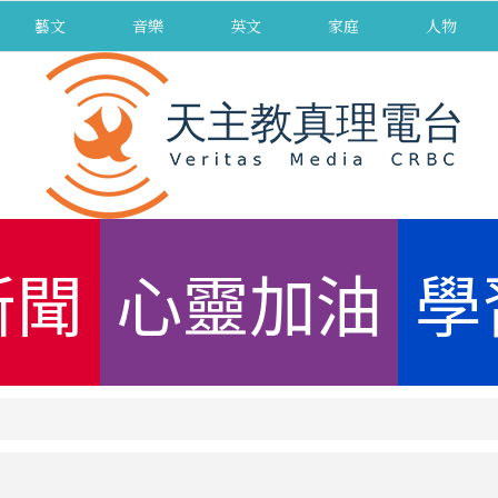
藝文
音樂
英文
家庭
人物
新聞
心靈加油
學