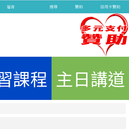
福音
separator
搜尋
贊助
信用卡贊助
習課程
主日講道