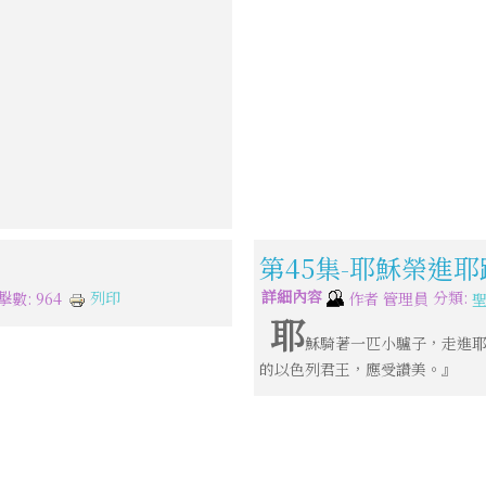
第45集-耶穌榮進
詳細內容
分類:
列印
擊數: 964
作者
管理員
耶
穌騎著一匹小驢子，走進
的以色列君王，應受讚美。』