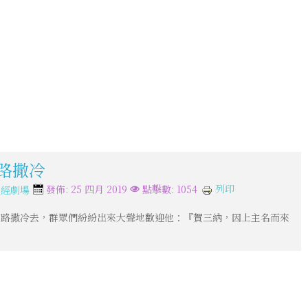
耶路撒冷
列印
發佈: 25 四月 2019
點擊數: 1054
聖經劇場
耶路撒冷去，群眾們紛紛出來大聲地歡迎他：『賀三納，因上主名而來