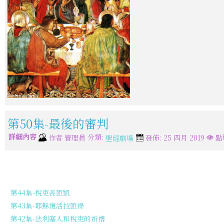
第50集-最後的審判
詳細內容
分類:
作者
管理員
發佈: 25 四月 2019
點
聖經劇場
第44集-稅吏長匝凱
第43集-耶穌復活拉匝祿
第42集-法利塞人和稅吏的祈禱