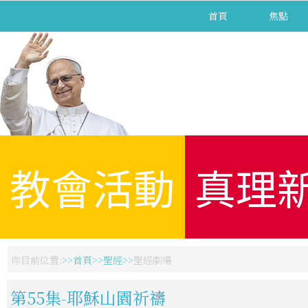
首頁
焦點
教會活動
真理
你目前位置:
首頁
聖經
聖經劇場
第55集-耶穌山園祈禱