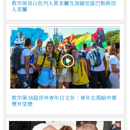
教宗接見以色列人質家屬及加薩地區巴勒斯坦
人家屬
教宗第38屆世界青年日文告：青年在黑暗中要
懷有望德