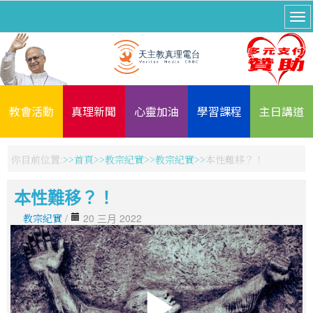
教會活動
真理新聞
心靈加油
學習課程
主日講道
你目前位置:
首頁
教宗紀實
教宗紀實
本性難移？！
本性難移？！
教宗紀實
/
20 三月 2022