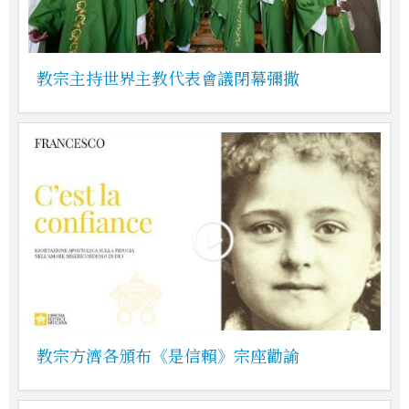
教宗主持世界主教代表會議閉幕彌撒
教宗方濟各頒布《是信賴》宗座勸諭