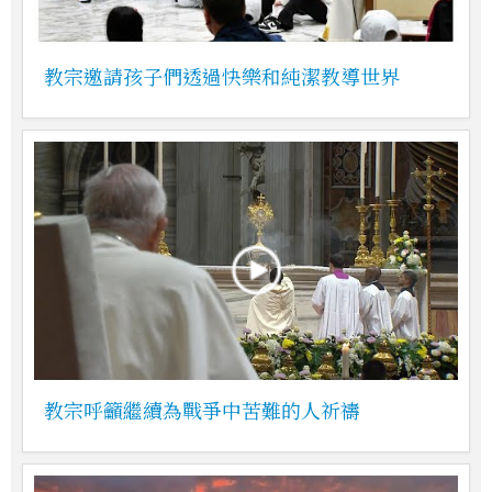
教宗邀請孩子們透過快樂和純潔教導世界
教宗呼籲繼續為戰爭中苦難的人祈禱