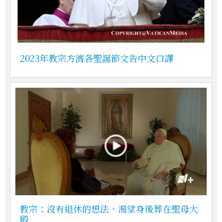
2023年教宗方濟各聖誕節文告中文口譯
教宗：沒有退休的想法，渴望身後葬在聖母大
殿