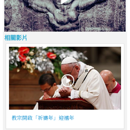
相關影片
教宗開啟「祈禱年」迎禧年