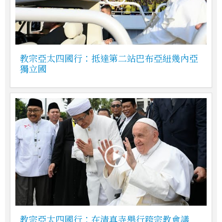
教宗亞太四國行：抵達第二站巴布亞紐幾內亞
獨立國
教宗亞太四國行：在清真寺舉行跨宗教會議