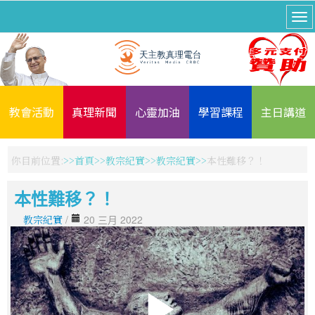
教會活動
真理新聞
心靈加油
學習課程
主日講道
你目前位置:
首頁
教宗紀實
教宗紀實
本性難移？！
本性難移？！
教宗紀實
/
20 三月 2022