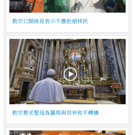
教宗公開接見表示不應拒絕移民
教宗懇求聖母為羅馬與世界和平轉禱