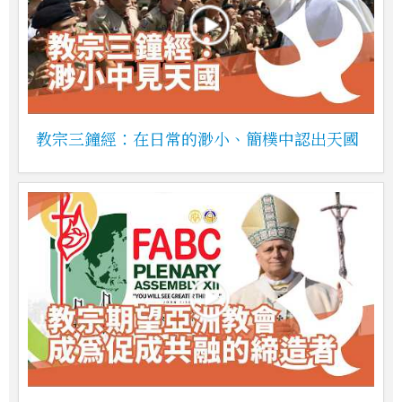
教宗三鐘經：在日常的渺小、簡樸中認出天國