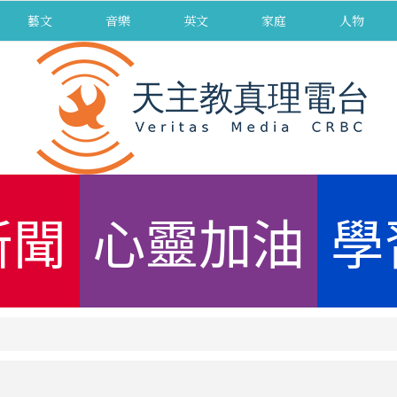
藝文
音樂
英文
家庭
人物
新聞
心靈加油
學