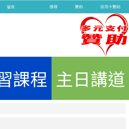
福音
separator
搜尋
贊助
信用卡贊助
習課程
主日講道