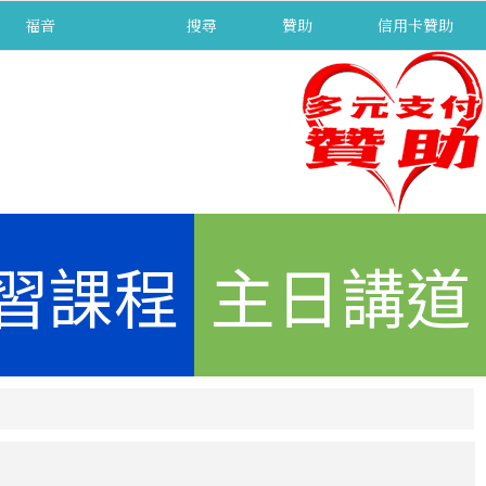
福音
separator
搜尋
贊助
信用卡贊助
習課程
主日講道