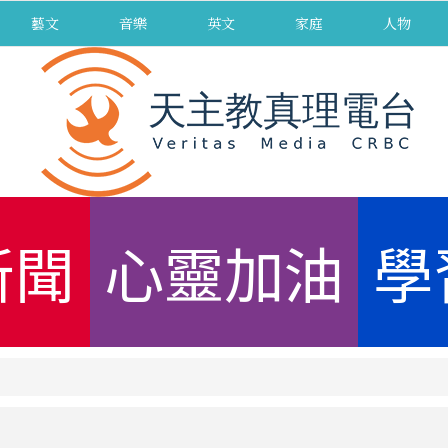
藝文
音樂
英文
家庭
人物
新聞
心靈加油
學