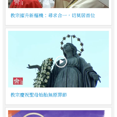
教宗擢升新樞機：尋求合一，切莫居首位
教宗慶祝聖母始胎無原罪節