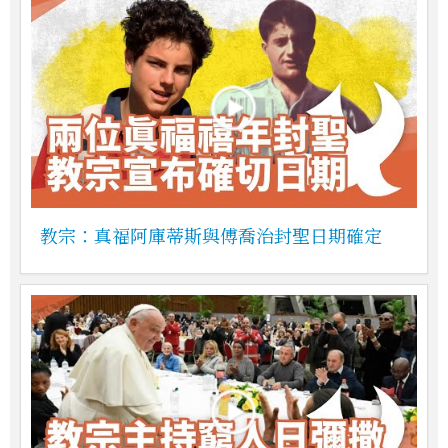
教宗：真福阿庫蒂斯與傅喬治封聖日期確定