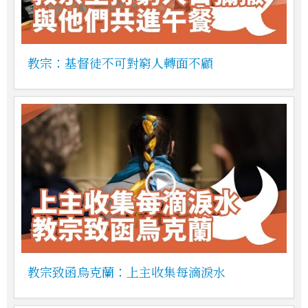
教宗：基督徒不可對窮人轉面不顧
教宗致函烏克蘭：上主收集每滴淚水