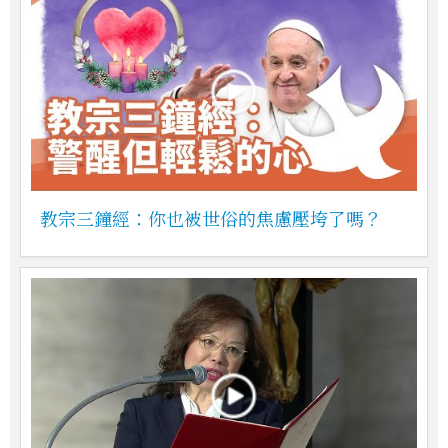
教宗三鐘經：你也被世俗的焦慮壓垮了嗎？