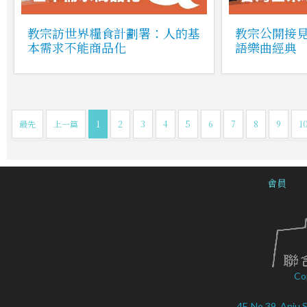
教宗訪世界糧食計劃署：人的基
教宗公開接
本需求不能商品化
語樂曲經典
最先
上一篇
1
2
3
4
5
6
7
8
9
1
會員
Co
4F, No.39, Anju