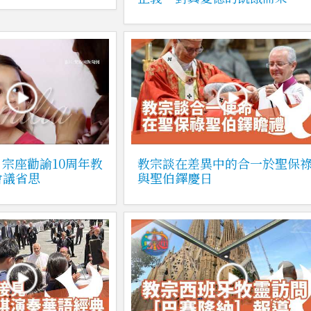
宗座勸諭10周年教
教宗談在差異中的合一於聖保
會議省思
與聖伯鐸慶日