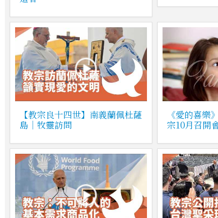
【教宗良十四世】南義蘭佩杜薩
《愛的喜樂》
島｜牧靈訪問
宗10月召開