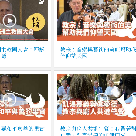
洲主教團大會：耶穌
教宗：音樂與藝術的美能幫助
之源
們仰望天國
需要和平與善的果實
教宗與窮人共進午餐：我帶著
正義、對真愛德的飢餓而來