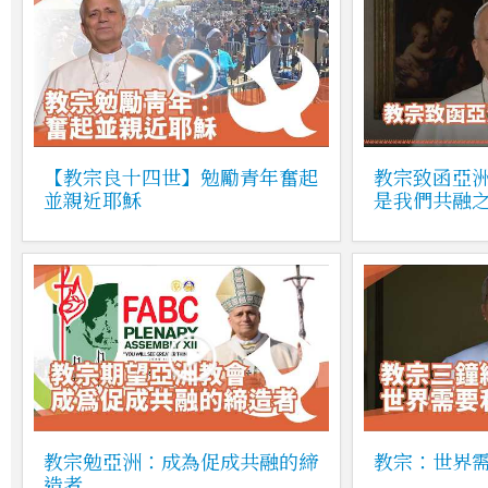
【教宗良十四世】勉勵青年奮起
教宗致函亞
並親近耶穌
是我們共融
教宗勉亞洲：成為促成共融的締
教宗：世界
造者