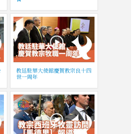
祿
教廷駐華大使館慶賀教宗良十四
世一周年