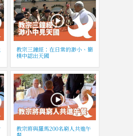
我
教宗三鐘經：在日常的渺小、簡
樸中認出天國
對
教宗將與羅馬200名窮人共進午
餐