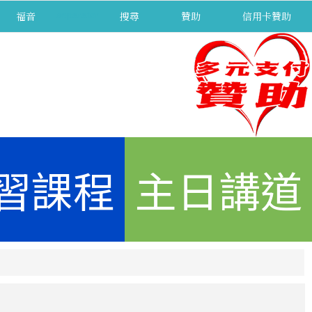
福音
separator
搜尋
贊助
信用卡贊助
習課程
主日講道