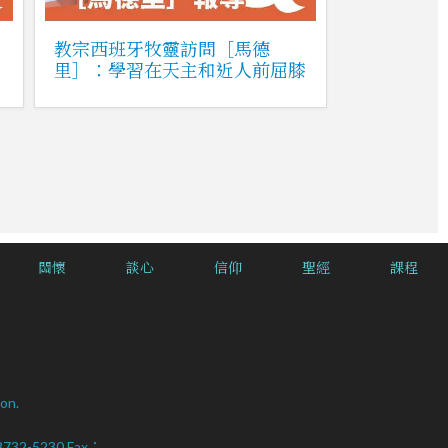
教宗西班牙牧靈訪問［馬德
里］：學習在天主和近人前屈膝
關懷
談心
信仰
聖經
課程
on.
2-8732-5230 Fax：