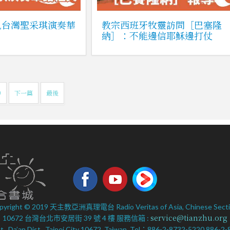
見台灣聖采琪演奏華
教宗西班牙牧靈訪問［巴塞隆
納］：不能邊信耶穌邊打仗
0
下一篇
最後
pyright © 2019 天主教亞洲真理電台 Radio Veritas of Asia, Chinese Secti
service@tianzhu.org
10672 台灣台北市安居街 39 號 4 樓 服務信箱 :
 St., Da’an Dist., Taipei City 10672, Taiwan. Tel：886-2-8732-5220 886-