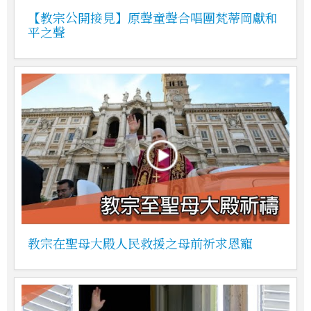
【教宗公開接見】原聲童聲合唱團梵蒂岡獻和
平之聲
教宗在聖母大殿人民救援之母前祈求恩寵