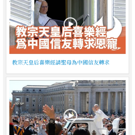
教宗天皇后喜樂經請聖母為中國信友轉求