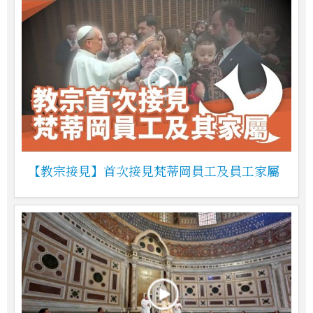
【教宗接見】首次接見梵蒂岡員工及員工家屬