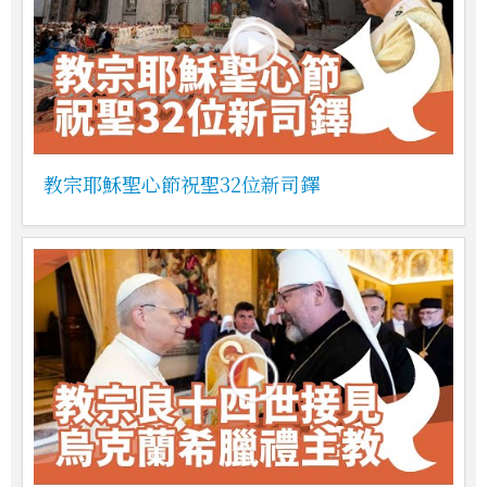
教宗耶穌聖心節祝聖32位新司鐸