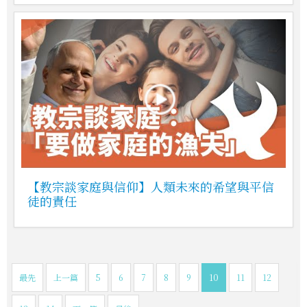
【教宗談家庭與信仰】人類未來的希望與平信
徒的責任
最先
上一篇
5
6
7
8
9
10
11
12