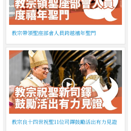
教宗帶領聖座部會人員跨越禧年聖門
教宗良十四世祝聖11位司鐸鼓勵活出有力見證