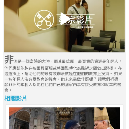
非
洲是一個富饒的大陸，而其最雄厚，最寶貴的資源是年輕人。
他們應該能夠在被困難征服或將困難轉化為機遇之間做出選擇。 在
這選擇上，幫助他們的最有效辦法就是在他們的教育上投資。 如果
一名年輕人沒有受教育的機會，他未來能做什麼呢？ 讓我們祈禱，
願非洲的年輕人都能在他們自己的國家內享有接受教育和就業的機
會。
相關影片