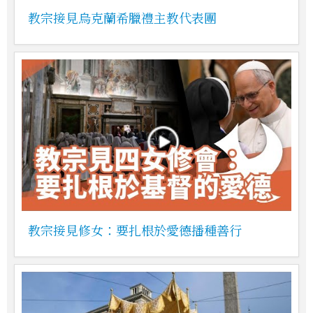
教宗接見烏克蘭希臘禮主教代表團
教宗接見修女：要扎根於愛德播種善行