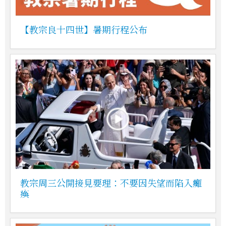
【教宗良十四世】暑期行程公布
教宗周三公開接見要理：不要因失望而陷入癱
瘓