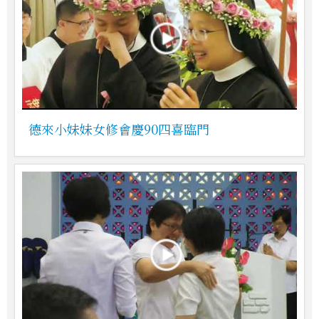
德來小妹妹女修會慶90四喜臨門