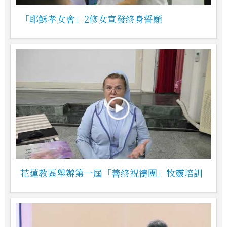
「耶穌孝女會」2修女宣發終身誓願
花蓮教區舉辦第一屆「善終祝禱團」牧靈培訓