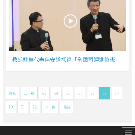
教廷駐華代辦佳安道探視「全國司鐸進修班」
最先
上一篇
63
64
65
66
67
68
69
70
71
72
下一篇
最後