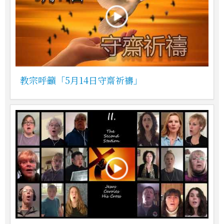
教宗呼籲「5月14日守齋祈禱」