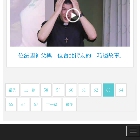
一位法國神父與一位台北街友的「巧遇故事」
最先
上一篇
58
59
60
61
62
63
64
65
66
67
下一篇
最後