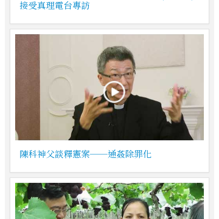
接受真理電台專訪
陳科神父談釋憲案──通姦除罪化