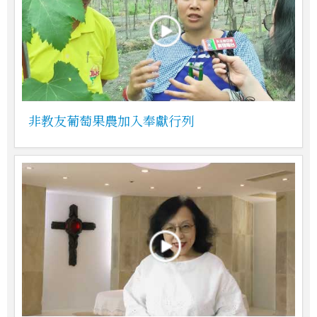
非教友葡萄果農加入奉獻行列