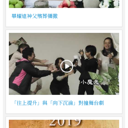
畢耀遠神父殯葬彌撒
「往上提升」與「向下沉淪」對撞舞台劇