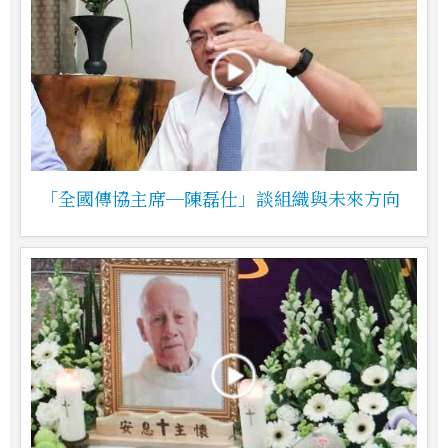
「全國傳協主席─陳磊仕」談組織與未來方向