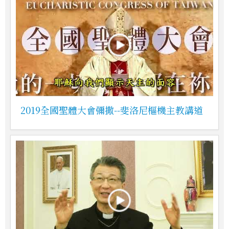
2019全國聖體大會彌撒--斐洛尼樞機主教講道