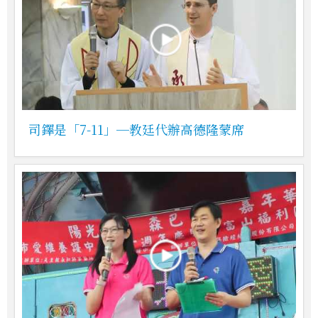
司鐸是「7-11」─教廷代辦高德隆蒙席