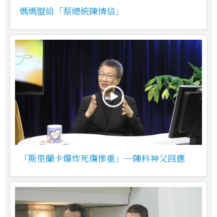
媽媽盟給「蔡總統陳情信」
「斯里蘭卡爆炸死傷慘重」─陳科神父回應