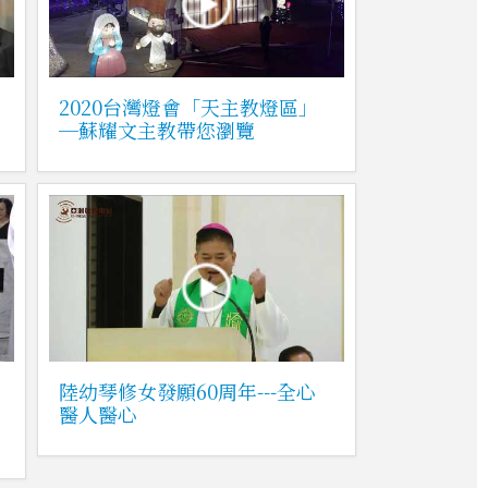
2020台灣燈會「天主教燈區」
─蘇耀文主教帶您瀏覽
陸幼琴修女發願60周年---全心
醫人醫心