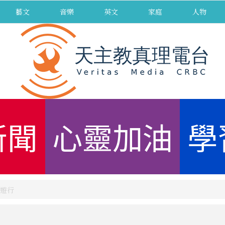
藝文
音樂
英文
家庭
人物
新聞
心靈加油
學
遊行