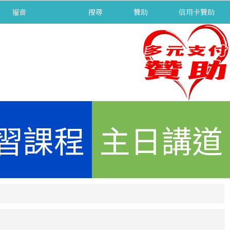
福音
separator
搜尋
贊助
信用卡贊助
習課程
主日講道