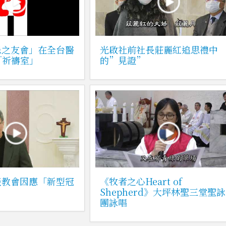
患之友會」在全台醫
光啟社前社長莊麗紅追思禮中
「祈禱室」
的”見證”
談教會因應「新型冠
《牧者之心Heart of
Shepherd》大坪林聖三堂聖詠
團詠唱