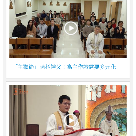
「主顯節」陳科神父：為主作證需要多元化