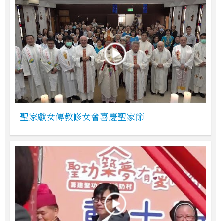
聖家獻女傳教修女會喜慶聖家節