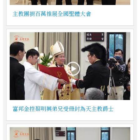
主教團捐百萬推展全國聖體大會
富邦金控蔡明興弟兄受冊封為天主教爵士