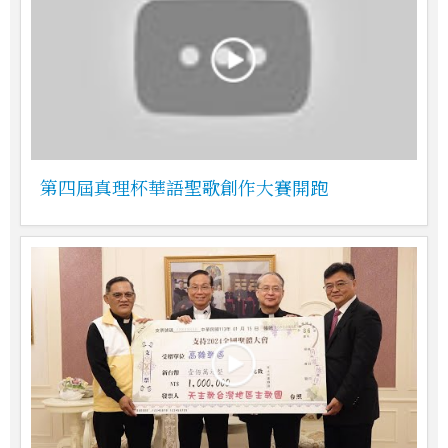
第四屆真理杯華語聖歌創作大賽開跑