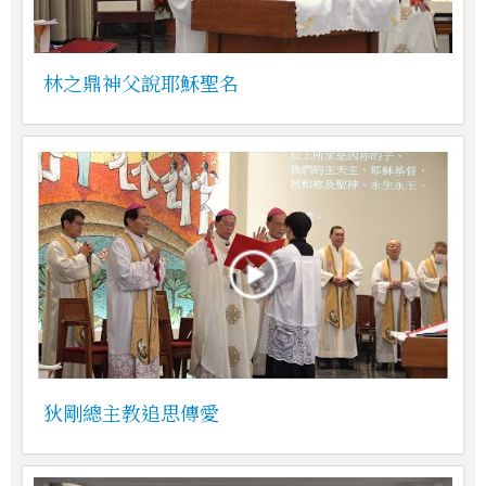
林之鼎神父說耶穌聖名
狄剛總主教追思傳愛