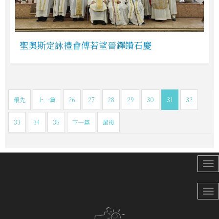
聖奧斯定詠禮會傅若望晉鐸鑽石慶
最先
上一篇
26
27
28
29
30
31
32
33
34
35
下一篇
最後