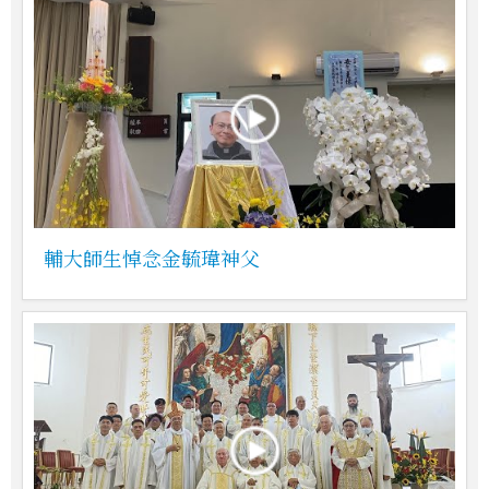
輔大師生悼念金毓瑋神父