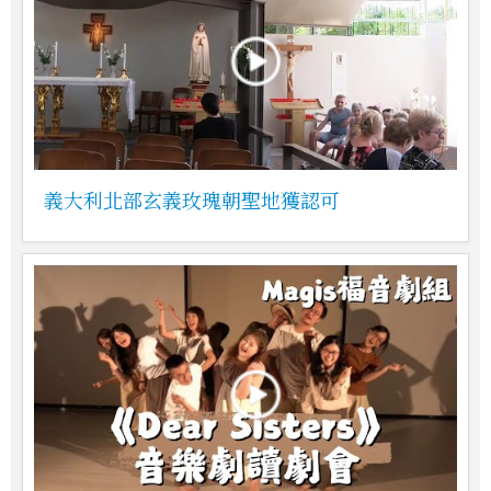
義大利北部玄義玫瑰朝聖地獲認可