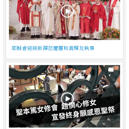
耶穌會迎接新鐸范慶靈和黃輝友執事