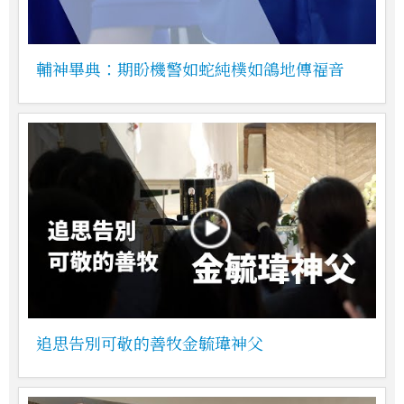
輔神畢典：期盼機警如蛇純樸如鴿地傳福音
追思告別可敬的善牧金毓瑋神父