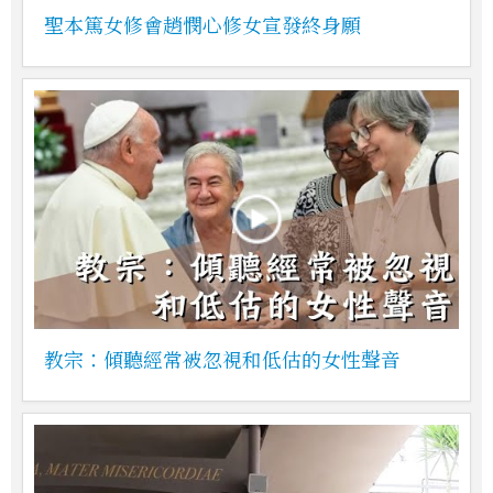
聖本篤女修會趙憫心修女宣發終身願
教宗：傾聽經常被忽視和低估的女性聲音